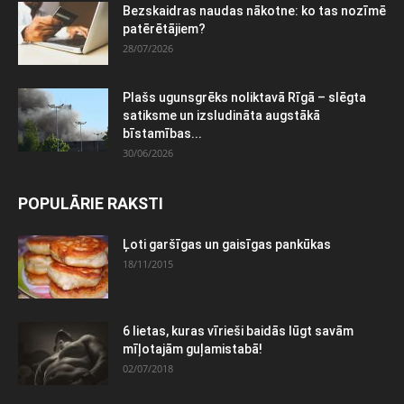
Bezskaidras naudas nākotne: ko tas nozīmē
patērētājiem?
28/07/2026
Plašs ugunsgrēks noliktavā Rīgā – slēgta
satiksme un izsludināta augstākā
bīstamības...
30/06/2026
POPULĀRIE RAKSTI
Ļoti garšīgas un gaisīgas pankūkas
18/11/2015
6 lietas, kuras vīrieši baidās lūgt savām
mīļotajām guļamistabā!
02/07/2018