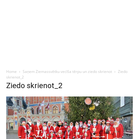
Home
Saņem Ziemassvētku vecīša tērpu un ziedo skrienot
Ziedo
skrienot_2
Ziedo skrienot_2