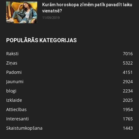
Kurām horoskopa zīmēm patīk pavadīt laiku
vienatnē?
11/09/2019
POPULĀRĀS KATEGORIJAS
Raksti
7016
Ziņas
5322
Padomi
4151
Jaunumi
2924
blogi
2234
Izklaide
2025
Attiecības
1954
Interesanti
1765
Skaistumkopšana
1443