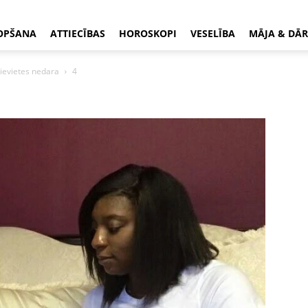
OPŠANA
ATTIECĪBAS
HOROSKOPI
VESELĪBA
MĀJA & DĀR
sievietes nedara
4