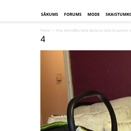
SĀKUMS
FORUMS
MODE
SKAISTUMK
Home
Viņa dzemdību laikā darīja ko tādu ko parasti 
4