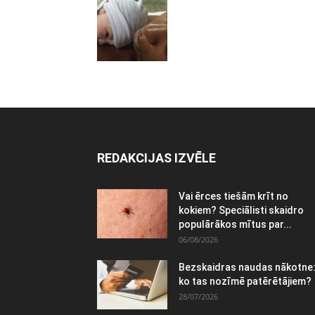
REDAKCIJAS IZVĒLE
Vai ērces tiešām krīt no
kokiem? Speciālisti skaidro
populārākos mītus par...
06/08/2026
Bezskaidras naudas nākotne
ko tas nozīmē patērētājiem?
28/07/2026