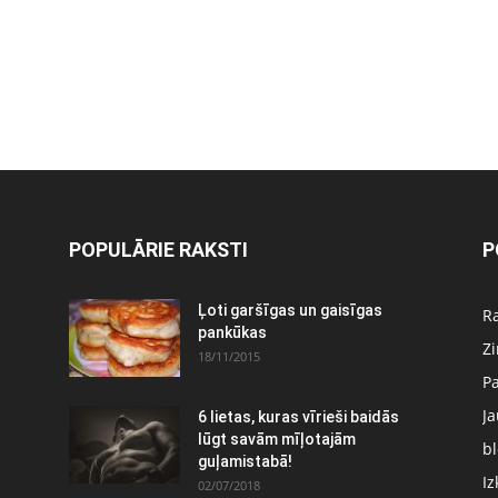
POPULĀRIE RAKSTI
P
Ļoti garšīgas un gaisīgas
Ra
pankūkas
Z
18/11/2015
P
J
6 lietas, kuras vīrieši baidās
:
lūgt savām mīļotajām
bl
guļamistabā!
Iz
02/07/2018