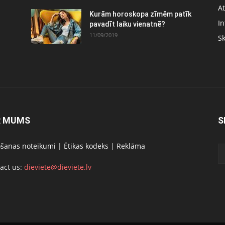
At
Kurām horoskopa zīmēm patīk
In
pavadīt laiku vienatnē?
11/09/2019
S
R MUMS
S
ošanas noteikumi
|
Ētikas kodeks
|
Reklāma
act us:
dieviete@dieviete.lv