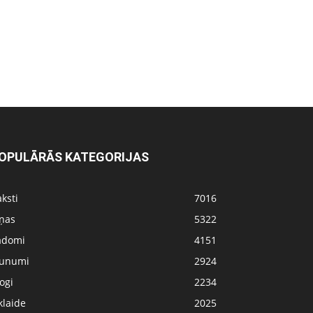
OPULĀRĀS KATEGORIJAS
ksti
7016
iņas
5322
adomi
4151
aunumi
2924
ogi
2234
klaide
2025