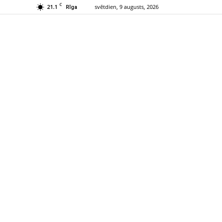
C
21.1
svētdien, 9 augusts, 2026
Rīga