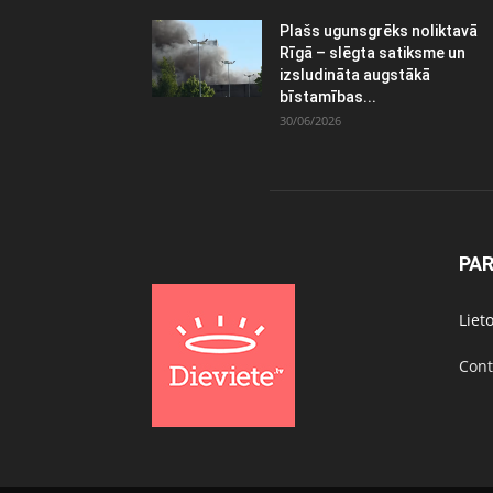
Plašs ugunsgrēks noliktavā
Rīgā – slēgta satiksme un
izsludināta augstākā
bīstamības...
30/06/2026
PA
Liet
Cont