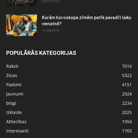
02/07/2018
Kurām horoskopa zīmēm patīk pavadīt laiku
vienatnē?
11/09/2019
POPULĀRĀS KATEGORIJAS
Raksti
7016
Ziņas
5322
Padomi
4151
Jaunumi
2924
blogi
2234
Izklaide
2025
Attiecības
1954
Interesanti
1765