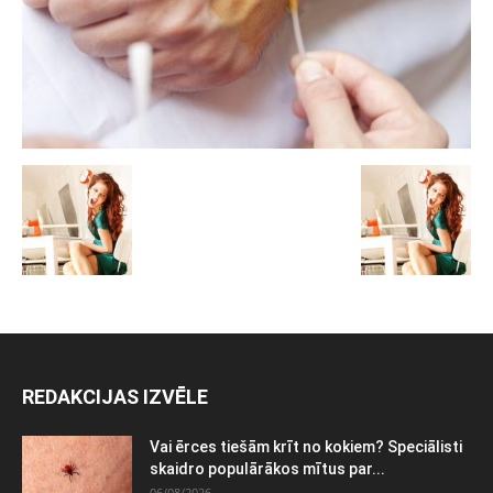
REDAKCIJAS IZVĒLE
Vai ērces tiešām krīt no kokiem? Speciālisti
skaidro populārākos mītus par...
06/08/2026