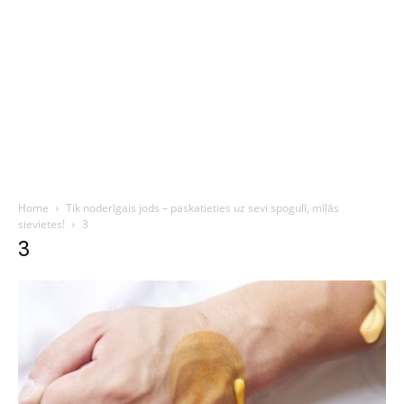
Home
Tik noderīgais jods – paskatieties uz sevi spogulī, mīļās
sievietes!
3
3