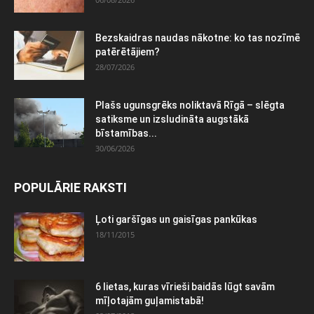
Bezskaidras naudas nākotne: ko tas nozīmē
patērētājiem?
28/07/2026
Plašs ugunsgrēks noliktavā Rīgā – slēgta
satiksme un izsludināta augstākā
bīstamības...
30/06/2026
POPULĀRIE RAKSTI
Ļoti garšīgas un gaisīgas pankūkas
18/11/2015
6 lietas, kuras vīrieši baidās lūgt savām
mīļotajām guļamistabā!