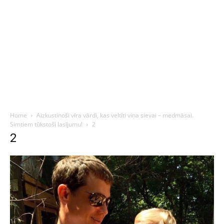
Home
Aizkustinoši vīra vārdi, kas veltīti viņa sievai – medmāsai.
Simtiem tūkstoši lasījumu!
2
2