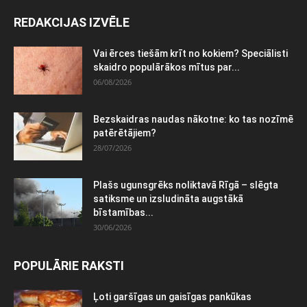
REDAKCIJAS IZVĒLE
Vai ērces tiešām krīt no kokiem? Speciālisti
skaidro populārākos mītus par...
06/08/2026
Bezskaidras naudas nākotne: ko tas nozīmē
patērētājiem?
28/07/2026
Plašs ugunsgrēks noliktavā Rīgā – slēgta
satiksme un izsludināta augstākā
bīstamības...
30/06/2026
POPULĀRIE RAKSTI
Ļoti garšīgas un gaisīgas pankūkas