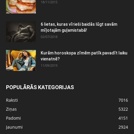
18/11/2015
6 lietas, kuras vīrieši baidās lūgt savām
mīļotajām guļamistabā!
02/07/2018
Kurām horoskopa zīmēm patīk pavadīt laiku
vienatnē?
11/09/2019
POPULĀRĀS KATEGORIJAS
Raksti
7016
Ziņas
5322
Padomi
4151
Jaunumi
2924