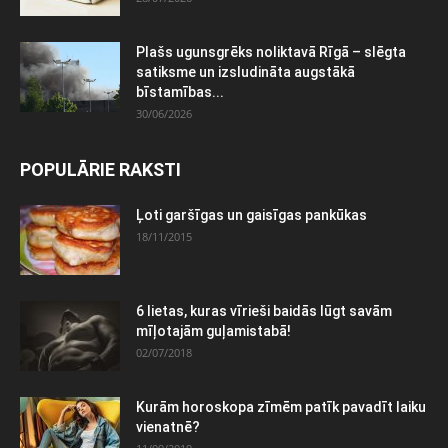
Plašs ugunsgrēks noliktavā Rīgā – slēgta
satiksme un izsludināta augstākā
bīstamības...
30/06/2026
POPULĀRIE RAKSTI
Ļoti garšīgas un gaisīgas pankūkas
18/11/2015
6 lietas, kuras vīrieši baidās lūgt savām
mīļotajām guļamistabā!
02/07/2018
Kurām horoskopa zīmēm patīk pavadīt laiku
vienatnē?