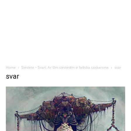
Home
Sieviete – Svari. Ar šīm sievietēm ir lieliska saskarsme
svar
svar