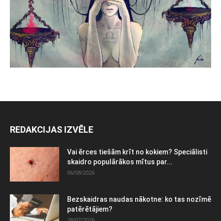
REDAKCIJAS IZVĒLE
Vai ērces tiešām krīt no kokiem? Speciālisti
skaidro populārākos mītus par...
06/08/2026
Bezskaidras naudas nākotne: ko tas nozīmē
patērētājiem?
28/07/2026