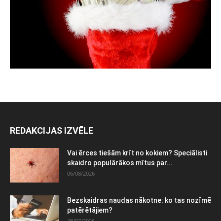
REDAKCIJAS IZVĒLE
Vai ērces tiešām krīt no kokiem? Speciālisti
skaidro populārākos mītus par...
06/08/2026
Bezskaidras naudas nākotne: ko tas nozīmē
patērētājiem?
28/07/2026