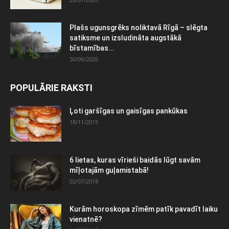
Plašs ugunsgrēks noliktavā Rīgā – slēgta
satiksme un izsludināta augstākā
bīstamības...
30/06/2026
POPULĀRIE RAKSTI
Ļoti garšīgas un gaisīgas pankūkas
18/11/2015
6 lietas, kuras vīrieši baidās lūgt savām
mīļotajām guļamistabā!
02/07/2018
Kurām horoskopa zīmēm patīk pavadīt laiku
vienatnē?