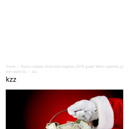
Home
Kuras zodiaka zīmes kļūs bagātas 2016. gadā? Katrs nopelnīs, ja
vien darīs šo:
kzz
kzz