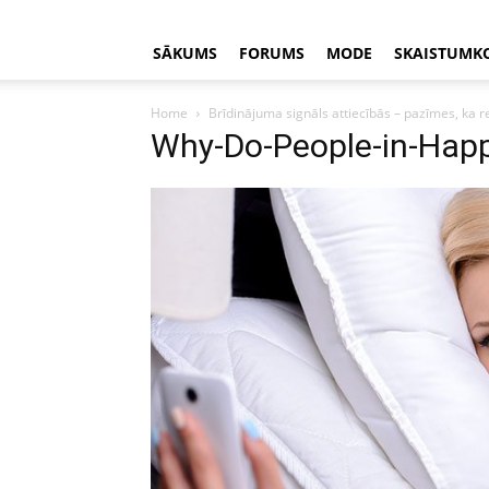
SĀKUMS
FORUMS
MODE
SKAISTUMK
Home
Brīdinājuma signāls attiecībās – pazīmes, ka r
Why-Do-People-in-Happy