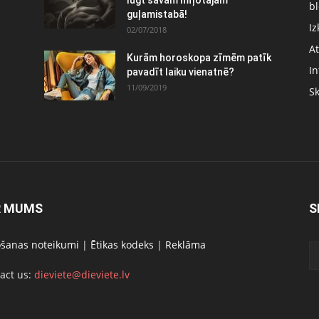
bl
guļamistabā!
Iz
02/07/2018
At
Kurām horoskopa zīmēm patīk
In
pavadīt laiku vienatnē?
11/09/2019
S
R MUMS
S
ošanas noteikumi
|
Ētikas kodeks
|
Reklāma
act us:
dieviete@dieviete.lv