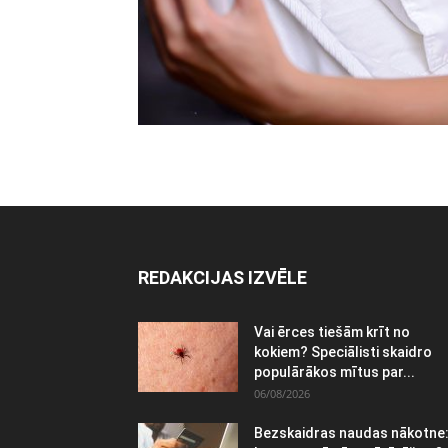
REDAKCIJAS IZVĒLE
Vai ērces tiešām krīt no
kokiem? Speciālisti skaidro
populārākos mītus par...
06/08/2026
Bezskaidras naudas nākotne