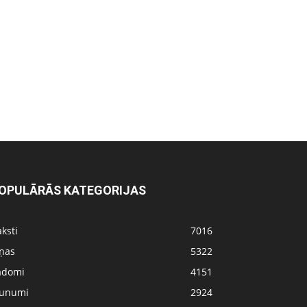
OPULĀRĀS KATEGORIJAS
ksti
7016
iņas
5322
adomi
4151
aunumi
2924