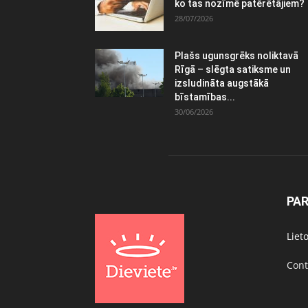
ko tas nozīmē patērētājiem?
28/07/2026
Plašs ugunsgrēks noliktavā
Rīgā – slēgta satiksme un
izsludināta augstākā
bīstamības...
30/06/2026
PA
Liet
Cont