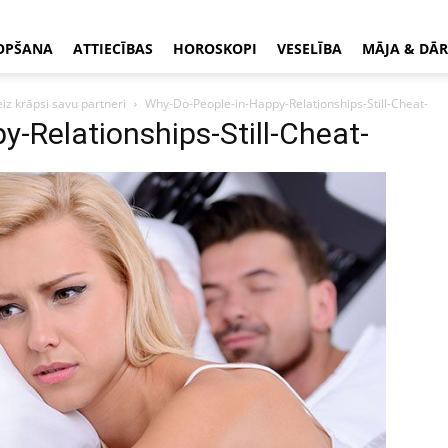
OPŠANA
ATTIECĪBAS
HOROSKOPI
VESELĪBA
MĀJA & DĀR
eiz krāpsi savu partneri
Why-Do-People-in-Happy-Relationships-Still-Cheat-
-Relationships-Still-Cheat-