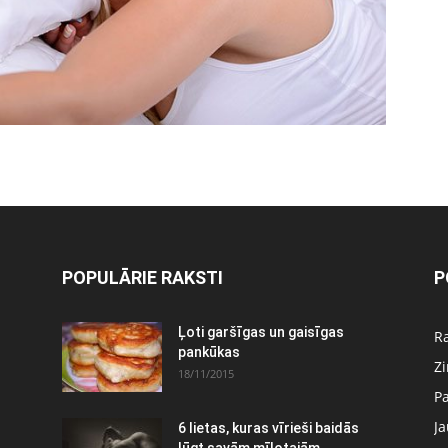
POPULĀRIE RAKSTI
P
Ļoti garšīgas un gaisīgas
Ra
pankūkas
Z
18/11/2015
P
J
6 lietas, kuras vīrieši baidās
:
lūgt savām mīļotajām