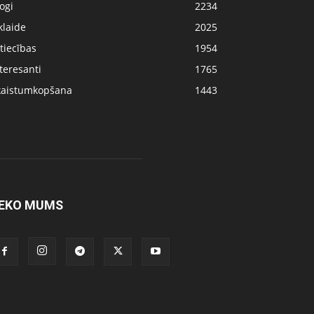
ogi
2234
klaide
2025
tiecības
1954
teresanti
1765
kaistumkopšana
1443
EKO MUMS