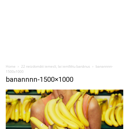
Home
22 neizdomāti iemesli, lai iemīlētu banānus
banannnn-
1500x1000
banannnn-1500×1000