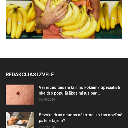
REDAKCIJAS IZVĒLE
Vai ērces tiešām krīt no kokiem? Speciālisti
skaidro populārākos mītus par...
06/08/2026
Bezskaidras naudas nākotne: ko tas nozīmē
patērētājiem?
28/07/2026