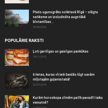
Plašs ugunsgrēks noliktavā Rīgā – slēgta
satiksme un izsludināta augstākā
bīstamības...
30/06/2026
POPULĀRIE RAKSTI
Ļoti garšīgas un gaisīgas pankūkas
18/11/2015
6 lietas, kuras vīrieši baidās lūgt savām
mīļotajām guļamistabā!
02/07/2018
Kurām horoskopa zīmēm patīk pavadīt laiku
vienatnē?
11/09/2019