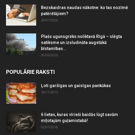
Bezskaidras naudas nākotne: ko tas nozīmē
patērētājiem?
28/07/2026
Plašs ugunsgrēks noliktavā Rīgā – slēgta
satiksme un izsludināta augstākā
bīstamības...
30/06/2026
POPULĀRIE RAKSTI
Ļoti garšīgas un gaisīgas pankūkas
18/11/2015
6 lietas, kuras vīrieši baidās lūgt savām
mīļotajām guļamistabā!
02/07/2018