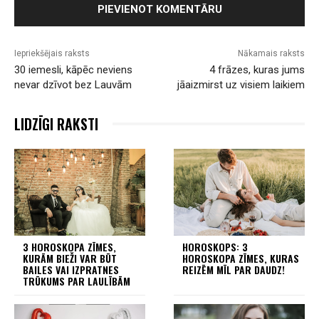
Iepriekšējais raksts
Nākamais raksts
30 iemesli, kāpēc neviens
4 frāzes, kuras jums
nevar dzīvot bez Lauvām
jāaizmirst uz visiem laikiem
LIDZĪGI RAKSTI
3 HOROSKOPA ZĪMES,
HOROSKOPS: 3
KURĀM BIEŽI VAR BŪT
HOROSKOPA ZĪMES, KURAS
BAILES VAI IZPRATNES
REIZĒM MĪL PAR DAUDZ!
TRŪKUMS PAR LAULĪBĀM