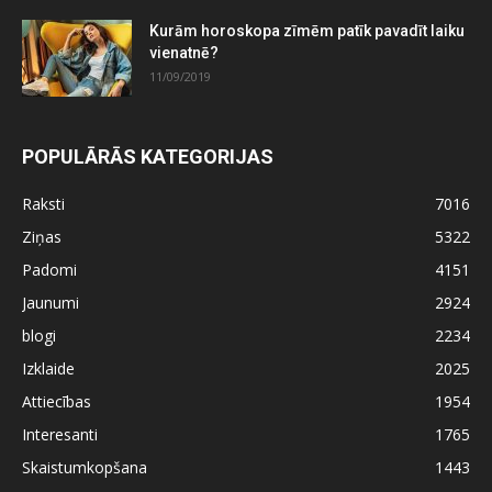
Kurām horoskopa zīmēm patīk pavadīt laiku
vienatnē?
11/09/2019
POPULĀRĀS KATEGORIJAS
Raksti
7016
Ziņas
5322
Padomi
4151
Jaunumi
2924
blogi
2234
Izklaide
2025
Attiecības
1954
Interesanti
1765
Skaistumkopšana
1443