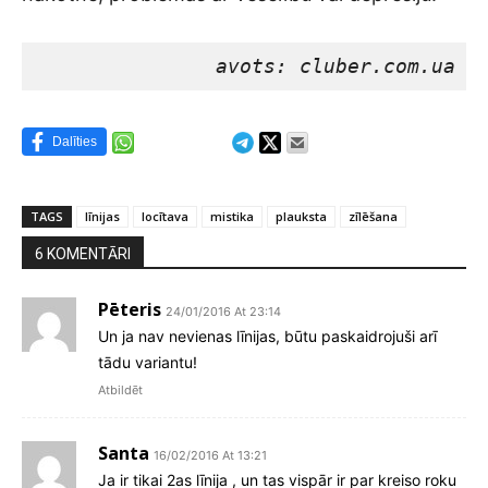
avots: cluber.com.ua
Dalīties
TAGS
līnijas
locītava
mistika
plauksta
zīlēšana
6 KOMENTĀRI
Pēteris
24/01/2016 At 23:14
Un ja nav nevienas līnijas, būtu paskaidrojuši arī
tādu variantu!
Atbildēt
Santa
16/02/2016 At 13:21
Ja ir tikai 2as līnija , un tas vispār ir par kreiso roku