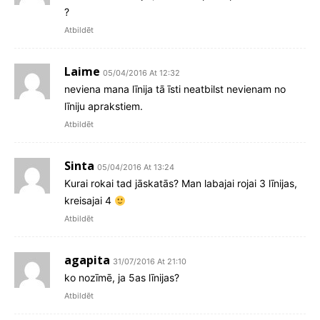
?
Atbildēt
Laime
05/04/2016 At 12:32
neviena mana līnija tā īsti neatbilst nevienam no
līniju aprakstiem.
Atbildēt
Sinta
05/04/2016 At 13:24
Kurai rokai tad jāskatās? Man labajai rojai 3 līnijas,
kreisajai 4
Atbildēt
agapita
31/07/2016 At 21:10
ko nozīmē, ja 5as līnijas?
Atbildēt