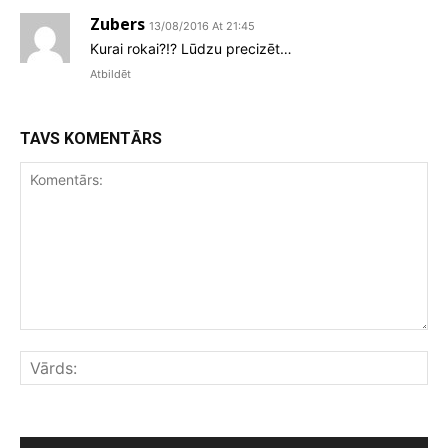
Zubers
13/08/2016 At 21:45
Kurai rokai?!? Lūdzu precizēt…
Atbildēt
TAVS KOMENTĀRS
Komentārs:
Vār