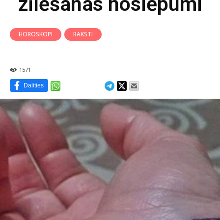
zīlēšanas noslēpumi
HOROSKOPI
RAKSTI
1571
Dalīties