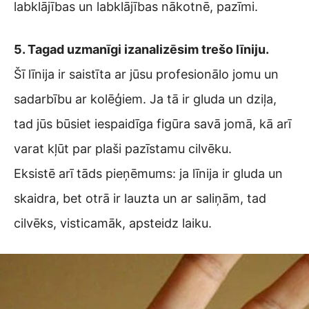
labklājības un labklājības nākotnē, pazīmi.
5. Tagad uzmanīgi izanalizēsim trešo līniju.
Šī līnija ir saistīta ar jūsu profesionālo jomu un
sadarbību ar kolēģiem. Ja tā ir gluda un dziļa,
tad jūs būsiet iespaidīga figūra savā jomā, kā arī
varat kļūt par plaši pazīstamu cilvēku.
Eksistē arī tāds pieņēmums: ja līnija ir gluda un
skaidra, bet otrā ir lauzta un ar saliņām, tad
cilvēks, visticamāk, apsteidz laiku.