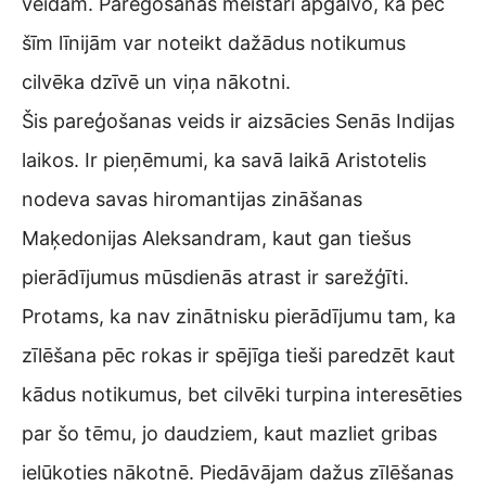
veidam. Pareģošanas meistari apgalvo, ka pēc
šīm līnijām var noteikt dažādus notikumus
cilvēka dzīvē un viņa nākotni.
Šis pareģošanas veids ir aizsācies Senās Indijas
laikos. Ir pieņēmumi, ka savā laikā Aristotelis
nodeva savas hiromantijas zināšanas
Maķedonijas Aleksandram, kaut gan tiešus
pierādījumus mūsdienās atrast ir sarežģīti.
Protams, ka nav zinātnisku pierādījumu tam, ka
zīlēšana pēc rokas ir spējīga tieši paredzēt kaut
kādus notikumus, bet cilvēki turpina interesēties
par šo tēmu, jo daudziem, kaut mazliet gribas
ielūkoties nākotnē. Piedāvājam dažus zīlēšanas