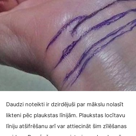
Daudzi noteikti ir dzirdējuši par mākslu nolasīt
likteni pēc plaukstas līnijām. Plaukstas locītavu
līniju atšifrēšanu arī var attiecināt šim zīlēšanas