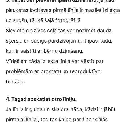
plaukstas locītavas pirmā līnija ir mazliet izliekta
uz augšu, tā, kā šajā fotogrāfijā.
Sievietēm dzīves ceļā tas var nozīmēt daudz
šķēršļu un sāpīgu pārdzīvojumu, it īpaši tādu,
kuri ir saistīti ar bērnu dzimšanu.
Vīriešiem tāda izliekta līnija var vēstīt par
problēmām ar prostatu un reproduktīvo
funkciju.
4. Tagad apskatiet otro līniju.
Ja līnija ir gluda un skaidra, tāda, kādai ir jābūt
pirmajai līnijai, tad tas kalpo par finansiālās