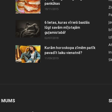
pankūkas
Z
18/11/2015
P
J
6 lietas, kuras vīrieši baidās
:
lūgt savām mīļotajām
bl
guļamistabā!
Iz
02/07/2018
At
Kurām horoskopa zīmēm patīk
In
pavadīt laiku vienatnē?
11/09/2019
S
R MUMS
S