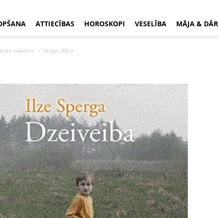
OPŠANA
ATTIECĪBAS
HOROSKOPI
VESELĪBA
MĀJA & DĀR
ziemas vakarus
large_ddca