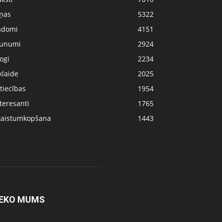
iņas
5322
adomi
4151
aunumi
2924
ogi
2234
klaide
2025
tiecības
1954
teresanti
1765
kaistumkopšana
1443
EKO MUMS