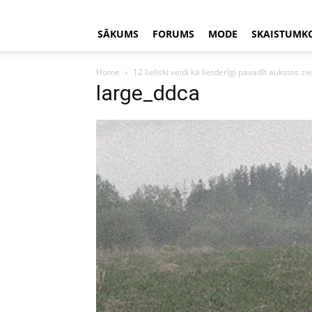
SĀKUMS
FORUMS
MODE
SKAISTUMK
Home
12 lieliski veidi kā lietderīgi pavadīt aukstos 
large_ddca