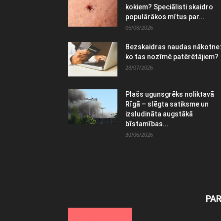
kokiem? Speciālisti skaidro
populārākos mītus par...
06/08/2026
Bezskaidras naudas nākotne
ko tas nozīmē patērētājiem?
28/07/2026
Plašs ugunsgrēks noliktavā
Rīgā – slēgta satiksme un
izsludināta augstākā
bīstamības...
30/06/2026
PA