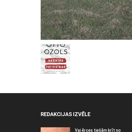
REDAKCIJAS IZVĒLE
Vai ērces tiešām krīt no