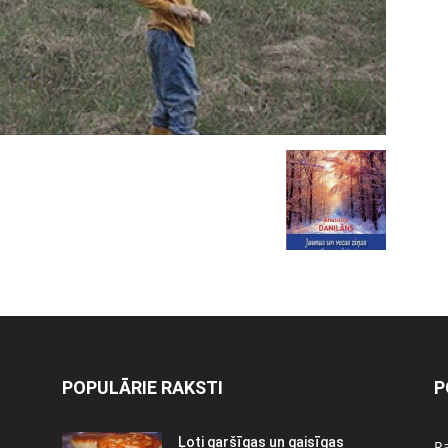
POPULĀRIE RAKSTI
P
Ļoti garšīgas un gaisīgas
Ra