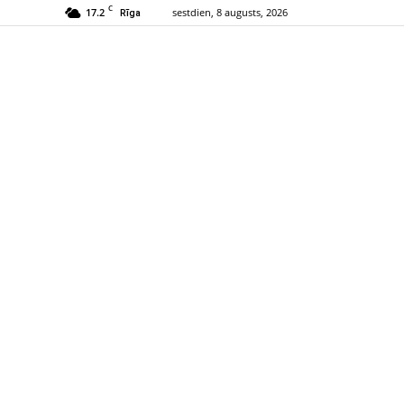
C
17.2
sestdien, 8 augusts, 2026
Rīga