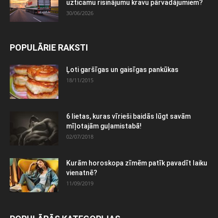
uzticamu risinājumu kravu pārvadājumiem?
30/06/2026
POPULĀRIE RAKSTI
Ļoti garšīgas un gaisīgas pankūkas
18/11/2015
6 lietas, kuras vīrieši baidās lūgt savām
mīļotajām guļamistabā!
02/07/2018
Kurām horoskopa zīmēm patīk pavadīt laiku
vienatnē?
11/09/2019