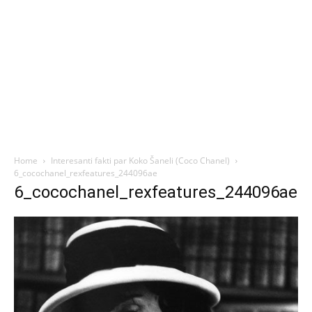
Home
Interesanti fakti par Koko Šaneli (Coco Chanel)
6_cocochanel_rexfeatures_244096ae
6_cocochanel_rexfeatures_244096ae