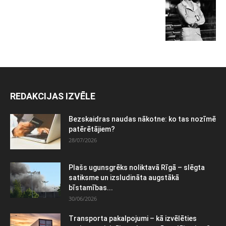
REDAKCIJAS IZVĒLE
Bezskaidras naudas nākotne: ko tas nozīmē
patērētājiem?
28/07/2026
Plašs ugunsgrēks noliktavā Rīgā – slēgta
satiksme un izsludināta augstākā
bīstamības...
30/06/2026
Transporta pakalpojumi – kā izvēlēties