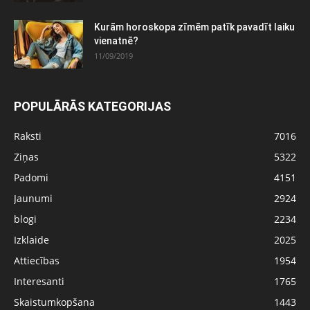
Kurām horoskopa zīmēm patīk pavadīt laiku
vienatnē?
11/09/2019
POPULĀRĀS KATEGORIJAS
Raksti
7016
Ziņas
5322
Padomi
4151
Jaunumi
2924
blogi
2234
Izklaide
2025
Attiecības
1954
Interesanti
1765
Skaistumkopšana
1443