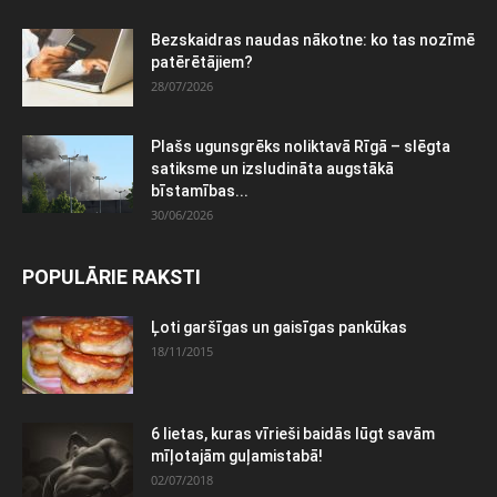
Bezskaidras naudas nākotne: ko tas nozīmē
patērētājiem?
28/07/2026
Plašs ugunsgrēks noliktavā Rīgā – slēgta
satiksme un izsludināta augstākā
bīstamības...
30/06/2026
POPULĀRIE RAKSTI
Ļoti garšīgas un gaisīgas pankūkas
18/11/2015
6 lietas, kuras vīrieši baidās lūgt savām
mīļotajām guļamistabā!
02/07/2018