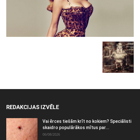
REDAKCIJAS IZVĒLE
Vai ērces tiešām krīt no kokiem? Speciālisti
skaidro populārākos mītus par...
06/08/2026