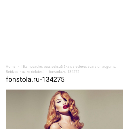
Home
Tika nosaukts pats seksuālākais sievietes svars un augums.
Beidzot ir uz ko tiekties!
fonstola.ru-134275
fonstola.ru-134275