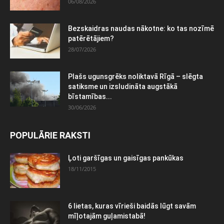
06/08/2026
Bezskaidras naudas nākotne: ko tas nozīmē
patērētājiem?
28/07/2026
Plašs ugunsgrēks noliktavā Rīgā – slēgta
satiksme un izsludināta augstākā
bīstamības...
30/06/2026
POPULĀRIE RAKSTI
Ļoti garšīgas un gaisīgas pankūkas
18/11/2015
6 lietas, kuras vīrieši baidās lūgt savām
mīļotajām guļamistabā!