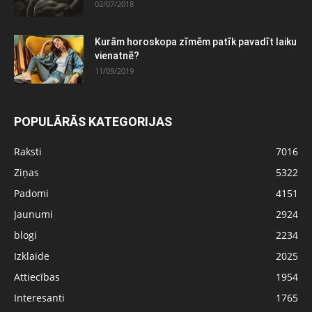
02/07/2018
Kurām horoskopa zīmēm patīk pavadīt laiku
vienatnē?
11/09/2019
POPULĀRĀS KATEGORIJAS
Raksti
7016
Ziņas
5322
Padomi
4151
Jaunumi
2924
blogi
2234
Izklaide
2025
Attiecības
1954
Interesanti
1765