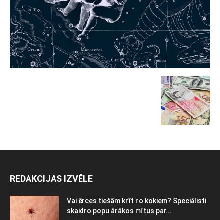
REDAKCIJAS IZVĒLE
Vai ērces tiešām krīt no kokiem? Speciālisti
skaidro populārākos mītus par...