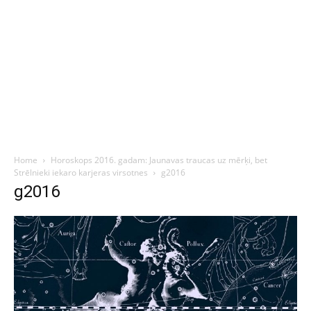
Home
Horoskops 2016. gadam: Jaunavas traucas uz mērķi, bet
Strēlnieki iekaro karjeras virsotnes
g2016
g2016