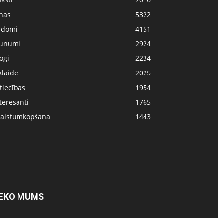
iņas
5322
adomi
4151
aunumi
2924
ogi
2234
klaide
2025
tiecības
1954
teresanti
1765
kaistumkopšana
1443
EKO MUMS