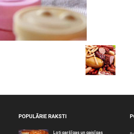
POPULĀRIE RAKSTI
P
Ļoti garšīgas un gaisīgas
Ra