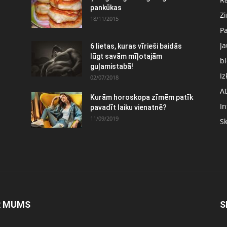
pankūkas
Z
18/11/2015
P
J
6 lietas, kuras vīrieši baidās
:
lūgt savām mīļotajām
bl
guļamistabā!
Iz
02/07/2018
At
Kurām horoskopa zīmēm patīk
In
pavadīt laiku vienatnē?
11/09/2019
S
R MUMS
S