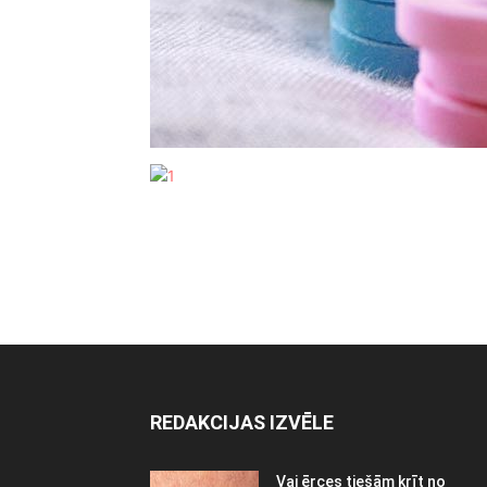
REDAKCIJAS IZVĒLE
Vai ērces tiešām krīt no