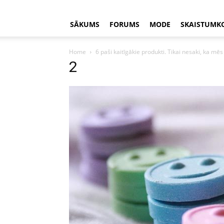
SĀKUMS
FORUMS
MODE
SKAISTUMK
Home
6 paši kaitīgākie produkti. Tikai nesaki, ka mē
2