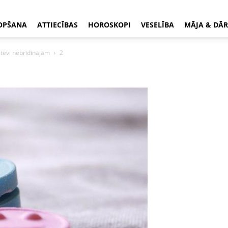
OPŠANA
ATTIECĪBAS
HOROSKOPI
VESELĪBA
MĀJA & DĀR
s tevi nebrīdinājām
2