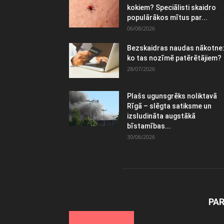
kokiem? Speciālisti skaidro
populārākos mītus par...
06/08/2026
Bezskaidras naudas nākotne
ko tas nozīmē patērētājiem?
28/07/2026
Plašs ugunsgrēks noliktavā
Rīgā – slēgta satiksme un
izsludināta augstākā
bīstamības...
30/06/2026
PA