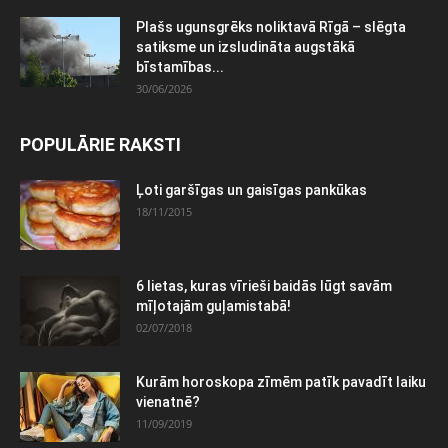
Plašs ugunsgrēks noliktavā Rīgā – slēgta
satiksme un izsludināta augstākā
bīstamības...
30/06/2026
POPULĀRIE RAKSTI
Ļoti garšīgas un gaisīgas pankūkas
18/11/2015
6 lietas, kuras vīrieši baidās lūgt savām
mīļotajām guļamistabā!
02/07/2018
Kurām horoskopa zīmēm patīk pavadīt laiku
vienatnē?
11/09/2019