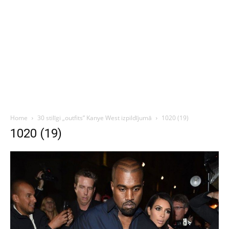
Home
30 stilīgi „outfits” Kanye West izpildījumā
1020 (19)
1020 (19)