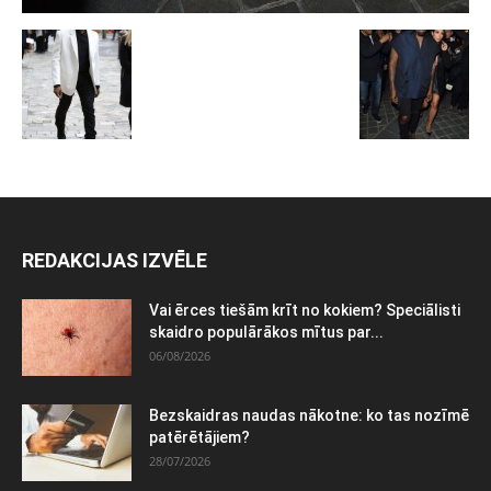
REDAKCIJAS IZVĒLE
Vai ērces tiešām krīt no kokiem? Speciālisti
skaidro populārākos mītus par...
06/08/2026
Bezskaidras naudas nākotne: ko tas nozīmē
patērētājiem?
28/07/2026