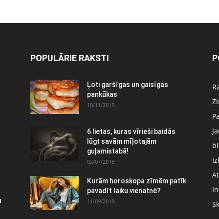
POPULĀRIE RAKSTI
P
:
Ļoti garšīgas un gaisīgas
Ra
pankūkas
Z
18/11/2015
P
J
6 lietas, kuras vīrieši baidās
lūgt savām mīļotajām
bl
guļamistabā!
Iz
02/07/2018
At
Kurām horoskopa zīmēm patīk
In
pavadīt laiku vienatnē?
u
11/09/2019
S