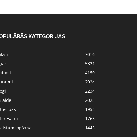
OPULĀRĀS KATEGORIJAS
ksti
7016
iņas
5321
adomi
4150
aunumi
2924
ogi
2234
klaide
2025
tiecības
1954
teresanti
1765
kaistumkopšana
1443