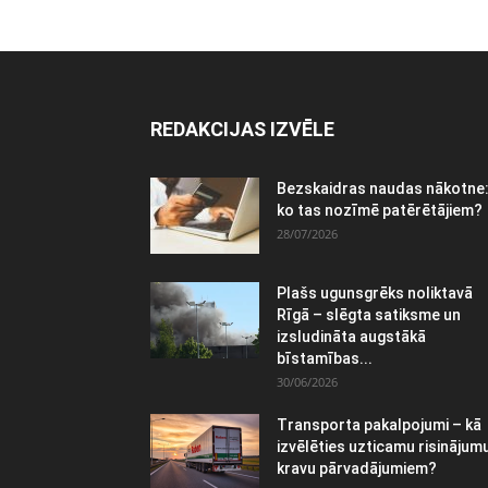
REDAKCIJAS IZVĒLE
Bezskaidras naudas nākotne
ko tas nozīmē patērētājiem?
28/07/2026
Plašs ugunsgrēks noliktavā
Rīgā – slēgta satiksme un
izsludināta augstākā
bīstamības...
30/06/2026
Transporta pakalpojumi – kā
izvēlēties uzticamu risinājum
kravu pārvadājumiem?