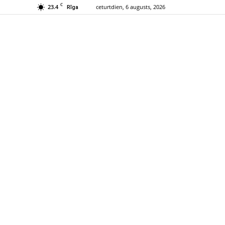
C
23.4
ceturtdien, 6 augusts, 2026
Rīga