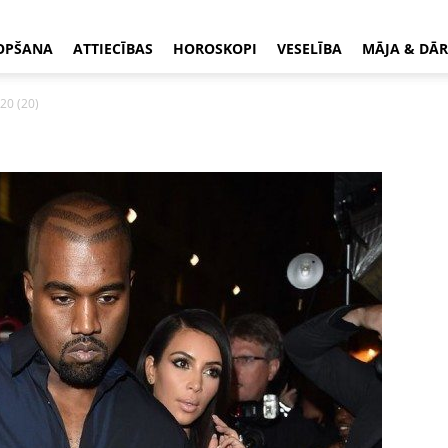
OPŠANA
ATTIECĪBAS
HOROSKOPI
VESELĪBA
MĀJA & DĀR
20 (20)