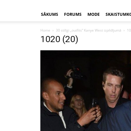
SĀKUMS
FORUMS
MODE
SKAISTUMK
Home
30 stilīgi „outfits” Kanye West izpildījumā
10
1020 (20)