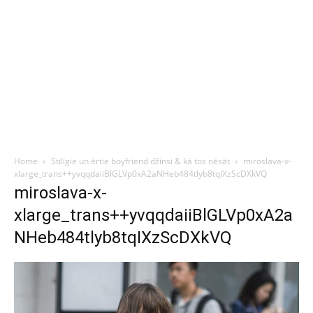
Home
Stilīgie un ērtie boyfriend džinsi & kā tos nēsāt
miroslava-x-
xlarge_trans++yvqqdaiiBlGLVp0xA2aNHeb484tlyb8tqIXzScDXkVQ
miroslava-x-
xlarge_trans++yvqqdaiiBlGLVp0xA2a
NHeb484tlyb8tqIXzScDXkVQ