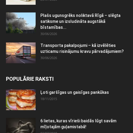
Plašs ugunsgrēks noliktavā Rīgā – slēgta
satiksme un izsludināta augstākā
bīstamības...
30/06/2026
Transporta pakalpojumi – kā izvēlēties
uzticamu risinājumu kravu pārvadājumiem?
30/06/2026
POPULĀRIE RAKSTI
Ļoti garšīgas un gaisīgas pankūkas
18/11/2015
6 lietas, kuras vīrieši baidās lūgt savām
mīļotajām guļamistabā!