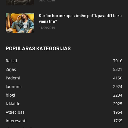
02/07/2018
Kurām horoskopa zīmēm patīk pavadīt laiku
vienatnē?
11/09/2019
POPULĀRĀS KATEGORIJAS
Raksti
7016
Ziņas
5321
Padomi
4150
Jaunumi
2924
blogi
2234
Izklaide
2025
Attiecības
1954
Interesanti
1765