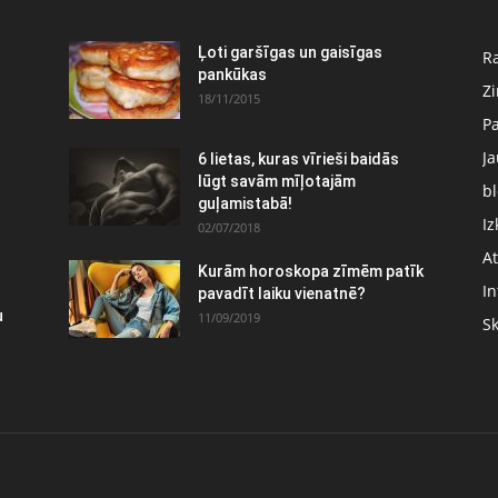
:
Ļoti garšīgas un gaisīgas
Ra
pankūkas
Z
18/11/2015
P
J
6 lietas, kuras vīrieši baidās
lūgt savām mīļotajām
bl
guļamistabā!
Iz
02/07/2018
At
Kurām horoskopa zīmēm patīk
In
pavadīt laiku vienatnē?
u
11/09/2019
S