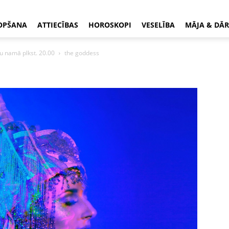
OPŠANA
ATTIECĪBAS
HOROSKOPI
VESELĪBA
MĀJA & DĀR
u namā plkst. 20.00
the goddess