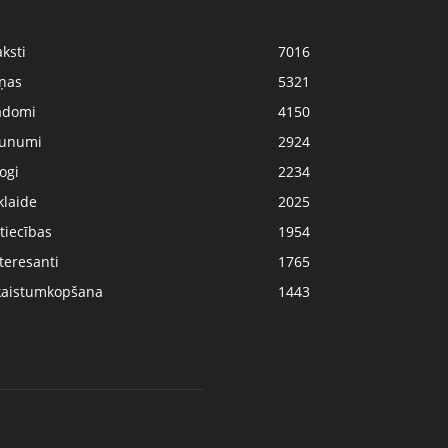
ksti
7016
iņas
5321
adomi
4150
aunumi
2924
ogi
2234
klaide
2025
tiecības
1954
teresanti
1765
kaistumkopšana
1443