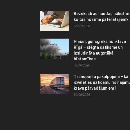
Bezskaidras naudas nākotne
ko tas nozīmē patērētājiem?
28/07/2026
Plašs ugunsgrēks noliktavā
Rīgā – slēgta satiksme un
izsludināta augstākā
bīstamības...
30/06/2026
Transporta pakalpojumi – kā
izvēlēties uzticamu risinājum
kravu pārvadājumiem?
30/06/2026