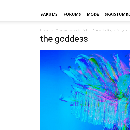
SĀKUMS
FORUMS
MODE
SKAISTUMK
Home
Mūzikas šovs DIEVIETE 5.martā Rīgas Kongres
the goddess