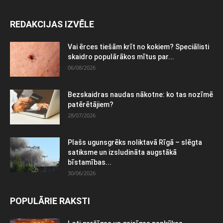
REDAKCIJAS IZVĒLE
Vai ērces tiešām krīt no kokiem? Speciālisti
skaidro populārākos mītus par...
06/08/2026
Bezskaidras naudas nākotne: ko tas nozīmē
patērētājiem?
28/07/2026
Plašs ugunsgrēks noliktavā Rīgā – slēgta
satiksme un izsludināta augstākā
bīstamības...
30/06/2026
POPULĀRIE RAKSTI