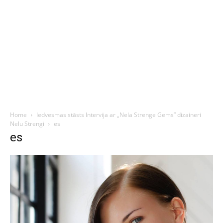
Home
Iedvesmas stāsts Intervija ar „Nela Strenge Gems” dizaineri
Nelu Strengi
es
es