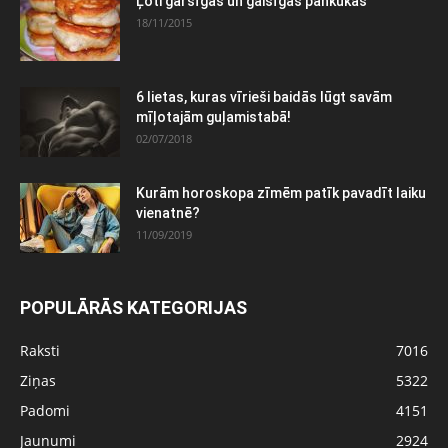
Ļoti garšīgas un gaisīgas pankūkas
18/11/2015
6 lietas, kuras vīrieši baidās lūgt savām
mīļotajām guļamistabā!
02/07/2018
Kurām horoskopa zīmēm patīk pavadīt laiku
vienatnē?
11/09/2019
POPULĀRĀS KATEGORIJAS
Raksti
7016
Ziņas
5322
Padomi
4151
Jaunumi
2924