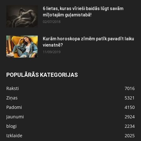
6 lietas, kuras vīrieši baidās lūgt savām
mīļotajām guļamistabā!
02/07/2018
Kurām horoskopa zīmēm patīk pavadīt laiku
vienatnē?
11/09/2019
POPULĀRĀS KATEGORIJAS
Raksti
7016
Ziņas
5321
Padomi
4150
Jaunumi
2924
blogi
2234
Izklaide
2025