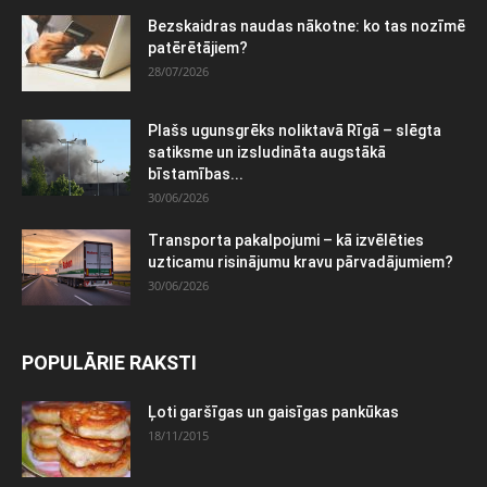
Bezskaidras naudas nākotne: ko tas nozīmē
patērētājiem?
28/07/2026
Plašs ugunsgrēks noliktavā Rīgā – slēgta
satiksme un izsludināta augstākā
bīstamības...
30/06/2026
Transporta pakalpojumi – kā izvēlēties
uzticamu risinājumu kravu pārvadājumiem?
30/06/2026
POPULĀRIE RAKSTI
Ļoti garšīgas un gaisīgas pankūkas
18/11/2015