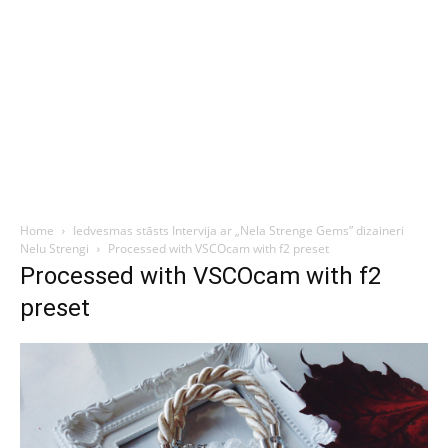
Home
Iedvesmas stāsts Intervija ar „Nela Strenge Gems” dizaineri
Nelu Strengi
Processed with VSCOcam with f2 preset
Processed with VSCOcam with f2
preset