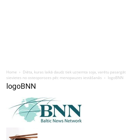
Home
Diēta, kuras laikā daudz tiek uzņemta soja, varētu pasargāt
sievietes no osteoporozes pēc menopauzes iestāšanās
logoBNN
logoBNN