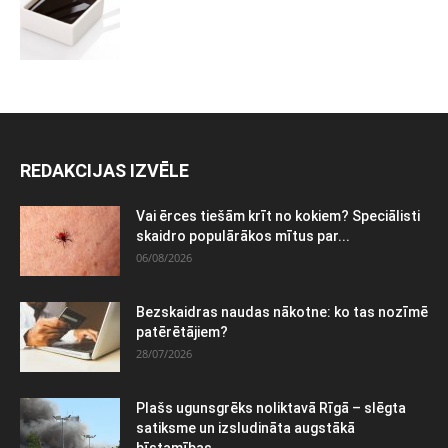
REDAKCIJAS IZVĒLE
Vai ērces tiešām krīt no kokiem? Speciālisti
skaidro populārākos mītus par...
06/08/2026
Bezskaidras naudas nākotne: ko tas nozīmē
patērētājiem?
28/07/2026
Plašs ugunsgrēks noliktavā Rīgā – slēgta
satiksme un izsludināta augstākā