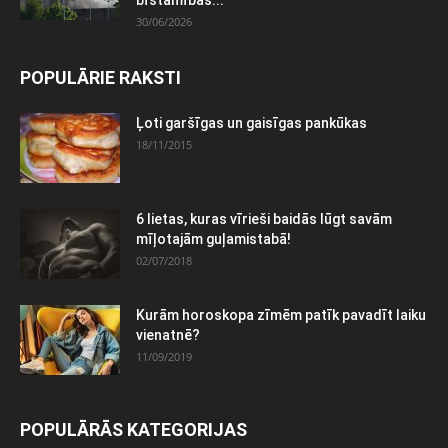
bīstamības...
30/06/2026
POPULĀRIE RAKSTI
Ļoti garšīgas un gaisīgas pankūkas
18/11/2015
6 lietas, kuras vīrieši baidās lūgt savām
mīļotajām guļamistabā!
02/07/2018
Kurām horoskopa zīmēm patīk pavadīt laiku
vienatnē?
11/09/2019
POPULĀRĀS KATEGORIJAS