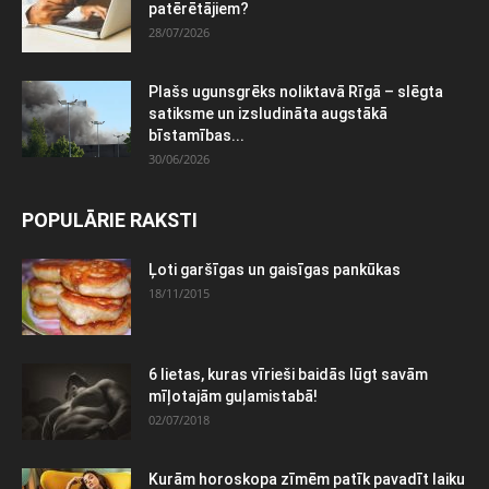
patērētājiem?
28/07/2026
Plašs ugunsgrēks noliktavā Rīgā – slēgta
satiksme un izsludināta augstākā
bīstamības...
30/06/2026
POPULĀRIE RAKSTI
Ļoti garšīgas un gaisīgas pankūkas
18/11/2015
6 lietas, kuras vīrieši baidās lūgt savām
mīļotajām guļamistabā!
02/07/2018
Kurām horoskopa zīmēm patīk pavadīt laiku