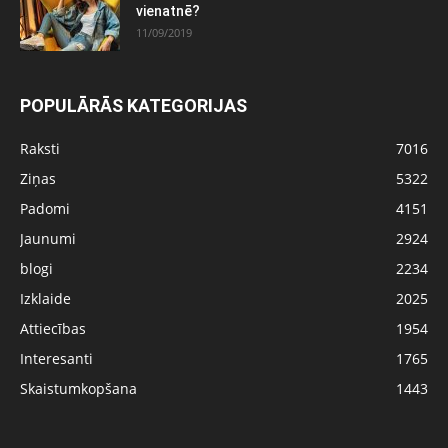
vienatnē?
11/09/2019
POPULĀRĀS KATEGORIJAS
Raksti
7016
Ziņas
5322
Padomi
4151
Jaunumi
2924
blogi
2234
Izklaide
2025
Attiecības
1954
Interesanti
1765
Skaistumkopšana
1443