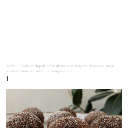
Home
Tādu “kartupeli” katru dienu nepamēģināsi! Iepriecini savus
bērnus ar tādu vienkāršu un sātīgu saldumu
1
1