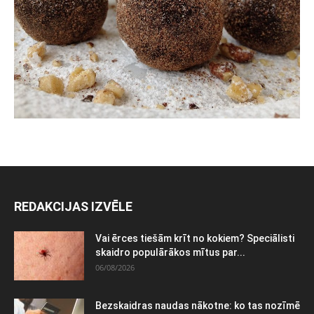
REDAKCIJAS IZVĒLE
Vai ērces tiešām krīt no kokiem? Speciālisti
skaidro populārākos mītus par...
06/08/2026
Bezskaidras naudas nākotne: ko tas nozīmē