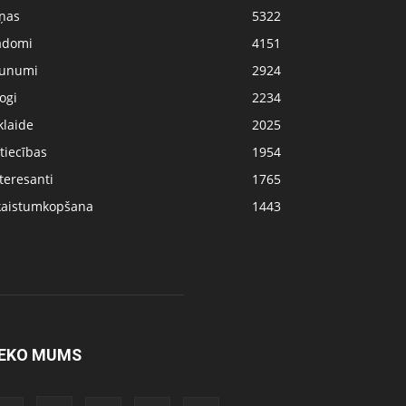
iņas
5322
adomi
4151
aunumi
2924
ogi
2234
klaide
2025
tiecības
1954
teresanti
1765
kaistumkopšana
1443
EKO MUMS