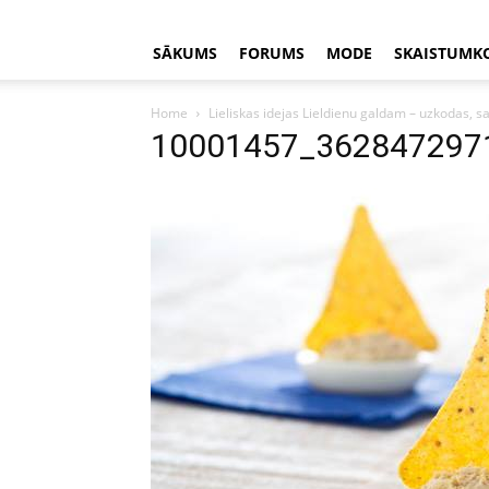
SĀKUMS
FORUMS
MODE
SKAISTUMK
Home
Lieliskas idejas Lieldienu galdam – uzkodas, sa
10001457_362847297