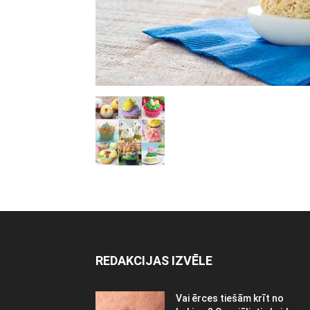
REDAKCIJAS IZVĒLE
Vai ērces tiešām krīt no