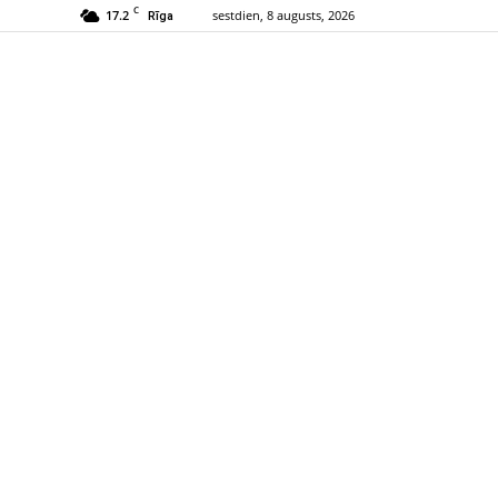
C
17.2
sestdien, 8 augusts, 2026
Rīga