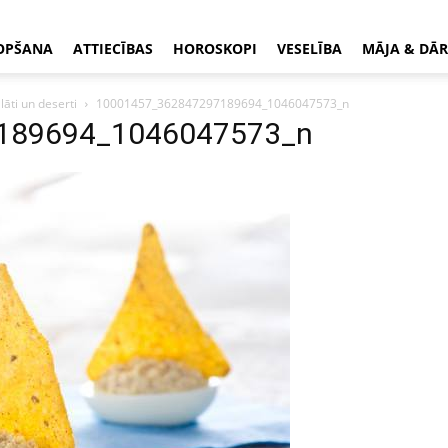
OPŠANA
ATTIECĪBAS
HOROSKOPI
VESELĪBA
MĀJA & DĀR
lāti un deserti
10001457_362847297189694_1046047573_n
189694_1046047573_n