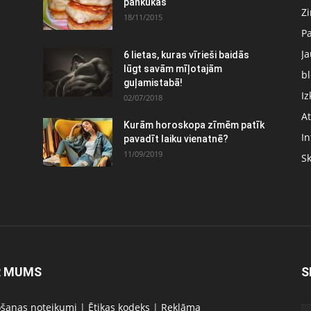
pankūkas
Z
18/11/2015
P
J
6 lietas, kuras vīrieši baidās
:
lūgt savām mīļotajām
bl
guļamistabā!
Iz
02/07/2018
At
Kurām horoskopa zīmēm patīk
In
pavadīt laiku vienatnē?
11/09/2019
S
R MUMS
S
ošanas noteikumi
|
Ētikas kodeks
|
Reklāma