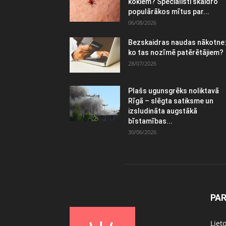
kokiem? Speciālisti skaidro
populārākos mītus par...
06/08/2026
Bezskaidras naudas nākotne
ko tas nozīmē patērētājiem?
28/07/2026
Plašs ugunsgrēks noliktavā
Rīgā – slēgta satiksme un
izsludināta augstākā
bīstamības...
30/06/2026
PA
Liet