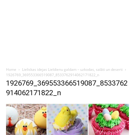
Home
Lieliskas idejas Lieldienu galdam – uzkodas, salāti un deserti
1926769_369553366519087_8533762914062171822_n
1926769_369553366519087_8533762
914062171822_n