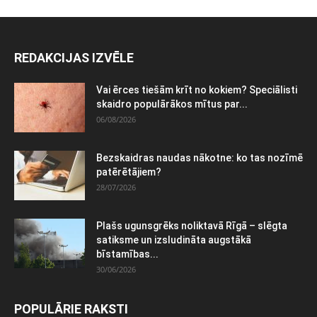
REDAKCIJAS IZVĒLE
Vai ērces tiešām krīt no kokiem? Speciālisti
skaidro populārākos mītus par...
06/08/2026
Bezskaidras naudas nākotne: ko tas nozīmē
patērētājiem?
28/07/2026
Plašs ugunsgrēks noliktavā Rīgā – slēgta
satiksme un izsludināta augstākā
bīstamības...
30/06/2026
POPULĀRIE RAKSTI