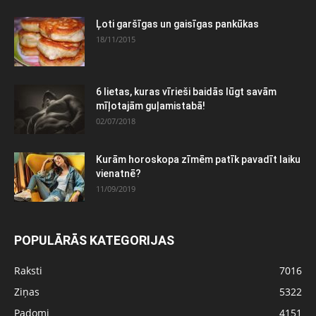
Ļoti garšīgas un gaisīgas pankūkas
18/11/2015
6 lietas, kuras vīrieši baidās lūgt savām
mīļotajām guļamistabā!
02/07/2018
Kurām horoskopa zīmēm patīk pavadīt laiku
vienatnē?
11/09/2019
POPULĀRĀS KATEGORIJAS
Raksti
7016
Ziņas
5322
Padomi
4151