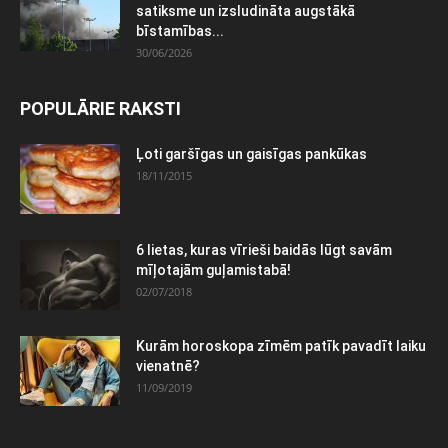
satiksme un izsludināta augstākā
bīstamības...
30/06/2026
POPULĀRIE RAKSTI
Ļoti garšīgas un gaisīgas pankūkas
18/11/2015
6 lietas, kuras vīrieši baidās lūgt savām
mīļotajām guļamistabā!
02/07/2018
Kurām horoskopa zīmēm patīk pavadīt laiku
vienatnē?
11/09/2019