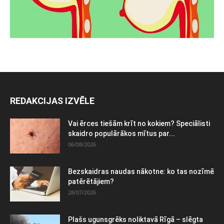
REDAKCIJAS IZVĒLE
Vai ērces tiešām krīt no kokiem? Speciālisti
skaidro populārākos mītus par...
06/08/2026
Bezskaidras naudas nākotne: ko tas nozīmē
patērētājiem?
28/07/2026
Plašs ugunsgrēks noliktavā Rīgā – slēgta