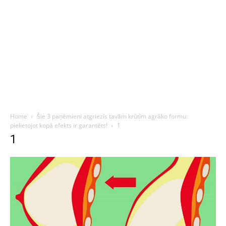
Home
Šie 3 paņēmieni atgriezīs tavām krūtīm agrāko formu:
pielietojot kopā efekts ir garantēts!
1
1