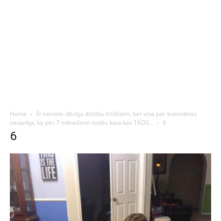
Home
Šī sieviete dāvāja dzīvību trīnīšiem, bet viņa pat iedomāties
nevarēja, ka pēc 7 mēnešiem notiks kaut kas TĀDS…
6
6