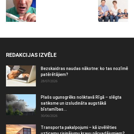
REDAKCIJAS IZVĒLE
Bezskaidras naudas nākotne: ko tas nozīmē
patērētājiem?
28/07/2026
Plašs ugunsgrēks noliktavā Rīgā – slēgta
satiksme un izsludināta augstākā
bīstamības...
30/06/2026
Transporta pakalpojumi – kā izvēlēties
uzticamu risinājumu kravu pārvadājumiem?