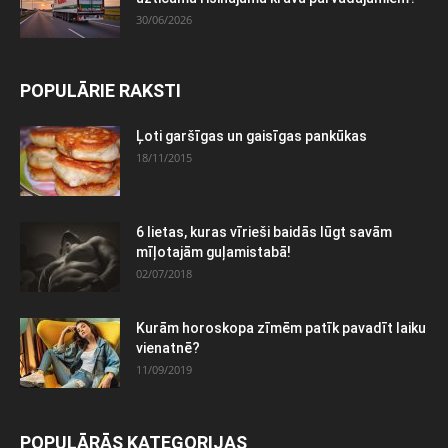
30/06/2026
POPULĀRIE RAKSTI
Ļoti garšīgas un gaisīgas pankūkas
18/11/2015
6 lietas, kuras vīrieši baidās lūgt savām
mīļotajām guļamistabā!
02/07/2018
Kurām horoskopa zīmēm patīk pavadīt laiku
vienatnē?
11/09/2019
POPULĀRĀS KATEGORIJAS