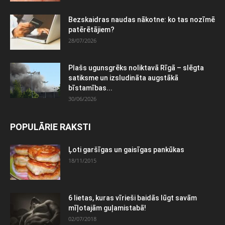
Bezskaidras naudas nākotne: ko tas nozīmē
patērētājiem?
28/07/2026
Plašs ugunsgrēks noliktavā Rīgā – slēgta
satiksme un izsludināta augstākā
bīstamības...
30/06/2026
POPULĀRIE RAKSTI
Ļoti garšīgas un gaisīgas pankūkas
18/11/2015
6 lietas, kuras vīrieši baidās lūgt savām
mīļotajām guļamistabā!
02/07/2018