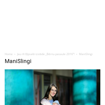
Home
Jau rīt Ķīpsalā izstāde „Bērnu pasaule 2016”!
ManiSlingi
ManiSlingi