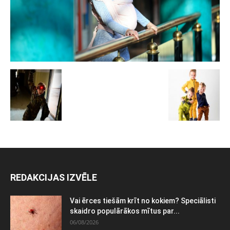
REDAKCIJAS IZVĒLE
Vai ērces tiešām krīt no kokiem? Speciālisti
skaidro populārākos mītus par...
06/08/2026