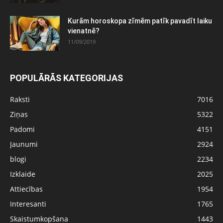
Kurām horoskopa zīmēm patīk pavadīt laiku
vienatnē?
11/09/2019
POPULĀRĀS KATEGORIJAS
Raksti
7016
Ziņas
5322
Padomi
4151
Jaunumi
2924
blogi
2234
Izklaide
2025
Attiecības
1954
Interesanti
1765
Skaistumkopšana
1443