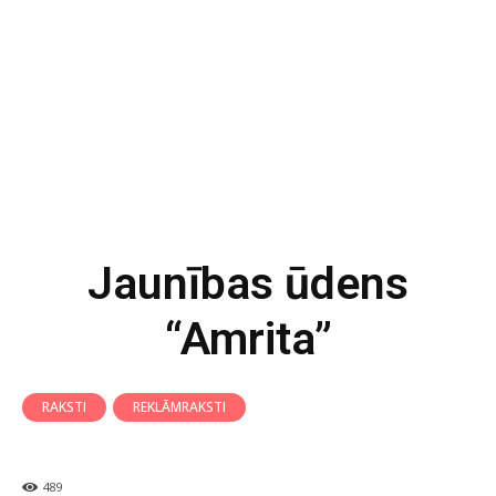
Jaunības ūdens
“Amrita”
RAKSTI
REKLĀMRAKSTI
489