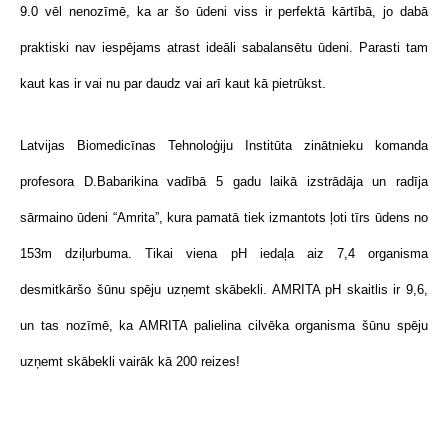
9.0 vēl nenozīmē, ka ar šo ūdeni viss ir perfektā kārtībā, jo dabā
praktiski nav iespējams atrast ideāli sabalansētu ūdeni. Parasti tam
kaut kas ir vai nu par daudz vai arī kaut kā pietrūkst.
Latvijas Biomedicīnas Tehnoloģiju Institūta zinātnieku komanda
profesora D.Babarikina vadībā 5 gadu laikā izstrādāja un radīja
sārmaino ūdeni “Amrita”, kura pamatā tiek izmantots ļoti tīrs ūdens no
153m dziļurbuma. Tikai viena pH iedaļa aiz 7,4 organisma
desmitkāršo šūnu spēju uzņemt skābekli. AMRITA pH skaitlis ir 9,6,
un tas nozīmē, ka AMRITA palielina cilvēka organisma šūnu spēju
uzņemt skābekli vairāk kā 200 reizes!