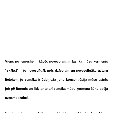
Viens no iemesliem, kāpēc novecojam, ir tas, ka mūsu ķermenis
“skābst” – jo neveselīgāk mēs dzīvojam un neveselīgāku uzturu
lietojam, jo zemāka ir ūdeņraža jonu koncentrācija mūsu asinīs
jeb pH līmenis un līdz ar to arī zemāka mūsu ķermeņa šūnu spēja
uzņemt skābekli.