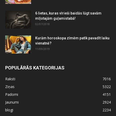
6 lietas, kuras vīrieši baidās lūgt savām
mīļotajām guļamistabā!
02/07/2018
Kurām horoskopa zīmēm patīk pavadīt laiku
vienatnē?
11/09/2019
POPULĀRĀS KATEGORIJAS
Raksti
7016
Ziņas
5322
Padomi
4151
Jaunumi
2924
blogi
2234