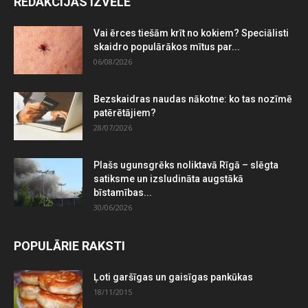
REDAKCIJAS IZVĒLE
Vai ērces tiešām krīt no kokiem? Speciālisti
skaidro populārākos mītus par...
06/08/2026
Bezskaidras naudas nākotne: ko tas nozīmē
patērētājiem?
28/07/2026
Plašs ugunsgrēks noliktavā Rīgā – slēgta
satiksme un izsludināta augstākā
bīstamības...
30/06/2026
POPULĀRIE RAKSTI
Ļoti garšīgas un gaisīgas pankūkas
18/11/2015