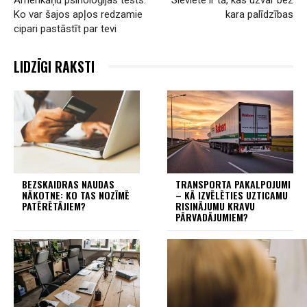
Ko var šajos apļos redzamie
kara palīdzības
cipari pastāstīt par tevi
LIDZĪGI RAKSTI
BEZSKAIDRAS NAUDAS
TRANSPORTA PAKALPOJUMI
NĀKOTNE: KO TAS NOZĪMĒ
– KĀ IZVĒLĒTIES UZTICAMU
PATĒRĒTĀJIEM?
RISINĀJUMU KRAVU
PĀRVADĀJUMIEM?