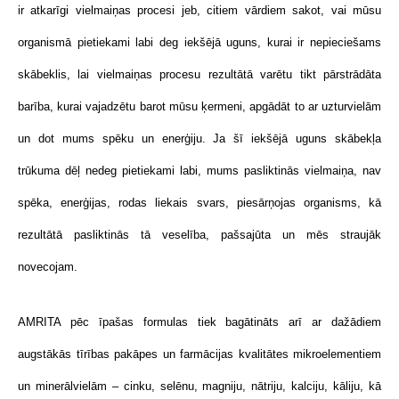
ir atkarīgi vielmaiņas procesi jeb, citiem vārdiem sakot, vai mūsu
organismā pietiekami labi deg iekšējā uguns, kurai ir nepieciešams
skābeklis, lai vielmaiņas procesu rezultātā varētu tikt pārstrādāta
barība, kurai vajadzētu barot mūsu ķermeni, apgādāt to ar uzturvielām
un dot mums spēku un enerģiju. Ja šī iekšējā uguns skābekļa
trūkuma dēļ nedeg pietiekami labi, mums pasliktinās vielmaiņa, nav
spēka, enerģijas, rodas liekais svars, piesārņojas organisms, kā
rezultātā pasliktinās tā veselība, pašsajūta un mēs straujāk
novecojam.
AMRITA pēc īpašas formulas tiek bagātināts arī ar dažādiem
augstākās tīrības pakāpes un farmācijas kvalitātes mikroelementiem
un minerālvielām – cinku, selēnu, magniju, nātriju, kalciju, kāliju, kā