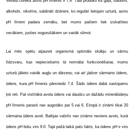
Vesela cilvēka asins pH līmenis ir 7,4. Tādi produkti kā gaļa, saldumi,
alkohols, nikotīns, saldināti dzērieni, ko regulāri lietojam uzturā, asins
pH līmeni padara zemāku, bet mums pašiem liek izskatīties
vecākiem, justies nogurušākiem un vairāk slimot.
Lai mēs spētu atjaunot organismā optimālo skābju un sārmu
līdzsvaru, kas nepieciešams tā normālai funkcionēšanai, mums
uzturā jālieto vairāk augļu un dārzeņu, vai arī jādzer sārmains ūdens,
ūdens, kura pH līmenis pārsniedz 7,4. Šāds ūdens dabā sastopams
ļoti reti. Pat vistīrākā avota ūdens vai daudzu un dažādu minerālūdeņu
pH līmenis parasti nav augstāks par 5 vai 6.
Eiropā ir zināmi tikai 20
sārmaina ūdens avoti. Baltijas valstīs nav zināms neviens avots, kurā
ūdens pH būtu virs 9.0. Tajā pašā laikā pats fakts, ka ūdens pH ir virs