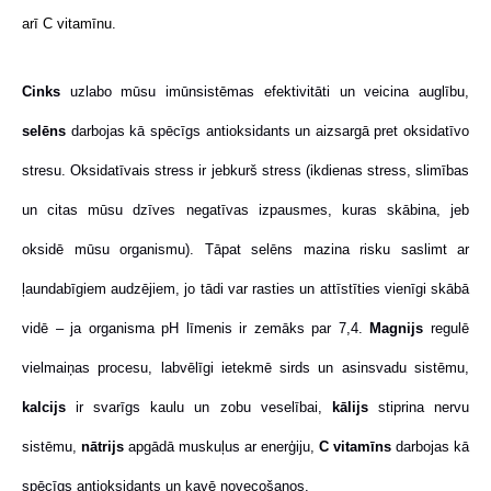
arī C vitamīnu.
Cinks
uzlabo mūsu imūnsistēmas efektivitāti un veicina auglību,
selēns
darbojas kā spēcīgs antioksidants un aizsargā pret oksidatīvo
stresu. Oksidatīvais stress ir jebkurš stress (ikdienas stress, slimības
un citas mūsu dzīves negatīvas izpausmes, kuras skābina, jeb
oksidē mūsu organismu). Tāpat selēns mazina risku saslimt ar
ļaundabīgiem audzējiem, jo tādi var rasties un attīstīties vienīgi skābā
vidē – ja organisma pH līmenis ir zemāks par 7,4.
Magnijs
regulē
vielmaiņas procesu, labvēlīgi ietekmē sirds un asinsvadu sistēmu,
kalcijs
ir svarīgs kaulu un zobu veselībai,
kālijs
stiprina nervu
sistēmu,
nātrijs
apgādā muskuļus ar enerģiju,
C vitamīns
darbojas kā
spēcīgs antioksidants un kavē novecošanos.