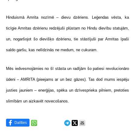
Hinduismā Amrita nozīmē – dievu dzēriens. Leģendas vēsta, ka
ticīgie Amritas dzērienu redzējuši plūstam no Hindu dievību statujām,
un, nogaršojot šo dievišķo dzērienu, tie stāstījuši par Amritas īpaši
saldo garšu, kas nelīdzinās ne medum, ne cukuram.
Mēs iedvesmojāmies no šī stāsta un radījām šo patiesi revolucionāro
ūdeni – AMRITA (pieejams ar un bez gāzes). Tas dod mums iespēju
justies jauniem – enerģijas, spēka un dzīvesprieka pilniem, pretoties
slimībām un aizkavēt novecošanos.
Dalīties