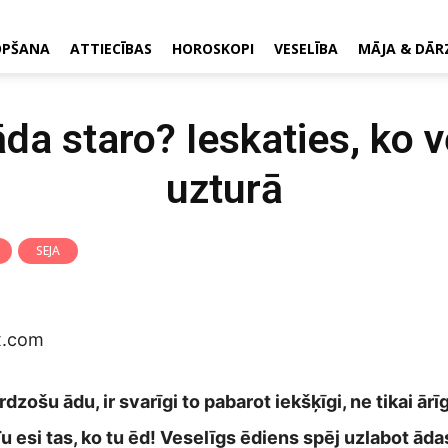
OPŠANA
ATTIECĪBAS
HOROSKOPI
VESELĪBA
MĀJA & DĀR
āda staro? Ieskaties, ko 
uzturā
SEJA
dzošu ādu, ir svarīgi to pabarot iekšķīgi, ne tikai ārī
Tu esi tas, ko tu ēd! Veselīgs ēdiens spēj uzlabot ādas