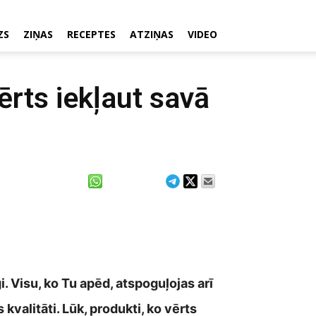
ZS
ZIŅAS
RECEPTES
ATZIŅAS
VIDEO
vērts iekļaut savā
gi. Visu, ko Tu apēd, atspoguļojas arī
 kvalitāti. Lūk, produkti, ko vērts