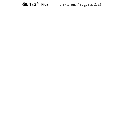
C
17.2
piektdien, 7 augusts, 2026
Rīga