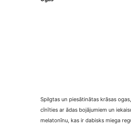
Spilgtas un piesātinātas krāsas ogas
cīnīties ar ādas bojājumiem un iekaisu
melatonīnu, kas ir dabisks miega regu