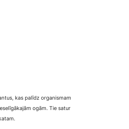
idantus, kas palīdz organismam
isveselīgākajām ogām. Tie satur
skatam.