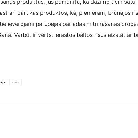
anas produktus, jūs pamanītu, ka daži no tiem satur 
st arī pārtikas produktos, kā, piemēram, brūnajos rīsos
ie ievērojami parūpējas par ādas mitrināšanas proces
ā. Varbūt ir vērts, ierastos baltos rīsus aizstāt ar b
tēja
zivis