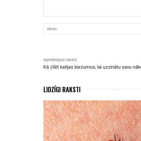
Komentārs:
Iepriekšējais raksts
Kā zīlēt kafijas biezumos, lai uzzinātu savu nāk
LIDZĪGI RAKSTI