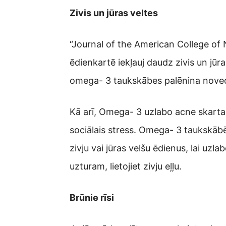
Zivis un jūras veltes
“Journal of the American College of N
ēdienkartē iekļauj daudz zivis un jū
omega- 3 taukskābes palēnina nove
Kā arī, Omega- 3 uzlabo acne skartas
sociālais stress. Omega- 3 taukskābē
zivju vai jūras velšu ēdienus, lai uzl
uzturam, lietojiet zivju eļļu.
Brūnie rīsi