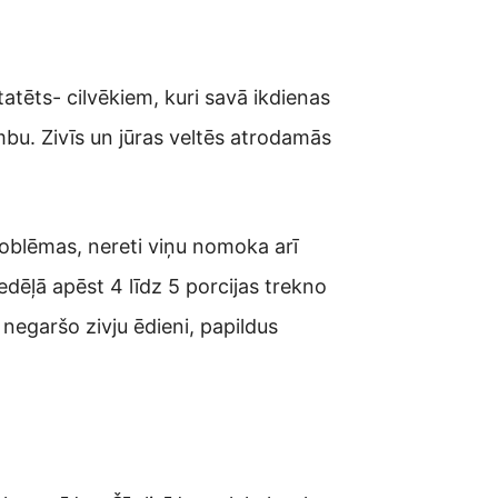
tatēts- cilvēkiem, kuri savā ikdienas
mbu. Zivīs un jūras veltēs atrodamās
roblēmas, nereti viņu nomoka arī
dēļā apēst 4 līdz 5 porcijas trekno
 negaršo zivju ēdieni, papildus