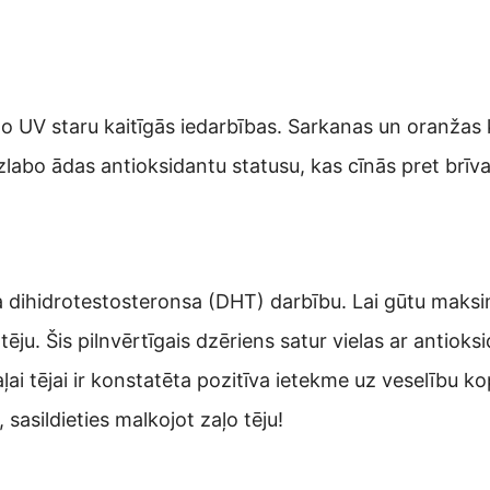
no UV staru kaitīgās iedarbības. Sarkanas un oranžas
zlabo ādas antioksidantu statusu, kas cīnās pret brīva
 dihidrotestosteronsa (DHT) darbību. Lai gūtu maksim
tēju. Šis pilnvērtīgais dzēriens satur vielas ar antiok
Zaļai tējai ir konstatēta pozitīva ietekme uz veselību 
sasildieties malkojot zaļo tēju!