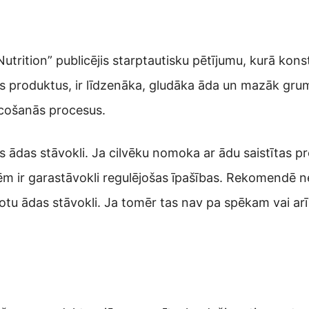
utrition” publicējis starptautisku pētījumu, kurā kons
ras produktus, ir līdzenāka, gludāka āda un mazāk gru
cošanās procesus.
 ādas stāvokli. Ja cilvēku nomoka ar ādu saistītas p
m ir garastāvokli regulējošas īpašības. Rekomendē ne
abotu ādas stāvokli. Ja tomēr tas nav pa spēkam vai arī