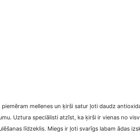
, piemēram mellenes un ķirši satur ļoti daudz antiox
mu. Uztura speciālisti atzīst, ka ķirši ir vienas no v
lēšanas līdzeklis. Miegs ir ļoti svarīgs labam ādas iz