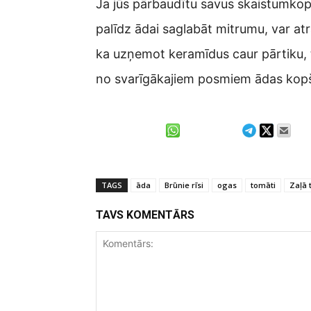
Ja jūs pārbaudītu savus skaistumkopš
palīdz ādai saglabāt mitrumu, var atra
ka uzņemot keramīdus caur pārtiku, t
no svarīgākajiem posmiem ādas kopšan
TAGS
āda
Brūnie rīsi
ogas
tomāti
Zaļā 
TAVS KOMENTĀRS