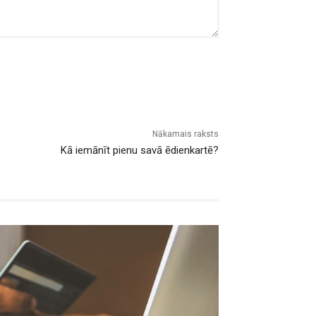
Nākamais raksts
Kā iemānīt pienu savā ēdienkartē?