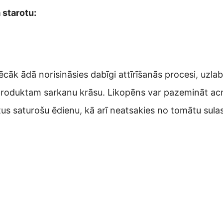
 starotu:
 pēcāk ādā norisināsies dabīgi attīrīšanās procesi, uzla
 produktam sarkanu krāsu. Likopēns var pazemināt ac
tus saturošu ēdienu, kā arī neatsakies no tomātu sulas