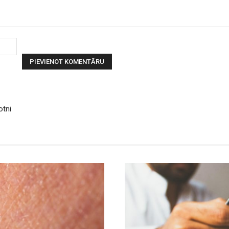
Vārds:
otni