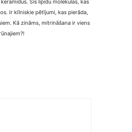
keramīdus. Šīs lipīdu molekulas, kas
. Ir klīniskie pētījumi, kas pierāda,
iem. Kā zināms, mitrināšana ir viens
rūnajiem?!