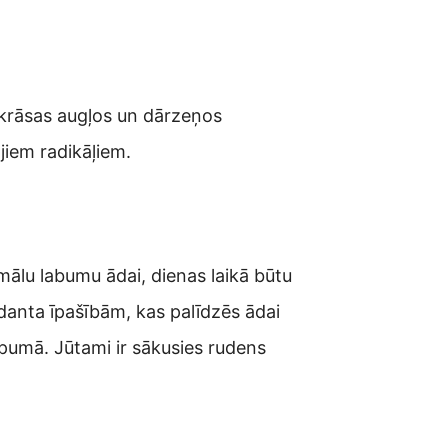
 krāsas augļos un dārzeņos
jiem radikāļiem.
ālu labumu ādai, dienas laikā būtu
sidanta īpašībām, kas palīdzēs ādai
kopumā. Jūtami ir sākusies rudens