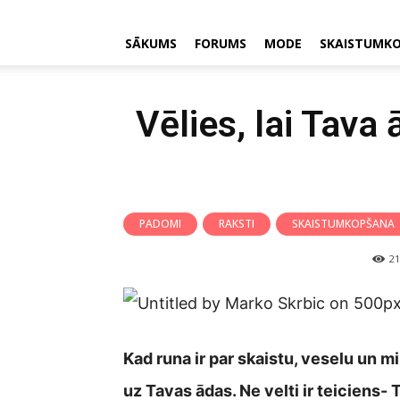
SĀKUMS
FORUMS
MODE
SKAISTUMK
Vēlies, lai Tava 
PADOMI
RAKSTI
SKAISTUMKOPŠANA
21
Kad runa ir par skaistu, veselu un mir
uz Tavas ādas. Ne velti ir teiciens- 