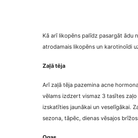
Kā arī likopēns palīdz pasargāt ādu 
atrodamais likopēns un karotinoīdi u
Zaļā tēja
Arī zaļā tēja pazemina acne hormona
vēlams izdzert vismaz 3 tasītes zaļo 
izskatīties jaunākai un veselīgākai. 
sezona, tāpēc, dienas vēsajos brīžos, 
Ogas