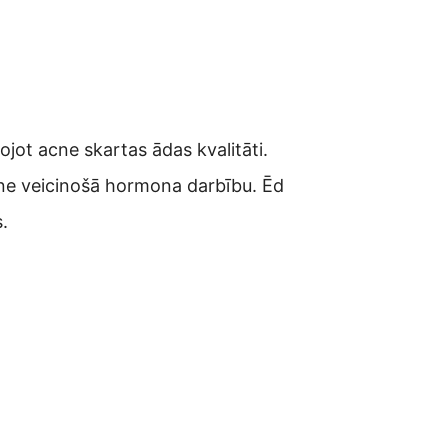
bojot acne skartas ādas kvalitāti.
ne veicinošā hormona darbību. Ēd
.