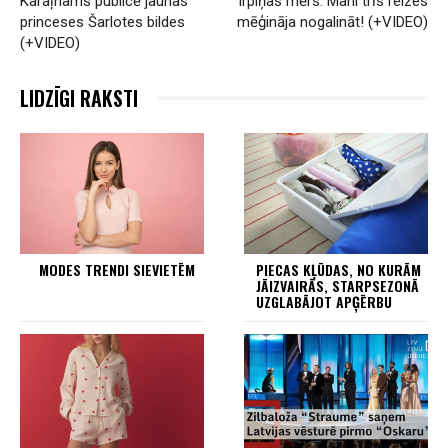
Karaļnams publicē jaunas
Irpiņas mērs: Mani trīs reizes
princeses Šarlotes bildes
mēģināja nogalināt! (+VIDEO)
(+VIDEO)
LIDZĪGI RAKSTI
MODES TRENDI SIEVIETĒM
PIECAS KĻŪDAS, NO KURĀM
JĀIZVAIRĀS, STARPSEZONĀ
UZGLABĀJOT APĢĒRBU