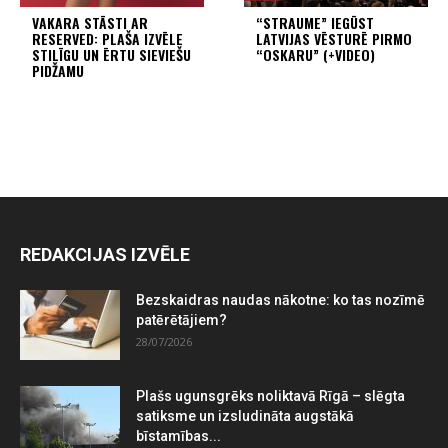
VAKARA STĀSTI AR
“STRAUME” IEGŪST
RESERVED: PLAŠA IZVĒLE
LATVIJAS VĒSTURĒ PIRMO
STILĪGU UN ĒRTU SIEVIEŠU
“OSKARU” (+VIDEO)
PIDŽAMU
REDAKCIJAS IZVĒLE
Bezskaidras naudas nākotne: ko tas nozīmē
patērētājiem?
28/07/2026
Plašs ugunsgrēks noliktavā Rīgā – slēgta
satiksme un izsludināta augstākā
bīstamības...