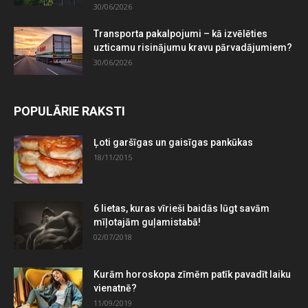
30/06/2026
Transporta pakalpojumi – kā izvēlēties
uzticamu risinājumu kravu pārvadājumiem?
30/06/2026
POPULĀRIE RAKSTI
Ļoti garšīgas un gaisīgas pankūkas
18/11/2015
6 lietas, kuras vīrieši baidās lūgt savām
mīļotajām guļamistabā!
02/07/2018
Kurām horoskopa zīmēm patīk pavadīt laiku
vienatnē?
11/09/2019