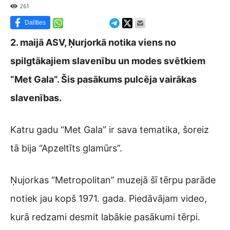
261
Dalīties
2. maijā ASV, Ņurjorkā notika viens no
spilgtākajiem slavenību un modes svētkiem
“Met Gala”. Šis pasākums pulcēja vairākas
slavenības.
Katru gadu “Met Gala” ir sava tematika, šoreiz
tā bija “Apzeltīts glamūrs”.
Ņujorkas “Metropolitan” muzejā šī tērpu parāde
notiek jau kopš 1971. gada. Piedāvājam video,
kurā redzami desmit labākie pasākumi tērpi.