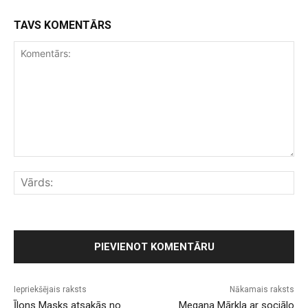
TAVS KOMENTĀRS
Komentārs:
Vār
Iepriekšējais raksts
Nākamais raksts
Īlons Masks atsakās no
Megana Mārkla ar sociālo