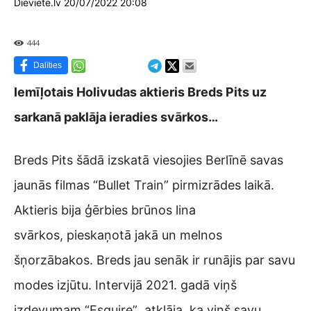
Dieviete.lv 20/07/2022 20:08
444
Dalīties
Iemīļotais Holivudas aktieris Breds Pits uz
sarkanā paklāja ieradies svārkos…
Breds Pits šādā izskatā viesojies Berlīnē savas
jaunās filmas “Bullet Train” pirmizrādes laikā.
Aktieris bija ģērbies brūnos lina
svārkos, pieskaņotā jakā un melnos
šņorzābakos. Breds jau senāk ir runājis par savu
modes izjūtu. Intervijā 2021. gadā viņš
izdevumam “Esquire” atklāja, ka viņš savu