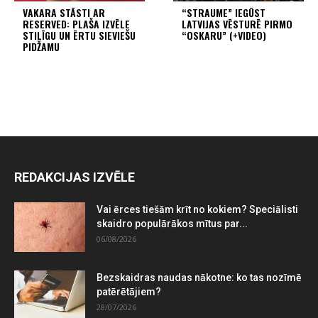
VAKARA STĀSTI AR
“STRAUME” IEGŪST
RESERVED: PLAŠA IZVĒLE
LATVIJAS VĒSTURĒ PIRMO
STILĪGU UN ĒRTU SIEVIEŠU
“OSKARU” (+VIDEO)
PIDŽAMU
REDAKCIJAS IZVĒLE
Vai ērces tiešām krīt no kokiem? Speciālisti
skaidro populārākos mītus par...
06/08/2026
Bezskaidras naudas nākotne: ko tas nozīmē
patērētājiem?
28/07/2026