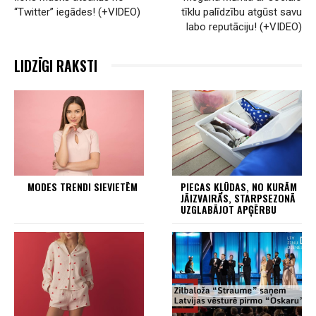
“Twitter” iegādes! (+VIDEO)
tīklu palīdzību atgūst savu
labo reputāciju! (+VIDEO)
LIDZĪGI RAKSTI
MODES TRENDI SIEVIETĒM
PIECAS KĻŪDAS, NO KURĀM
JĀIZVAIRĀS, STARPSEZONĀ
UZGLABĀJOT APĢĒRBU