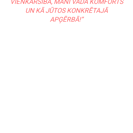
VIENKĀRŠĪBA, MANI VADA KOMFORTS
UN KĀ JŪTOS KONKRĒTAJĀ
APĢĒRBĀ!”