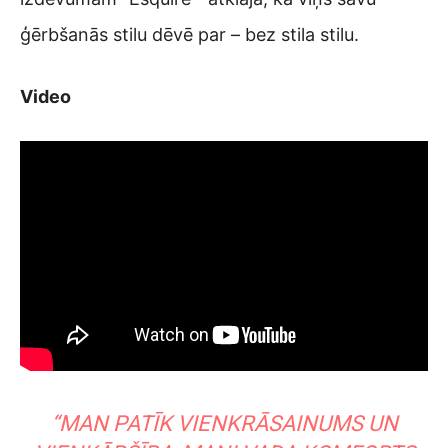
ģērbšanās stilu dēvē par – bez stila stilu.
Video
“MAN PATĪK VIENKRĀSAINUMS UN