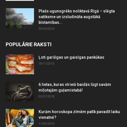
Plašs ugunsgrēks noliktavā Rīgā – slēgta
satiksme un izsludināta augstākā
bīstamības...
30/06/2026
POPULĀRIE RAKSTI
Ļoti garšīgas un gaisīgas pankūkas
18/11/2015
6 lietas, kuras vīrieši baidās lūgt savām
mīļotajām guļamistabā!
02/07/2018
Kurām horoskopa zīmēm patīk pavadīt laiku
vienatnē?
11/09/2019