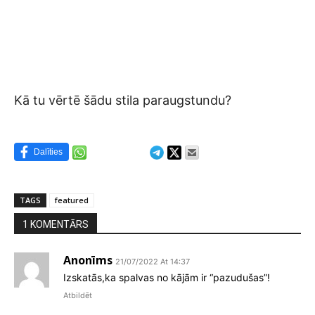
Kā tu vērtē šādu stila paraugstundu?
Dalīties
TAGS
featured
1 KOMENTĀRS
Anonīms
21/07/2022 At 14:37
Izskatās,ka spalvas no kājām ir “pazudušas”!
Atbildēt