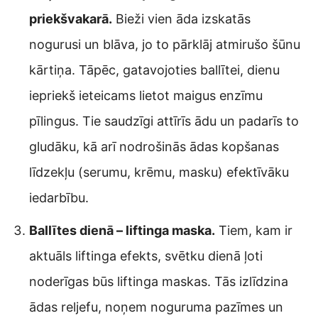
priekšvakarā.
Bieži vien āda izskatās
nogurusi un blāva, jo to pārklāj atmirušo šūnu
kārtiņa. Tāpēc, gatavojoties ballītei, dienu
iepriekš ieteicams lietot maigus enzīmu
pīlingus. Tie saudzīgi attīrīs ādu un padarīs to
gludāku, kā arī nodrošinās ādas kopšanas
līdzekļu (serumu, krēmu, masku) efektīvāku
iedarbību.
Ballītes dienā – liftinga maska.
Tiem, kam ir
aktuāls liftinga efekts, svētku dienā ļoti
noderīgas būs liftinga maskas. Tās izlīdzina
ādas reljefu, noņem noguruma pazīmes un