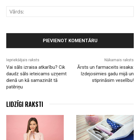
Komentārs:
Vār
Iepriekšējais raksts
Nākamais raksts
Vai sāls izraisa atkarību? Cik
Ārsts un farmaceits iesaka:
daudz sāls ieteicams uzņemt
Izdejosimies gadu mijā un
dienā un kā samazināt tā
stiprināsim veselību!
patēriņu
LIDZĪGI RAKSTI