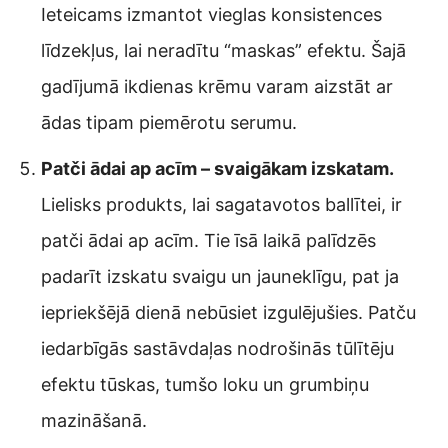
Ieteicams izmantot vieglas konsistences
līdzekļus, lai neradītu “maskas” efektu. Šajā
gadījumā ikdienas krēmu varam aizstāt ar
ādas tipam piemērotu serumu.
Patči ādai ap acīm – svaigākam izskatam.
Lielisks produkts, lai sagatavotos ballītei, ir
patči ādai ap acīm. Tie īsā laikā palīdzēs
padarīt izskatu svaigu un jauneklīgu, pat ja
iepriekšējā dienā nebūsiet izgulējušies. Patču
iedarbīgās sastāvdaļas nodrošinās tūlītēju
efektu tūskas, tumšo loku un grumbiņu
mazināšanā.