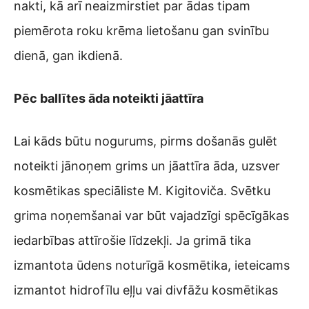
nakti, kā arī neaizmirstiet par ādas tipam
piemērota roku krēma lietošanu gan svinību
dienā, gan ikdienā.
Pēc ballītes āda noteikti jāattīra
Lai kāds būtu nogurums, pirms došanās gulēt
noteikti jānoņem grims un jāattīra āda, uzsver
kosmētikas speciāliste M. Kigitoviča. Svētku
grima noņemšanai var būt vajadzīgi spēcīgākas
iedarbības attīrošie līdzekļi. Ja grimā tika
izmantota ūdens noturīgā kosmētika, ieteicams
izmantot hidrofīlu eļļu vai divfāžu kosmētikas