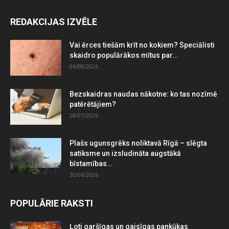
REDAKCIJAS IZVĒLE
Vai ērces tiešām krīt no kokiem? Speciālisti
skaidro populārākos mītus par...
06/08/2026
Bezskaidras naudas nākotne: ko tas nozīmē
patērētājiem?
28/07/2026
Plašs ugunsgrēks noliktavā Rīgā – slēgta
satiksme un izsludināta augstākā
bīstamības...
30/06/2026
POPULĀRIE RAKSTI
Ļoti garšīgas un gaisīgas pankūkas