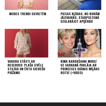
MODES TRENDI SIEVIETĒM
PIECAS KĻŪDAS, NO KURĀM
JĀIZVAIRĀS, STARPSEZONĀ
UZGLABĀJOT APĢĒRBU
VAKARA STĀSTI AR
KIMA KARDAŠJANA MIRDZ
RESERVED: PLAŠA IZVĒLE
UZ SARKANĀ PAKLĀJA AR
STILĪGU UN ĒRTU SIEVIEŠU
PRINCESES DIĀNAS MĪĻĀKO
PIDŽAMU
ROTU! (+VIDEO)