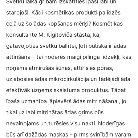
Svētku laikā gribam izskatīties īpaši labi un
starojoši. Kādi kosmētikas produkti palīdzēs
ceļā uz šo ādas kopšanas mērķi? Kosmētikas
konsultante M. Kigitoviča stāsta, ka,
gatavojoties svētku ballītei, ļoti būtiska ir ādas
attīrīšana – tai noderēs maigi pīlinga līdzekļi, kas
noņems atmirušās šūnas, attīrīsies poras,
uzlabosies ādas mikrocirkulācija un tādējādi āda
efektīvāk uzņems skaistuma produktus. Tāpat
īpaša uzmanība jāpievērš ādas mitrināšanai, jo
tikai uz labi mitrinātas ādas grims būs
nevainojams un turēsies visu nakti. Noderīgas
būs arī dažādas maskas – pirms svinībām varam