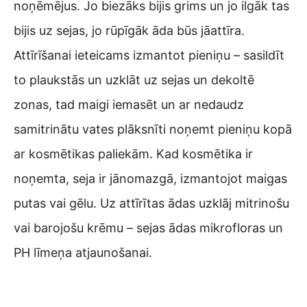
noņēmējus. Jo biezāks bijis grims un jo ilgāk tas
bijis uz sejas, jo rūpīgāk āda būs jāattīra.
Attīrīšanai ieteicams izmantot pieniņu – sasildīt
to plaukstās un uzklāt uz sejas un dekoltē
zonas, tad maigi iemasēt un ar nedaudz
samitrinātu vates plāksnīti noņemt pieniņu kopā
ar kosmētikas paliekām. Kad kosmētika ir
noņemta, seja ir jānomazgā, izmantojot maigas
putas vai gēlu. Uz attīrītas ādas uzklāj mitrinošu
vai barojošu krēmu – sejas ādas mikrofloras un
PH līmeņa atjaunošanai.