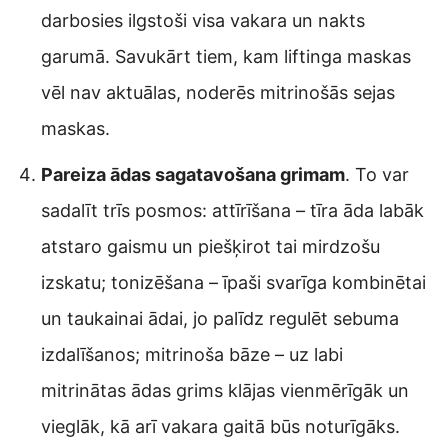
darbosies ilgstoši visa vakara un nakts
garumā. Savukārt tiem, kam liftinga maskas
vēl nav aktuālas, noderēs mitrinošās sejas
maskas.
Pareiza ādas sagatavošana grimam
. To var
sadalīt trīs posmos: attīrīšana – tīra āda labāk
atstaro gaismu un piešķirot tai mirdzošu
izskatu; tonizēšana – īpaši svarīga kombinētai
un taukainai ādai, jo palīdz regulēt sebuma
izdalīšanos; mitrinoša bāze – uz labi
mitrinātas ādas grims klājas vienmērīgāk un
vieglāk, kā arī vakara gaitā būs noturīgāks.