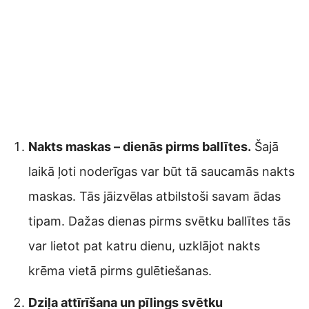
Nakts maskas – dienās pirms ballītes.
Šajā
laikā ļoti noderīgas var būt tā saucamās nakts
maskas. Tās jāizvēlas atbilstoši savam ādas
tipam. Dažas dienas pirms svētku ballītes tās
var lietot pat katru dienu, uzklājot nakts
krēma vietā pirms gulētiešanas.
Dziļa attīrīšana un pīlings svētku