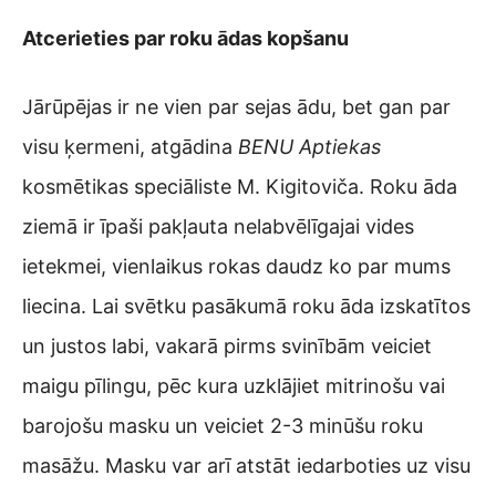
Atcerieties par roku ādas kopšanu
Jārūpējas ir ne vien par sejas ādu, bet gan par
visu ķermeni, atgādina
BENU Aptiekas
kosmētikas speciāliste M. Kigitoviča. Roku āda
ziemā ir īpaši pakļauta nelabvēlīgajai vides
ietekmei, vienlaikus rokas daudz ko par mums
liecina. Lai svētku pasākumā roku āda izskatītos
un justos labi, vakarā pirms svinībām veiciet
maigu pīlingu, pēc kura uzklājiet mitrinošu vai
barojošu masku un veiciet 2-3 minūšu roku
masāžu. Masku var arī atstāt iedarboties uz visu