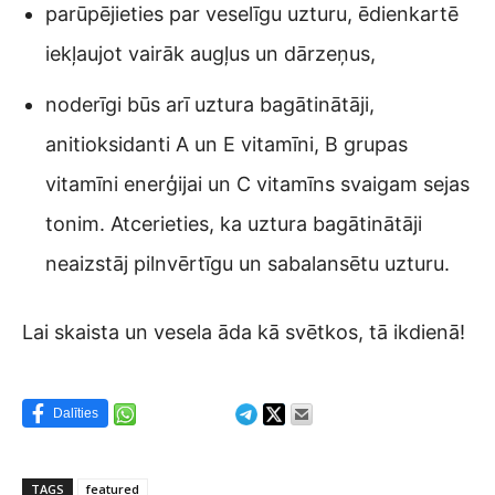
parūpējieties par veselīgu uzturu, ēdienkartē
iekļaujot vairāk augļus un dārzeņus,
noderīgi būs arī uztura bagātinātāji,
anitioksidanti A un E vitamīni, B grupas
vitamīni enerģijai un C vitamīns svaigam sejas
tonim. Atcerieties, ka uztura bagātinātāji
neaizstāj pilnvērtīgu un sabalansētu uzturu.
Lai skaista un vesela āda kā svētkos, tā ikdienā!
Dalīties
TAGS
featured