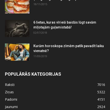
18/11/2015
6 lietas, kuras vīrieši baidās lūgt savām
mīļotajām guļamistabā!
02/07/2018
Kurām horoskopa zīmēm patīk pavadīt laiku
vienatnē?
11/09/2019
POPULĀRĀS KATEGORIJAS
Raksti
7016
Ziņas
5322
Padomi
4151
Jaunumi
2924