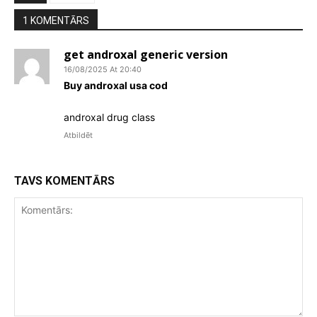
1 KOMENTĀRS
get androxal generic version
16/08/2025 At 20:40
Buy androxal usa cod
androxal drug class
Atbildēt
TAVS KOMENTĀRS