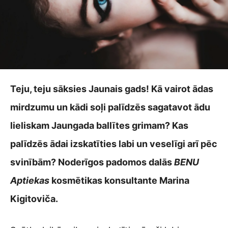
Teju, teju sāksies Jaunais gads! Kā vairot ādas
mirdzumu un kādi soļi palīdzēs sagatavot ādu
lieliskam Jaungada ballītes grimam? Kas
palīdzēs ādai izskatīties labi un veselīgi arī pēc
svinībām? Noderīgos padomos dalās
BENU
Aptiekas
kosmētikas konsultante Marina
Kigitoviča.