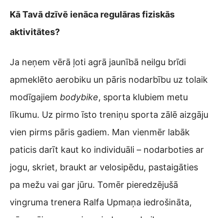
Kā Tavā dzīvē ienāca regulāras fiziskās
aktivitātes?
Ja neņem vērā ļoti agrā jaunībā neilgu brīdi
apmeklēto aerobiku un pāris nodarbību uz tolaik
modīgajiem
bodybike
, sporta klubiem metu
līkumu. Uz pirmo īsto treniņu sporta zālē aizgāju
vien pirms pāris gadiem. Man vienmēr labāk
paticis darīt kaut ko individuāli
–
nodarboties ar
jogu, skriet, braukt ar velosipēdu, pastaigāties
pa mežu vai gar jūru. Tomēr pieredzējušā
vingruma trenera Ralfa Upmaņa iedrošināta,