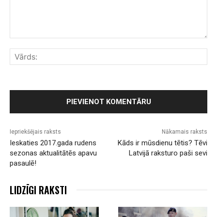
Komentārs:
Vār
Iepriekšējais raksts
Nākamais raksts
Ieskaties 2017.gada rudens
Kāds ir mūsdienu tētis? Tēvi
sezonas aktualitātēs apavu
Latvijā raksturo paši sevi
pasaulē!
LIDZĪGI RAKSTI