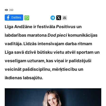
360
Dalīties
Līga Andžāne ir festivāla
Positivus
un
labdarības maratona
Dod pieci
komunikācijas
vadītāja. Līdzās intensīvajam darba ritmam
Līga savā dzīvē būtisku vietu atvēl sportam un
veselīgam uzturam, kas viņai ir palīdzējuši
veicināt pašdisciplīnu, mērķtiecību un
ikdienas labsajūtu.