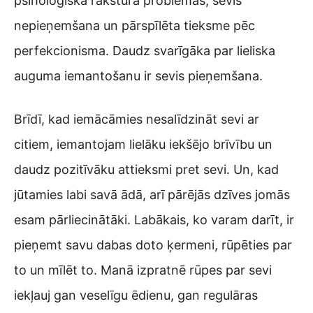
psiholoģiska rakstura problēmas, sevis
nepieņemšana un pārspīlēta tieksme pēc
perfekcionisma. Daudz svarīgāka par lieliska
auguma iemantošanu ir sevis pieņemšana.
Brīdī, kad iemācāmies nesalīdzināt sevi ar
citiem, iemantojam lielāku iekšējo brīvību un
daudz pozitīvāku attieksmi pret sevi. Un, kad
jūtamies labi savā ādā, arī pārējās dzīves jomās
esam pārliecinātāki. Labākais, ko varam darīt, ir
pieņemt savu dabas doto ķermeni, rūpēties par
to un mīlēt to. Manā izpratnē rūpes par sevi
iekļauj gan veselīgu ēdienu, gan regulāras