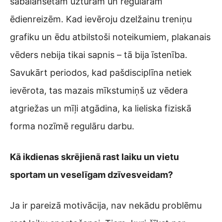
sabalansētam uzturam un regulārām
ēdienreizēm. Kad ievēroju dzelžainu treniņu
grafiku un ēdu atbilstoši noteikumiem, plakanais
vēders nebija tikai sapnis – tā bija īstenība.
Savukārt periodos, kad pašdisciplīna netiek
ievērota, tas mazais mīkstumiņš uz vēdera
atgriežas un mīļi atgādina, ka lieliska fiziskā
forma nozīmē regulāru darbu.
Kā ikdienas skrējienā rast laiku un vietu
sportam un veselīgam dzīvesveidam?
Ja ir pareizā motivācija, nav nekādu problēmu