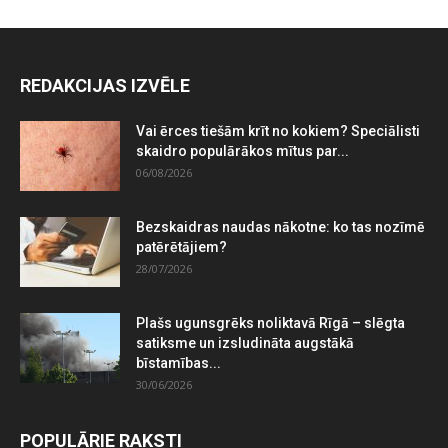
REDAKCIJAS IZVĒLE
Vai ērces tiešām krīt no kokiem? Speciālisti
skaidro populārākos mītus par...
06/08/2026
Bezskaidras naudas nākotne: ko tas nozīmē
patērētājiem?
28/07/2026
Plašs ugunsgrēks noliktavā Rīgā – slēgta
satiksme un izsludināta augstākā
bīstamības...
30/06/2026
POPULĀRIE RAKSTI