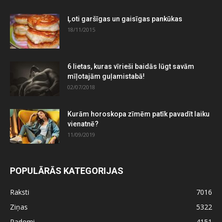
Ļoti garšīgas un gaisīgas pankūkas
18/11/2015
6 lietas, kuras vīrieši baidās lūgt savām
mīļotajām guļamistabā!
02/07/2018
Kurām horoskopa zīmēm patīk pavadīt laiku
vienatnē?
11/09/2019
POPULĀRĀS KATEGORIJAS
Raksti
7016
Ziņas
5322
Padomi
4151