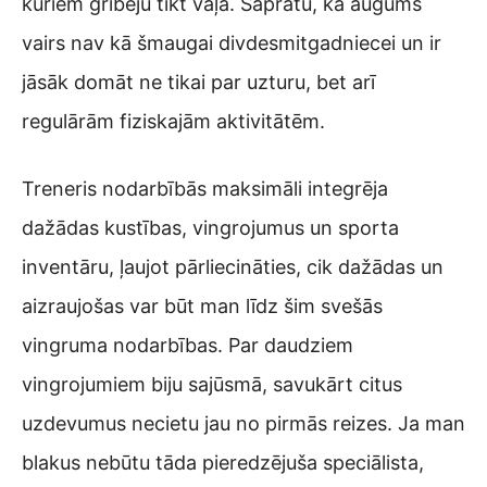
kuriem gribēju tikt vaļā. Sapratu, ka augums
vairs nav kā šmaugai divdesmitgadniecei un ir
jāsāk domāt ne tikai par uzturu, bet arī
regulārām fiziskajām aktivitātēm.
Treneris nodarbībās maksimāli integrēja
dažādas kustības, vingrojumus un sporta
inventāru, ļaujot pārliecināties, cik dažādas un
aizraujošas var būt man līdz šim svešās
vingruma nodarbības. Par daudziem
vingrojumiem biju sajūsmā, savukārt citus
uzdevumus necietu jau no pirmās reizes. Ja man
blakus nebūtu tāda pieredzējuša speciālista,