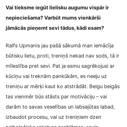
Vai tieksme iegūt lielisku augumu vispār ir
nepieciešama? Varbūt mums vienkārši
jāmācās pieņemt sevi tādus, kādi esam?
Ralfs Upmanis jau pašā sākumā man iemācīja
būtisku lietu, proti, treniņš nekad nav sods, tā ir
mīlestība pret sevi. Pat ja esmu sagrēkojusi ar
kūciņu vai treknām pankūkām, es neeju uz
treniņu ar mērķi kaut ko atstrādāt. Beigu beigās
tas vienmēr būs stāsts par motivāciju – vai
darām to savas veselības un labsajūtas labad,
izbaudot procesu, vai uz treniņiem dzen