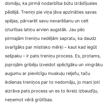
domāju, ka pirmā nodarbība būtu izrādījusies
pēdējā. Treniņi pie viņa ļāva apzināties savas
spējas, pārvarēt savu nevarēšanu un celt
izturības latiņu arvien augstāk. Jau pēc
pirmajām treniņu nedēļām sapratu, ka daudz
svarīgāks par mistisko mērķi – kaut kad iegūt
sešpaku – ir pats treniņu process. Es, protams,
joprojām gribēju izveidot spēcīgāku un vingrāku
augumu ar pievilcīgu muskuļu reljefu, taču
ikdienas treniņos par to nedomāju, jo mani ļoti
aizrāva pats process un es to ikreiz izbaudīju,
neņemot vērā grūtības.