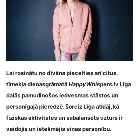
Lai rosinātu no dīvāna piecelties arī citus,
tīmekļa dienasgrāmatā
HappyWhispers.lv
Līga
dalās pamudinošos iedvesmas stāstos un
personīgajā pieredzē. šoreiz Līga atklāj, kā
fiziskās aktivitātes un sabalansēts uzturs ir
veidojis un ietekmējis viņas personību.