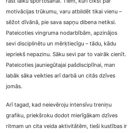
rast laiku sportošanai. Tiem, kuri čīkst par
motivācijas trūkumu, varu atbildēt tikai vienu –
sēžot dīvānā, pie sava sapņu dibena netiksi.
Pateicoties vingruma nodarbībām, apzinājos
sevi disciplinētu un mērķtiecīgu – tādu, kādu
iepriekš nepazinu. Sāku sevi par to vairāk cienīt.
Pateicoties jauniegūtajai pašdisciplīnai, man
labāk sāka veikties arī darbā un citās dzīves
jomās.
Arī tagad, kad neievēroju intensīvu treniņu
grafiku, priekšroku dodot mierīgākam dzīves
ritmam un cita veida aktivitātēm, tieši kustības ir