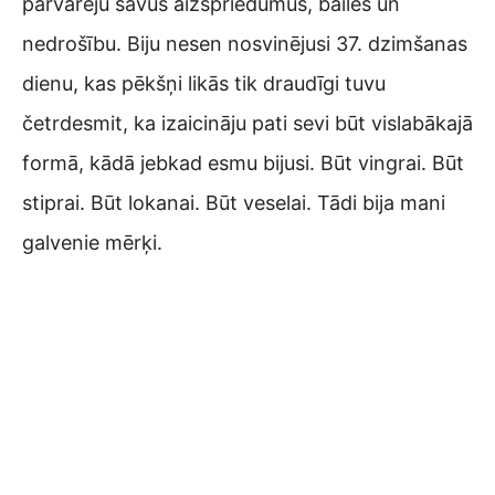
pārvarēju savus aizspriedumus, bailes un
nedrošību. Biju nesen nosvinējusi 37. dzimšanas
dienu, kas pēkšņi likās tik draudīgi tuvu
četrdesmit, ka izaicināju pati sevi būt vislabākajā
formā, kādā jebkad esmu bijusi. Būt vingrai. Būt
stiprai. Būt lokanai. Būt veselai. Tādi bija mani
galvenie mērķi.