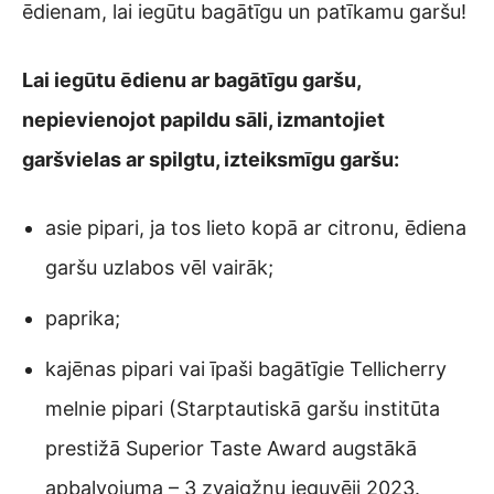
ēdienam, lai iegūtu bagātīgu un patīkamu garšu!
Lai iegūtu ēdienu ar bagātīgu garšu,
nepievienojot papildu sāli, izmantojiet
garšvielas ar spilgtu, izteiksmīgu garšu:
asie pipari, ja tos lieto kopā ar citronu, ēdiena
garšu uzlabos vēl vairāk;
paprika;
kajēnas pipari vai īpaši bagātīgie Tellicherry
melnie pipari (Starptautiskā garšu institūta
prestižā Superior Taste Award augstākā
apbalvojuma – 3 zvaigžņu ieguvēji 2023.