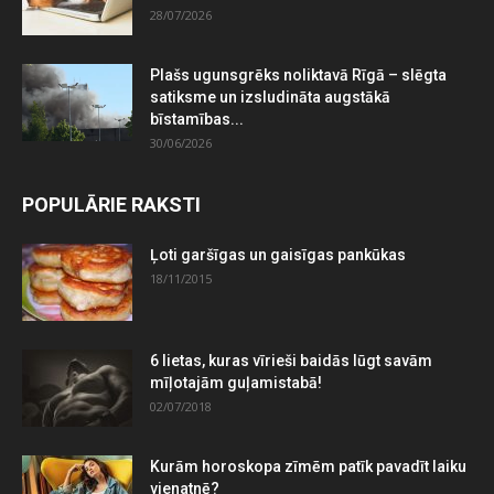
28/07/2026
Plašs ugunsgrēks noliktavā Rīgā – slēgta
satiksme un izsludināta augstākā
bīstamības...
30/06/2026
POPULĀRIE RAKSTI
Ļoti garšīgas un gaisīgas pankūkas
18/11/2015
6 lietas, kuras vīrieši baidās lūgt savām
mīļotajām guļamistabā!
02/07/2018
Kurām horoskopa zīmēm patīk pavadīt laiku
vienatnē?