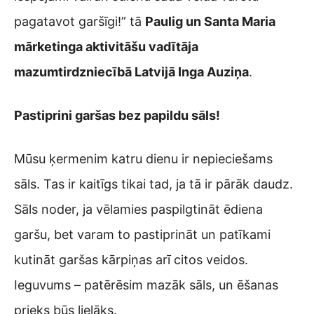
pagatavot garšīgi!” tā
Paulig un Santa Maria
mārketinga aktivitāšu vadītāja
mazumtirdzniecībā Latvijā Inga Auziņa
.
Pastiprini garšas bez papildu sāls!
Mūsu ķermenim katru dienu ir nepieciešams
sāls. Tas ir kaitīgs tikai tad, ja tā ir pārāk daudz.
Sāls noder, ja vēlamies paspilgtināt ēdiena
garšu, bet varam to pastiprināt un patīkami
kutināt garšas kārpiņas arī citos veidos.
Ieguvums – patērēsim mazāk sāls, un ēšanas
prieks būs lielāks.