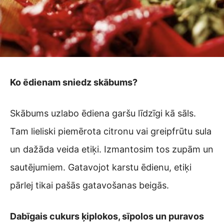
Ko ēdienam sniedz skābums?
Skābums uzlabo ēdiena garšu līdzīgi kā sāls.
Tam lieliski piemērota citronu vai greipfrūtu sula
un dažāda veida etiķi. Izmantosim tos zupām un
sautējumiem. Gatavojot karstu ēdienu, etiķi
pārlej tikai pašās gatavošanas beigās.
Dabīgais cukurs ķiplokos, sīpolos un puravos