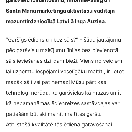
garšvielu izmantošanu,
informē
Paulig un
Santa Maria mārketinga aktivitāšu vadītāja
mazumtirdzniecībā Latvijā Inga Auziņa.
“Garšīgs ēdiens un bez sāls?” – šādu jautājumu
pēc garšvielu maisījumu līnijas bez pievienotā
sāls ieviešanas dzirdam bieži. Viens no veidiem,
lai uzņemtu iespējami veselīgāku maltīti, ir lietot
mazāk sāli vai pat nemaz!
Mūsu pārtikas
tehnologi norāda, ka garšvielas kā mazas un it
kā nepamanāmas ēdienreizes sastāvdaļas var
patiešām būtiski mainīt maltītes garšu.
Atbilstošā kvalitātē tās ēdiena gatavošanai