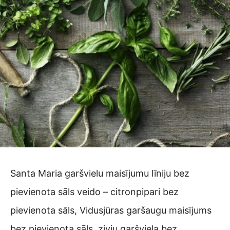
Santa Maria garšvielu maisījumu līniju bez
pievienota sāls veido – citronpipari bez
pievienota sāls, Vidusjūras garšaugu maisījums
bez pievienota sāls, zivju garšviela bez