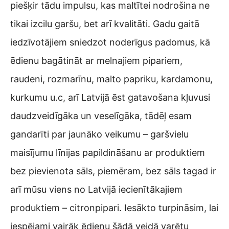
piešķir tādu impulsu, kas maltītei nodrošina ne
tikai izcilu garšu, bet arī kvalitāti. Gadu gaitā
iedzīvotājiem sniedzot noderīgus padomus, kā
ēdienu bagātināt ar melnajiem pipariem,
raudeni, rozmarīnu, malto papriku, kardamonu,
kurkumu u.c, arī Latvijā ēst gatavošana kļuvusi
daudzveidīgāka un veselīgāka, tādēļ esam
gandarīti par jaunāko veikumu – garšvielu
maisījumu līnijas papildināšanu ar produktiem
bez pievienota sāls, piemēram, bez sāls tagad ir
arī mūsu viens no Latvijā iecienītākajiem
produktiem – citronpipari. Iesākto turpināsim, lai
iespējami vairāk ēdienu šādā veidā varētu