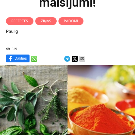
maisījumi!
RECEPTES
ZIŅAS
PADOMI
Paulig
149
Dalīties