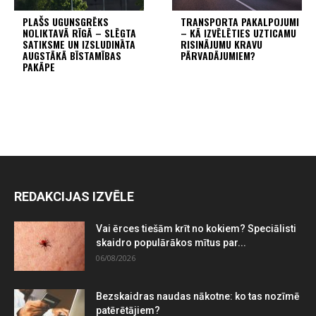
PLAŠS UGUNSGRĒKS
TRANSPORTA PAKALPOJUMI
NOLIKTAVĀ RĪGĀ – SLĒGTA
– KĀ IZVĒLĒTIES UZTICAMU
SATIKSME UN IZSLUDINĀTA
RISINĀJUMU KRAVU
AUGSTĀKĀ BĪSTAMĪBAS
PĀRVADĀJUMIEM?
PAKĀPE
REDAKCIJAS IZVĒLE
Vai ērces tiešām krīt no kokiem? Speciālisti
skaidro populārākos mītus par...
06/08/2026
Bezskaidras naudas nākotne: ko tas nozīmē
patērētājiem?