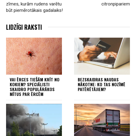
zīmes, kurām rudens varētu
citronpipariem
būt piemērotākais gadalaiks!
LIDZĪGI RAKSTI
VAI ĒRCES TIEŠĀM KRĪT NO
BEZSKAIDRAS NAUDAS
KOKIEM? SPECIĀLISTI
NĀKOTNE: KO TAS NOZĪMĒ
SKAIDRO POPULĀRĀKOS
PATĒRĒTĀJIEM?
MĪTUS PAR ĒRCĒM