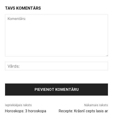
TAVS KOMENTĀRS
Komentārs:
Vār
Iepriekšējais raksts
Nākamais raksts
Horoskops: 3 horoskopa
Recepte: Krāsnī cepts lasis ar