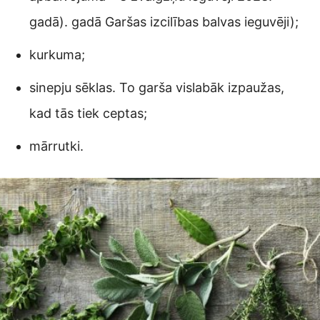
gadā). gadā Garšas izcilības balvas ieguvēji);
kurkuma;
sinepju sēklas. To garša vislabāk izpaužas,
kad tās tiek ceptas;
mārrutki.