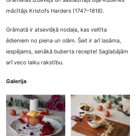
mācītājs Kristofs Harders (1747–1818).
Grāmatā ir atsevišķā nodaļa, kas veltīta
ēdieniem no piena un olām. Šeit ir arī lasāma,
iespējams, senākā buberta recepte! Saglabājām
arī veco laiku rakstību.
Galerija