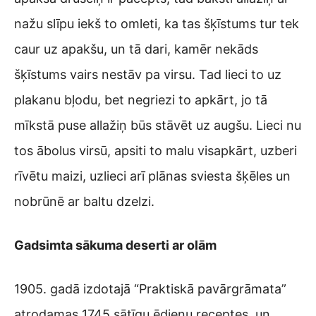
nažu slīpu iekš to omleti, ka tas šķīstums tur tek
caur uz apakšu, un tā dari, kamēr nekāds
šķīstums vairs nestāv pa virsu. Tad lieci to uz
plakanu bļodu, bet negriezi to apkārt, jo tā
mīkstā puse allažiņ būs stāvēt uz augšu. Lieci nu
tos ābolus virsū, apsiti to malu visapkārt, uzberi
rīvētu maizi, uzlieci arī plānas sviesta šķēles un
nobrūnē ar baltu dzelzi.
Gadsimta sākuma deserti ar olām
1905. gadā izdotajā “Praktiskā pavārgrāmata”
atrodamas 1745 sātīgu ēdienu receptes, un