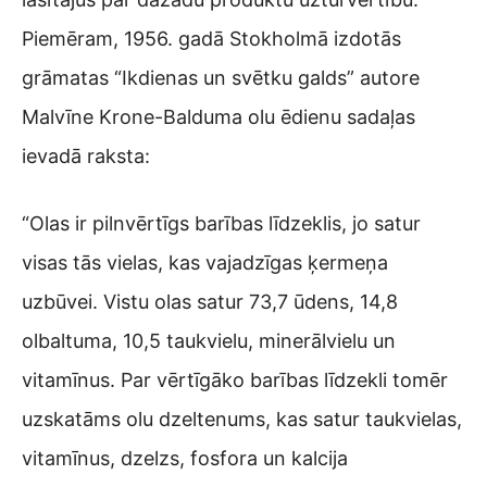
Piemēram, 1956. gadā Stokholmā izdotās
grāmatas “Ikdienas un svētku galds” autore
Malvīne Krone-Balduma olu ēdienu sadaļas
ievadā raksta:
“Olas ir pilnvērtīgs barības līdzeklis, jo satur
visas tās vielas, kas vajadzīgas ķermeņa
uzbūvei. Vistu olas satur 73,7 ūdens, 14,8
olbaltuma, 10,5 taukvielu, minerālvielu un
vitamīnus. Par vērtīgāko barības līdzekli tomēr
uzskatāms olu dzeltenums, kas satur taukvielas,
vitamīnus, dzelzs, fosfora un kalcija