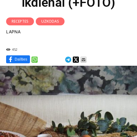
ikdienai (+FOTO)
RECEPTES
UZKODAS
LAPNA
452
Dalīties