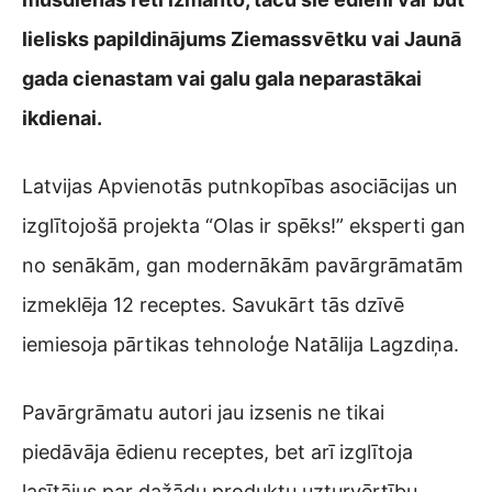
lielisks papildinājums Ziemassvētku vai Jaunā
gada cienastam vai galu gala neparastākai
ikdienai.
Latvijas Apvienotās putnkopības asociācijas un
izglītojošā projekta “Olas ir spēks!” eksperti gan
no senākām, gan modernākām pavārgrāmatām
izmeklēja 12 receptes. Savukārt tās dzīvē
iemiesoja pārtikas tehnoloģe Natālija Lagzdiņa.
Pavārgrāmatu autori jau izsenis ne tikai
piedāvāja ēdienu receptes, bet arī izglītoja
lasītājus par dažādu produktu uzturvērtību.