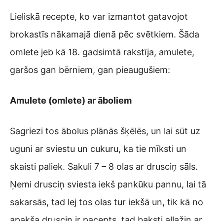
Lieliskā recepte, ko var izmantot gatavojot
brokastīs nākamajā dienā pēc svētkiem. Šāda
omlete jeb kā 18. gadsimtā rakstīja, amulete,
garšos gan bērniem, gan pieaugušiem:
Amulete (omlete) ar āboliem
Sagriezi tos ābolus plānās šķēlēs, un lai sūt uz
uguni ar sviestu un cukuru, ka tie mīksti un
skaisti paliek. Sakuli 7 – 8 olas ar drusciņ sāls.
Ņemi drusciņ sviesta iekš pankūku pannu, lai tā
sakarsās, tad lej tos olas tur iekšā un, tik kā no
apakša drusciņ ir pacepts, tad baksti allažiņ ar