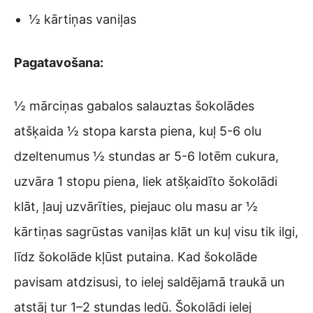
½ kārtiņas vaniļas
Pagatavošana:
½ mārciņas gabalos salauztas šokolādes
atšķaida ½ stopa karsta piena, kuļ 5-6 olu
dzeltenumus ½ stundas ar 5-6 lotēm cukura,
uzvāra 1 stopu piena, liek atšķaidīto šokolādi
klāt, ļauj uzvārīties, piejauc olu masu ar ½
kārtiņas sagrūstas vaniļas klāt un kuļ visu tik ilgi,
līdz šokolāde kļūst putaina. Kad šokolāde
pavisam atdzisusi, to ielej saldējamā traukā un
atstāj tur 1–2 stundas ledū. Šokolādi ielej