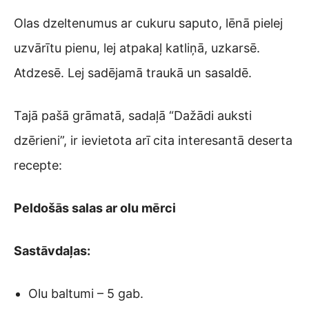
Olas dzeltenumus ar cukuru saputo, lēnā pielej
uzvārītu pienu, lej atpakaļ katliņā, uzkarsē.
Atdzesē. Lej sadējamā traukā un sasaldē.
Tajā pašā grāmatā, sadaļā “Dažādi auksti
dzērieni”, ir ievietota arī cita interesantā deserta
recepte:
Peldošās salas ar olu mērci
Sastāvdaļas:
Olu baltumi – 5 gab.