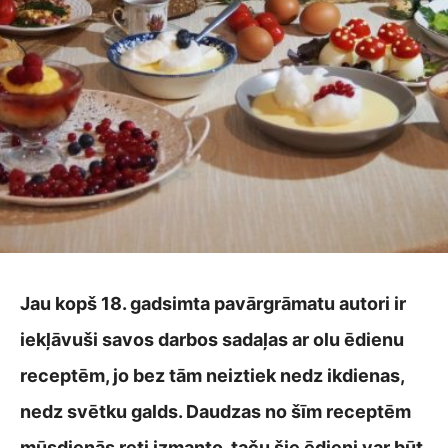
Jau kopš 18. gadsimta pavārgrāmatu autori ir
iekļāvuši savos darbos sadaļas ar olu ēdienu
receptēm, jo bez tām neiztiek nedz ikdienas,
nedz svētku galds. Daudzas no šīm receptēm
mūsdienās reti izmanto, taču šie ēdieni var būt