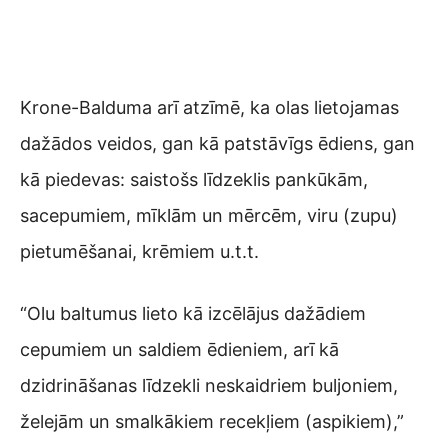
Krone-Balduma arī atzīmē, ka olas lietojamas
dažādos veidos, gan kā patstāvīgs ēdiens, gan
kā piedevas: saistošs līdzeklis pankūkām,
sacepumiem, mīklām un mērcēm, viru (zupu)
pietumēšanai, krēmiem u.t.t.
“Olu baltumus lieto kā izcēlājus dažādiem
cepumiem un saldiem ēdieniem, arī kā
dzidrināšanas līdzekli neskaidriem buljoniem,
želejām un smalkākiem recekļiem (aspikiem),”