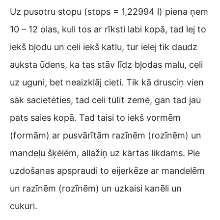
Uz pusotru stopu (stops = 1,22994 l) piena ņem
10 – 12 olas, kuli tos ar rīksti labi kopā, tad lej to
iekš bļodu un celi iekš katlu, tur ielej tik daudz
auksta ūdens, ka tas stāv līdz bļodas malu, celi
uz uguni, bet neaizklāj cieti. Tik kā drusciņ vien
sāk sacietēties, tad celi tūlīt zemē, gan tad jau
pats saies kopā. Tad taisi to iekš vormēm
(formām) ar pusvārītām razīnēm (rozīnēm) un
mandeļu šķēlēm, allažiņ uz kārtas likdams. Pie
uzdošanas apspraudi to eijerkēze ar mandelēm
un razīnēm (rozīnēm) un uzkaisi kanēli un
cukuri.