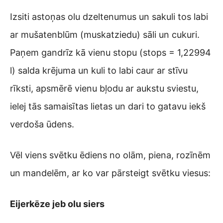
Izsiti astoņas olu dzeltenumus un sakuli tos labi
ar mušatenblūm (muskatziedu) sāli un cukuri.
Paņem gandrīz kā vienu stopu (stops = 1,22994
l) salda krējuma un kuli to labi caur ar stīvu
rīksti, apsmērē vienu bļodu ar aukstu sviestu,
ielej tās samaisītas lietas un dari to gatavu iekš
verdoša ūdens.
Vēl viens svētku ēdiens no olām, piena, rozīnēm
un mandelēm, ar ko var pārsteigt svētku viesus:
Eijerkēze jeb olu siers