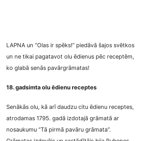
LAPNA un “Olas ir spēks!” piedāvā šajos svētkos
un ne tikai pagatavot olu ēdienus pēc receptēm,
ko glabā senās pavārgrāmatas!
18. gadsimta olu ēdienu receptes
Senākās olu, kā arī daudzu citu ēdienu receptes,
atrodamas 1795. gadā izdotajā grāmatā ar
nosaukumu “Tā pirmā pavāru grāmata”.
Grāmatas izdevējs un sastādītājs bija Rubenes