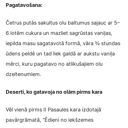
Pagatavošana:
Četrus putās sakultus olu baltumus sajauc ar 5–
6 lotēm cukura un mazliet sagrūstas vaniļas,
iepilda masu sagatavotā formā, vāra ¾ stundas
ūdens peldē un tad liek galdā ar aukstu vaniļa
mērci, kuru pagatavo no atlikušajiem olu
dzeltenumiem.
Deserti, ko gatavoja no olām pirms kara
Vēl vienā pirms II Pasaules kara izdotajā
pavārgrāmatā, “Ēdieni no iekšzemes