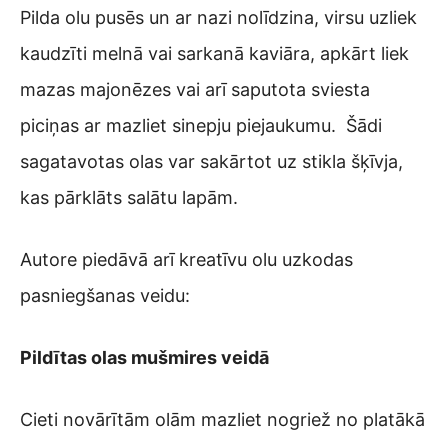
Pilda olu pusēs un ar nazi nolīdzina, virsu uzliek
kaudzīti melnā vai sarkanā kaviāra, apkārt liek
mazas majonēzes vai arī saputota sviesta
piciņas ar mazliet sinepju piejaukumu. Šādi
sagatavotas olas var sakārtot uz stikla šķīvja,
kas pārklāts salātu lapām.
Autore piedāvā arī kreatīvu olu uzkodas
pasniegšanas veidu:
Pildītas olas mušmires veidā
Cieti novārītām olām mazliet nogriež no platākā