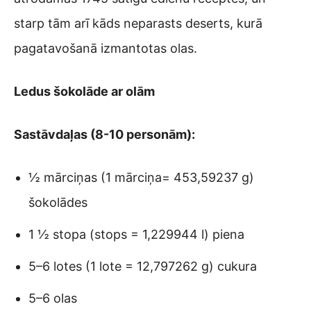
starp tām arī kāds neparasts deserts, kurā
pagatavošanā izmantotas olas.
Ledus šokolāde ar olām
Sastāvdaļas (8-10 personām):
½ mārciņas (1 mārciņa= 453,59237 g)
šokolādes
1 ½ stopa (stops = 1,229944 l) piena
5–6 lotes (1 lote = 12,797262 g) cukura
5–6 olas