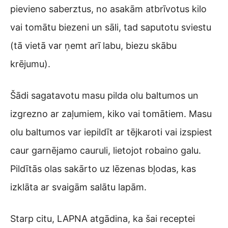
pievieno saberztus, no asakām atbrīvotus kilo
vai tomātu biezeni un sāli, tad saputotu sviestu
(tā vietā var ņemt arī labu, biezu skābu
krējumu).
Šādi sagatavotu masu pilda olu baltumos un
izgrezno ar zaļumiem, kiko vai tomātiem. Masu
olu baltumos var iepildīt ar tējkaroti vai izspiest
caur garnējamo cauruli, lietojot robaino galu.
Pildītās olas sakārto uz lēzenas bļodas, kas
izklāta ar svaigām salātu lapām.
Starp citu, LAPNA atgādina, ka šai receptei