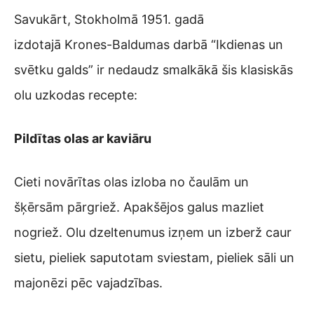
Savukārt, Stokholmā 1951. gadā
izdotajā Krones-Baldumas darbā “Ikdienas un
svētku galds” ir nedaudz smalkākā šis klasiskās
olu uzkodas recepte:
Pildītas olas ar kaviāru
Cieti novārītas olas izloba no čaulām un
šķērsām pārgriež. Apakšējos galus mazliet
nogriež. Olu dzeltenumus izņem un izberž caur
sietu, pieliek saputotam sviestam, pieliek sāli un
majonēzi pēc vajadzības.