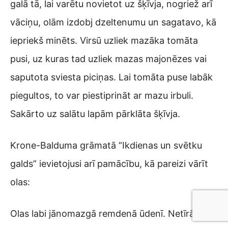
galā tā, lai varētu novietot uz šķīvja, nogriež arī
vāciņu, olām izdobj dzeltenumu un sagatavo, kā
iepriekš minēts. Virsū uzliek mazāka tomāta
pusi, uz kuras tad uzliek mazas majonēzes vai
saputota sviesta piciņas. Lai tomāta puse labāk
piegultos, to var piestiprināt ar mazu irbuli.
Sakārto uz salātu lapām pārklāta šķīvja.
Krone-Balduma grāmatā “Ikdienas un svētku
galds” ievietojusi arī pamācību, kā pareizi vārīt
olas:
Olas labi jānomazgā remdenā ūdenī. Netīrās olu