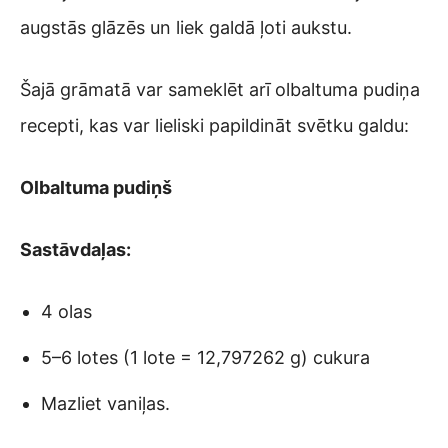
augstās glāzēs un liek galdā ļoti aukstu.
Šajā grāmatā var sameklēt arī olbaltuma pudiņa
recepti, kas var lieliski papildināt svētku galdu:
Olbaltuma pudiņš
Sastāvdaļas:
4 olas
5­–6 lotes (1 lote = 12,797262 g) cukura
Mazliet vaniļas.