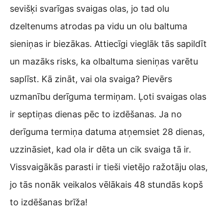
sevišķi svarīgas svaigas olas, jo tad olu
dzeltenums atrodas pa vidu un olu baltuma
sieniņas ir biezākas. Attiecīgi vieglāk tās sapildīt
un mazāks risks, ka olbaltuma sieniņas varētu
saplīst. Kā zināt, vai ola svaiga? Pievērs
uzmanību derīguma termiņam. Ļoti svaigas olas
ir septiņas dienas pēc to izdēšanas. Ja no
derīguma termiņa datuma atņemsiet 28 dienas,
uzzināsiet, kad ola ir dēta un cik svaiga tā ir.
Vissvaigākās parasti ir tieši vietējo ražotāju olas,
jo tās nonāk veikalos vēlākais 48 stundās kopš
to izdēšanas brīža!