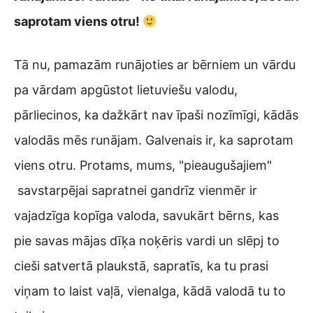
saprotam viens otru!
Tā nu, pamazām runājoties ar bērniem un vārdu
pa vārdam apgūstot lietuviešu valodu,
pārliecinos, ka dažkārt nav īpaši nozīmīgi, kādās
valodās mēs runājam. Galvenais ir, ka saprotam
viens otru. Protams, mums, "pieaugušajiem"
savstarpējai sapratnei gandrīz vienmēr ir
vajadzīga kopīga valoda, savukārt bērns, kas
pie savas mājas dīķa noķēris vardi un slēpj to
cieši satvertā plaukstā, sapratīs, ka tu prasi
viņam to laist vaļā, vienalga, kādā valodā tu to