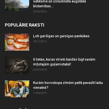
satiksme un izsludināta augstākā
bīstamības...
30/06/2026
POPULĀRIE RAKSTI
Ļoti garšīgas un gaisīgas pankūkas
18/11/2015
6 lietas, kuras vīrieši baidās lūgt savām
mīļotajām guļamistabā!
02/07/2018
Kurām horoskopa zīmēm patīk pavadīt laiku
vienatnē?
11/09/2019