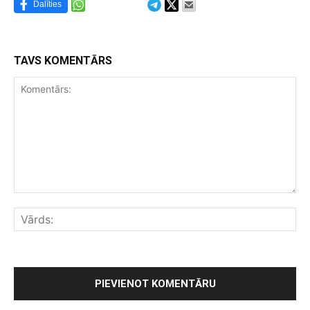
Dalīties
TAVS KOMENTĀRS
Komentārs:
Vār