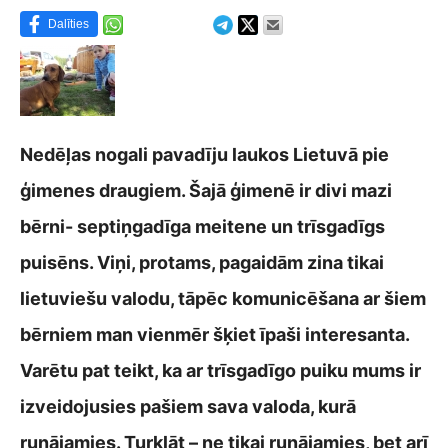
Dalīties
Nedēļas nogali pavadīju laukos Lietuvā pie
ģimenes draugiem. Šajā ģimenē ir divi mazi
bērni- septiņgadīga meitene un trīsgadīgs
puisēns. Viņi, protams, pagaidām zina tikai
lietuviešu valodu, tāpēc komunicēšana ar šiem
bērniem man vienmēr šķiet īpaši interesanta.
Varētu pat teikt, ka ar trīsgadīgo puiku mums ir
izveidojusies pašiem sava valoda, kurā
runājamies. Turklāt – ne tikai runājamies, bet arī