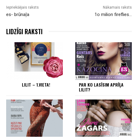
Iepriekšējais raksts
Nākamais raksts
es- brūnaļa
1o milion fireflies…
LIDZĪGI RAKSTI
LILIT – 1.VIETA!
PAR KO LASĪSIM APRĪĻA
LILIT?