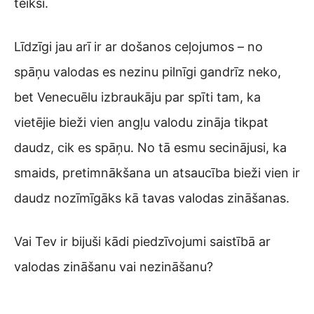
teiksi.
Līdzīgi jau arī ir ar došanos ceļojumos – no
spāņu valodas es nezinu pilnīgi gandrīz neko,
bet Venecuēlu izbraukāju par spīti tam, ka
vietējie bieži vien angļu valodu zināja tikpat
daudz, cik es spāņu. No tā esmu secinājusi, ka
smaids, pretimnākšana un atsaucība bieži vien ir
daudz nozīmīgāks kā tavas valodas zināšanas.
Vai Tev ir bijuši kādi piedzīvojumi saistībā ar
valodas zināšanu vai nezināšanu?