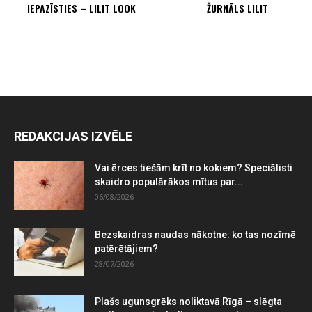
IEPAZĪSTIES – LILIT LOOK
ŽURNĀLS LILIT
REDAKCIJAS IZVĒLE
Vai ērces tiešām krīt no kokiem? Speciālisti
skaidro populārākos mītus par...
06/08/2026
Bezskaidras naudas nākotne: ko tas nozīmē
patērētājiem?
28/07/2026
Plašs ugunsgrēks noliktavā Rīgā – slēgta