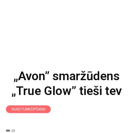
„Avon” smaržūdens
„True Glow” tieši tev
SKAISTUMKOPŠANA
20