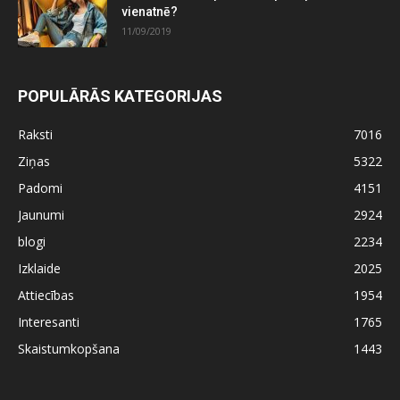
vienatnē?
11/09/2019
POPULĀRĀS KATEGORIJAS
Raksti
7016
Ziņas
5322
Padomi
4151
Jaunumi
2924
blogi
2234
Izklaide
2025
Attiecības
1954
Interesanti
1765
Skaistumkopšana
1443