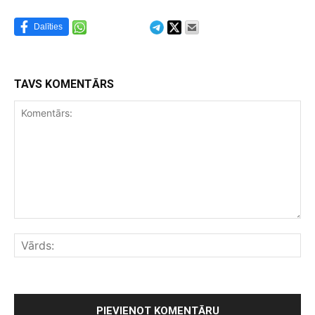
Dalīties
TAVS KOMENTĀRS
Komentārs:
Vār