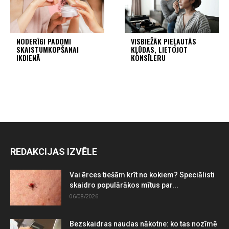
NODERĪGI PADOMI
VISBIEŽĀK PIEĻAUTĀS
SKAISTUMKOPŠANAI
KĻŪDAS, LIETOJOT
IKDIENĀ
KONSĪLERU
REDAKCIJAS IZVĒLE
Vai ērces tiešām krīt no kokiem? Speciālisti
skaidro populārākos mītus par...
06/08/2026
Bezskaidras naudas nākotne: ko tas nozīmē