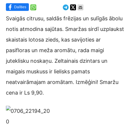
Dalīties
Svaigās citrusu, saldās frēzijas un sulīgās ābolu
notis atmodina sajūtas. Smaržas sirdī uzplaukst
skaistais lotosa zieds, kas savijoties ar
pasifloras un meža aromātu, rada maigi
juteklisku noskaņu. Zeltainais dzintars un
maigais muskuss ir lielisks pamats
neatvairāmajam aromātam. Izmēģini! Smaržu
cena ir Ls 9,90.