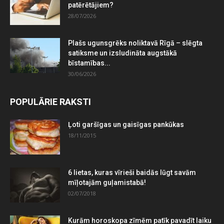
patērētājiem?
28/07/2026
Plašs ugunsgrēks noliktavā Rīgā – slēgta
satiksme un izsludināta augstākā
bīstamības...
30/06/2026
POPULĀRIE RAKSTI
Ļoti garšīgas un gaisīgas pankūkas
18/11/2015
6 lietas, kuras vīrieši baidās lūgt savām
mīļotajām guļamistabā!
02/07/2018
Kurām horoskopa zīmēm patīk pavadīt laiku