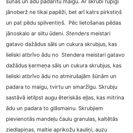
šūnas un ādu padarītu maigu. Ar skrubi rūpīgi
jānoberž ne tikai papēži, bet arī katrs pirkstiņš
un pat pēdu spilventiņš. Pēc lietošanas pēdas
jānoskalo ar siltu ūdeni.
Stenders
meistari
gatavo dažādus sāls un cukura skrubjus, kas
lieliski atbrīvo ādu no Stendera meistari gatavo
dažādus ķermeņa sāls un cukura skrubjus, kas
lieliski atbrīvo ādu no atmirušajām šūnām un
padara to maigu, tvirtu un smaržīgu. Skrubju
sastāvā ietilpst augu ēteriskās eļļas, kas mitrina
ādu un padara to glāsmainu. Skrubjiem
pievienotās mandeļu čaulu granulas, kaltētās
ziedlapiņas, maltie aprikožu kauliņi, auzu