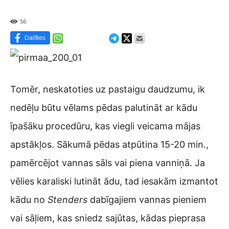
56
Dalīties
Tomēr, neskatoties uz pastaigu daudzumu, ik
nedēļu būtu vēlams pēdas palutināt ar kādu
īpašāku procedūru, kas viegli veicama mājas
apstākļos. Sākumā pēdas atpūtina 15-20 min.,
pamērcējot vannas sāls vai piena vanniņā. Ja
vēlies karaliski lutināt ādu, tad iesakām izmantot
kādu no
Stenders
dabīgajiem vannas pieniem
vai sāļiem, kas sniedz sajūtas, kādas pieprasa