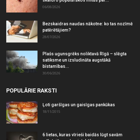
06/08/2026
Bezskaidras naudas nākotne: ko tas nozīmē
patērētājiem?
28/07/2026
Plašs ugunsgrēks noliktavā Rīgā – slēgta
satiksme un izsludināta augstākā
bīstamības...
30/06/2026
POPULĀRIE RAKSTI
Ļoti garšīgas un gaisīgas pankūkas
18/11/2015
6 lietas, kuras vīrieši baidās lūgt savām