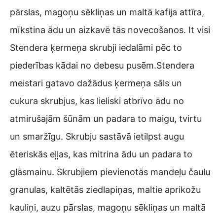
pārslas, magoņu sēkliņas un maltā kafija attīra,
mīkstina ādu un aizkavē tās novecošanos. It visi
Stendera ķermeņa skrubji iedalāmi pēc to
piederības kādai no debesu pusēm.Stendera
meistari gatavo dažādus ķermeņa sāls un
cukura skrubjus, kas lieliski atbrīvo ādu no
atmirušajām šūnām un padara to maigu, tvirtu
un smaržīgu. Skrubju sastāvā ietilpst augu
ēteriskās eļļas, kas mitrina ādu un padara to
glāsmainu. Skrubjiem pievienotās mandeļu čaulu
granulas, kaltētās ziedlapiņas, maltie aprikožu
kauliņi, auzu pārslas, magoņu sēkliņas un maltā