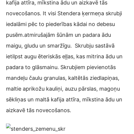
kafija attīra, mīkstina ādu un aizkavē tās
novecošanos. It visi Stendera ķermeņa skrubji
iedalāmi pēc to piederības kādai no debesu
pusēm.atmirušajām šūnām un padara ādu
maigu, gludu un smaržīgu. Skrubju sastāvā
ietilpst augu ēteriskās eļļas, kas mitrina ādu un
padara to glāsmainu. Skrubjiem pievienotās
mandeļu čaulu granulas, kaltētās ziedlapiņas,
maltie aprikožu kauliņi, auzu pārslas, magoņu
sēkliņas un maltā kafija attīra, mīkstina ādu un
aizkavē tās novecošanos.