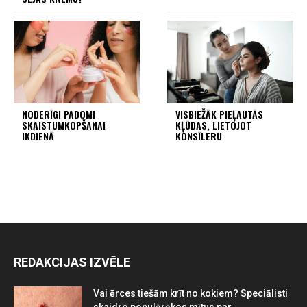
NODERĪGI PADOMI
VISBIEŽĀK PIEĻAUTĀS
SKAISTUMKOPŠANAI
KĻŪDAS, LIETOJOT
IKDIENĀ
KONSĪLERU
REDAKCIJAS IZVĒLE
Vai ērces tiešām krīt no kokiem? Speciālisti
skaidro populārākos mītus par...