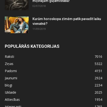
mīļotajām guļamistabā!
02/07/2018
Kurām horoskopa zīmēm patīk pavadīt laiku
vienatnē?
11/09/2019
POPULĀRĀS KATEGORIJAS
Raksti
7016
Ziņas
5322
Padomi
4151
Jaunumi
2924
blogi
2234
Izklaide
2025
Attiecības
1954
Interesanti
1765