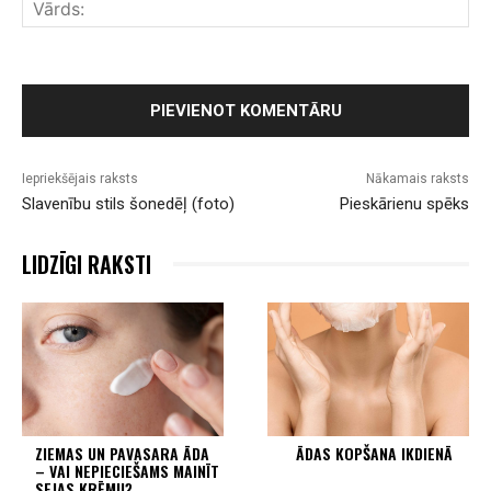
Vār
Iepriekšējais raksts
Nākamais raksts
Slavenību stils šonedēļ (foto)
Pieskārienu spēks
LIDZĪGI RAKSTI
ZIEMAS UN PAVASARA ĀDA
ĀDAS KOPŠANA IKDIENĀ
– VAI NEPIECIEŠAMS MAINĪT
SEJAS KRĒMU?