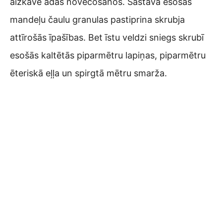
aizkavē ādas novecošanos. Sastāvā esošās
mandeļu čaulu granulas pastiprina skrubja
attīrošās īpašības. Bet īstu veldzi sniegs skrubī
esošās kaltētās piparmētru lapiņas, piparmētru
ēteriskā eļļa un spirgtā mētru smarža.