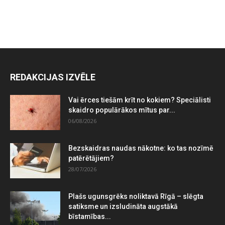
REDAKCIJAS IZVĒLE
Vai ērces tiešām krīt no kokiem? Speciālisti
skaidro populārākos mītus par...
06/08/2026
Bezskaidras naudas nākotne: ko tas nozīmē
patērētājiem?
28/07/2026
Plašs ugunsgrēks noliktavā Rīgā – slēgta
satiksme un izsludināta augstākā
bīstamības...