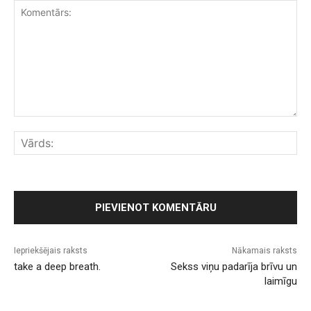
Komentārs:
Vār
Iepriekšējais raksts
Nākamais raksts
take a deep breath.
Sekss viņu padarīja brīvu un
laimīgu