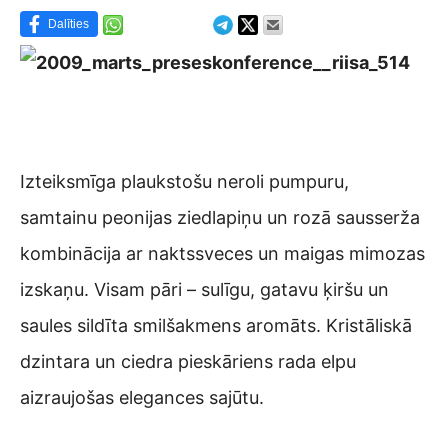
Dalīties
Izteiksmīga plaukstošu neroli pumpuru,
samtainu peonijas ziedlapiņu un rozā sausserža
kombinācija ar naktssveces un maigas mimozas
izskaņu. Visam pāri – sulīgu, gatavu ķiršu un
saules sildīta smilšakmens aromāts. Kristāliskā
dzintara un ciedra pieskāriens rada elpu
aizraujošas elegances sajūtu.