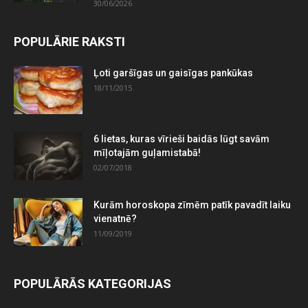
30/06/2026
POPULĀRIE RAKSTI
Ļoti garšīgas un gaisīgas pankūkas
18/11/2015
6 lietas, kuras vīrieši baidās lūgt savām
mīļotajām guļamistabā!
02/07/2018
Kurām horoskopa zīmēm patīk pavadīt laiku
vienatnē?
11/09/2019
POPULĀRĀS KATEGORIJAS