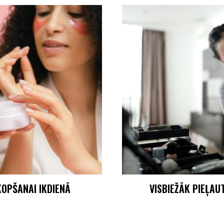
KOPŠANAI IKDIENĀ
VISBIEŽĀK PIEĻAU