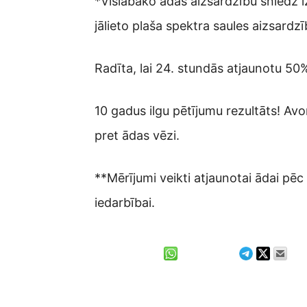
*Vislabāko ādas aizsardzību sniedz i
jālieto plaša spektra saules aizsardzī
Radīta, lai 24. stundās atjaunotu 50
10 gadus ilgu pētījumu rezultāts! Avo
pret ādas vēzi.
**Mērījumi veikti atjaunotai ādai pē
iedarbībai.