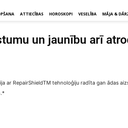
OPŠANA
ATTIECĪBAS
HOROSKOPI
VESELĪBA
MĀJA & DĀR
tumu un jaunību arī atro
nija ar RepairShieldTM tehnoloģiju radīta gan ādas ai
.*