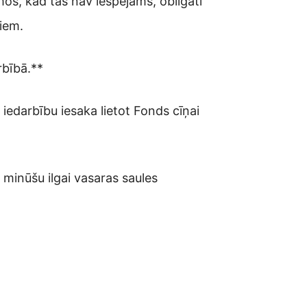
mos, kad tas nav iespējams, obligāti
riem.
rbībā.**
iedarbību iesaka lietot Fonds cīņai
 minūšu ilgai vasaras saules