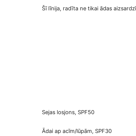
Šī līnija, radīta ne tikai ādas aizsardz
Sejas losjons, SPF50
Ādai ap acīm/lūpām, SPF30