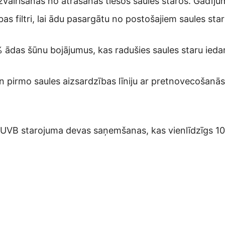
zvairīšanās no atrašanās tiešos saules staros. Gadīju
bas filtri, lai ādu pasargātu no postošajiem saules sta
% ādas šūnu bojājumus, kas radušies saules staru ieda
n pirmo saules aizsardzības līniju ar pretnovecošanās 
c UVB starojuma devas saņemšanas, kas vienlīdzīgs 10