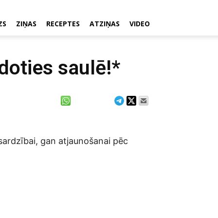
ZS
ZIŅAS
RECEPTES
ATZIŅAS
VIDEO
doties saulē!*
zsardzībai, gan atjaunošanai pēc