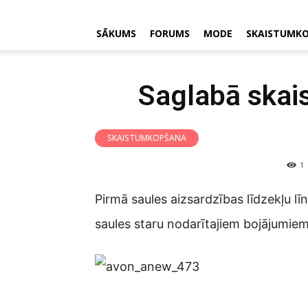
SĀKUMS
FORUMS
MODE
SKAISTUMK
Saglabā skais
SKAISTUMKOPŠANA
1
Pirmā saules aizsardzības līdzekļu lī
saules staru nodarītajiem bojājumiem