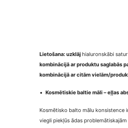
Lietošana: uzklāj
hialuronskābi satu
kombinācijā ar produktu saglabās pa
kombinācijā ar citām vielām/produ
Kosmētiskie baltie māli – eļļas 
Kosmētisko balto mālu konsistence ir
viegli piekļūs ādas problemātiskajām