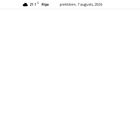
C
21.1
piektdien, 7 augusts, 2026
Rīga