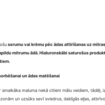
rošu
serumu vai krēmu pēc ādas attīrīšanas uz mitras 
pildu mitrumu ādā. Hialuronskābi saturošus produktu
ktiem.
absorbēšanai un ādas matēšanai
 smalkāka maluma nekā citiem mālu veidiem, tādēļ, iz
 zonām un uzsūks sevī sviedrus, dabīgās eļļas, atbrīv