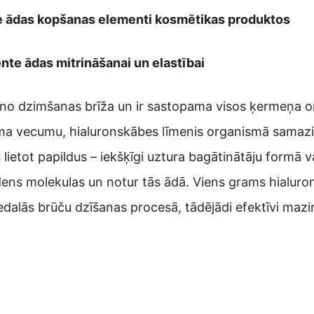
ie ādas kopšanas elementi kosmētikas produktos
te ādas mitrināšanai un elastībai
 no dzimšanas brīža un ir sastopama visos ķermeņa or
uma vecumu, hialuronskābes līmenis organismā samazin
lietot papildus – iekšķīgi uztura bagātinātāju formā va
dens molekulas un notur tās ādā. Viens grams hialurons
edalās brūču dzīšanas procesā, tādējādi efektīvi maz