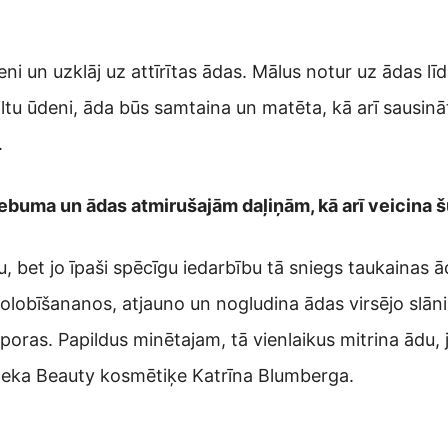
ni un uzklāj uz attīrītas ādas. Mālus notur uz ādas lī
ltu ūdeni, āda būs samtaina un matēta, kā arī sausin
.
 sebuma un ādas atmirušajām daļiņām, kā arī veicina
bu, bet jo īpaši spēcīgu iedarbību tā sniegs taukainas 
lobīšananos, atjauno un nogludina ādas virsējo slāni
oras. Papildus minētajam, tā vienlaikus mitrina ādu, jo
theka Beauty kosmētiķe Katrīna Blumberga.