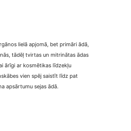
gānos lielā apjomā, bet primāri ādā,
ās, tādēļ tvirtas un mitrinātas ādas
i ārīgi ar kosmētikas līdzekļu
kābes vien spēj saistīt līdz pat
ina apsārtumu sejas ādā.