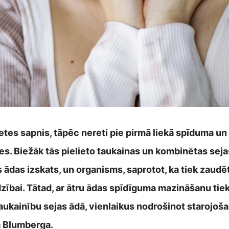
ietes sapnis, tāpēc nereti pie pirmā liekā spīduma un
s. Biežāk tās pielieto taukainas un kombinētas seja
as ādas izskats, un organisms, saprotot, ka tiek zau
ībai. Tātad, ar ātru ādas spīdīguma mazināšanu tiek
aukainību sejas ādā, vienlaikus nodrošinot starojoša
a Blumberga.