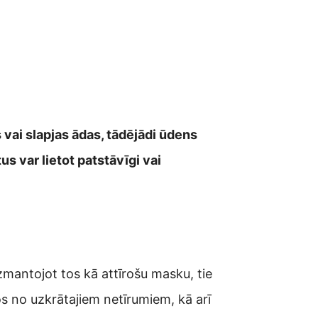
vai slapjas ādas, tādējādi ūdens
s var lietot patstāvīgi vai
mantojot tos kā attīrošu masku, tie
os no uzkrātajiem netīrumiem, kā arī