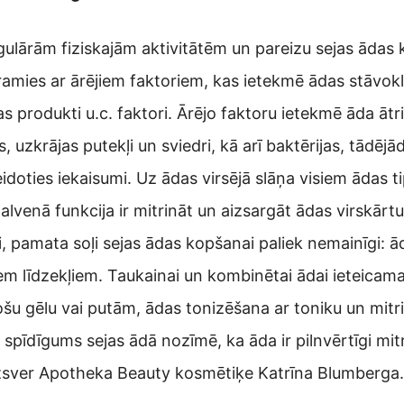
egulārām fiziskajām aktivitātēm un pareizu sejas ādas 
amies ar ārējiem faktoriem, kas ietekmē ādas stāvokli –
 produkti u.c. faktori. Ārējo faktoru ietekmē āda ātr
 uzkrājas putekļi un sviedri, kā arī baktērijas, tādējā
veidoties iekaisumi. Uz ādas virsējā slāņa visiem ādas 
venā funkcija ir mitrināt un aizsargāt ādas virskārtu
, pamata soļi sejas ādas kopšanai paliek nemainīgi: ād
m līdzekļiem. Taukainai un kombinētai ādai ieteicama
tīrošu gēlu vai putām, ādas tonizēšana ar toniku un mi
 spīdīgums sejas ādā nozīmē, ka āda ir pilnvērtīgi mit
uzsver Apotheka Beauty kosmētiķe Katrīna Blumberga.