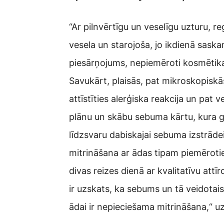
“Ar pilnvērtīgu un veselīgu uzturu, r
vesela un starojoša, jo ikdienā saskar
piesārņojums, nepiemēroti kosmētikas
Savukārt, plaisās, pat mikroskopiskās,
attīstīties alerģiska reakcija un pat 
plānu un skābu sebuma kārtu, kura gal
līdzsvaru dabiskajai sebuma izstrādei
mitrināšana ar ādas tipam piemērotie
divas reizes dienā ar kvalitatīvu at
ir uzskats, ka sebums un tā veidotais
ādai ir nepieciešama mitrināšana,“ 