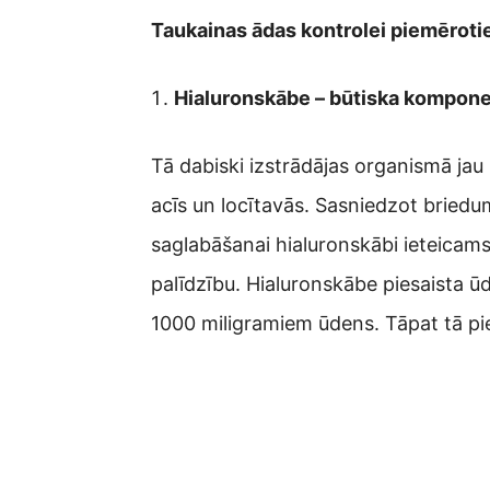
Taukainas ādas kontrolei piemērot
Hialuronskābe – būtiska komponen
Tā dabiski izstrādājas organismā jau
acīs un locītavās. Sasniedzot bried
saglabāšanai hialuronskābi ieteicams 
palīdzību. Hialuronskābe piesaista ū
1000 miligramiem ūdens. Tāpat tā pi