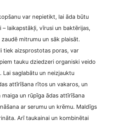
kopšanu var nepietikt, lai āda būtu
 laikapstākļi, vīrusi un baktērijas,
i zaudē mitrumu un sāk plaisāt.
di tiek aizsprostotas poras, var
tipiem tauku dziedzeri organiski veido
. Lai saglabātu un neizjauktu
as attīrīšana rītos un vakaros, un
 maiga un rūpīga ādas attīrīšana
trināšana ar serumu un krēmu. Maldīgs
rināta. Arī taukainai un kombinētai