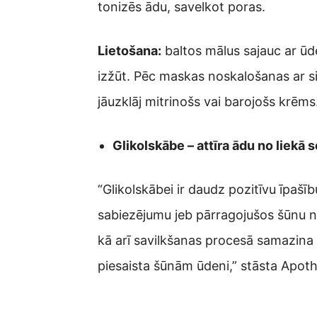
tonizēs ādu, savelkot poras.
Lietošana:
baltos mālus sajauc ar ūde
izžūt. Pēc maskas noskalošanas ar si
jāuzklāj mitrinošs vai barojošs krēms
Glikolskābe – attīra ādu no liekā
“Glikolskābei ir daudz pozitīvu īpašī
sabiezējumu jeb pārragojušos šūnu no
kā arī savilkšanas procesā samazina p
piesaista šūnām ūdeni,” stāsta Apo