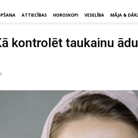
OPŠANA
ATTIECĪBAS
HOROSKOPI
VESELĪBA
MĀJA & DĀR
ā kontrolēt taukainu ād
2