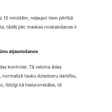
dz 15 minūtēm, neļaujot tiem pilnībā
āta, tādēļ pēc maskas noskalošanas ir
 šūnu atjaunošanos
ādas kontrolei. Tā veicina ādas
, normalizē tauku dziedzeru darbību,
, līdzīgi kā hialuronskābe, tā