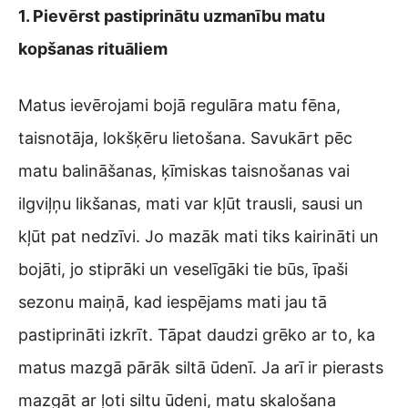
1. Pievērst pastiprinātu uzmanību matu
kopšanas rituāliem
Matus ievērojami bojā regulāra matu fēna,
taisnotāja, lokšķēru lietošana. Savukārt pēc
matu balināšanas, ķīmiskas taisnošanas vai
ilgviļņu likšanas, mati var kļūt trausli, sausi un
kļūt pat nedzīvi. Jo mazāk mati tiks kairināti un
bojāti, jo stiprāki un veselīgāki tie būs, īpaši
sezonu maiņā, kad iespējams mati jau tā
pastiprināti izkrīt. Tāpat daudzi grēko ar to, ka
matus mazgā pārāk siltā ūdenī. Ja arī ir pierasts
mazgāt ar ļoti siltu ūdeni, matu skalošana