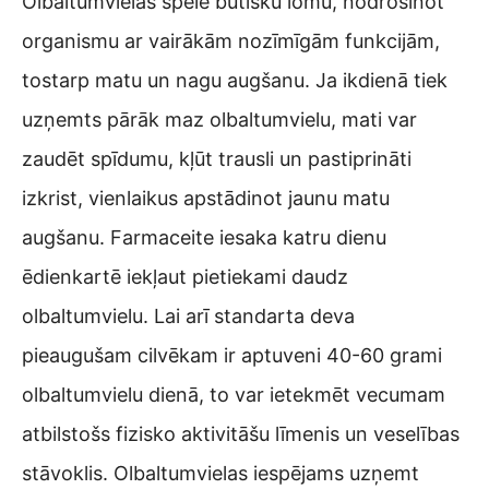
Olbaltumvielas spēlē būtisku lomu, nodrošinot
organismu ar vairākām nozīmīgām funkcijām,
tostarp matu un nagu augšanu. Ja ikdienā tiek
uzņemts pārāk maz olbaltumvielu, mati var
zaudēt spīdumu, kļūt trausli un pastiprināti
izkrist, vienlaikus apstādinot jaunu matu
augšanu. Farmaceite iesaka katru dienu
ēdienkartē iekļaut pietiekami daudz
olbaltumvielu. Lai arī standarta deva
pieaugušam cilvēkam ir aptuveni 40-60 grami
olbaltumvielu dienā, to var ietekmēt vecumam
atbilstošs fizisko aktivitāšu līmenis un veselības
stāvoklis. Olbaltumvielas iespējams uzņemt