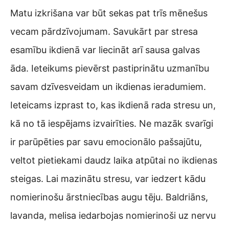
Matu izkrišana var būt sekas pat trīs mēnešus
vecam pārdzīvojumam. Savukārt par stresa
esamību ikdienā var liecināt arī sausa galvas
āda. Ieteikums pievērst pastiprinātu uzmanību
savam dzīvesveidam un ikdienas ieradumiem.
Ieteicams izprast to, kas ikdienā rada stresu un,
kā no tā iespējams izvairīties. Ne mazāk svarīgi
ir parūpēties par savu emocionālo pašsajūtu,
veltot pietiekami daudz laika atpūtai no ikdienas
steigas. Lai mazinātu stresu, var iedzert kādu
nomierinošu ārstniecības augu tēju. Baldriāns,
lavanda, melisa iedarbojas nomierinoši uz nervu