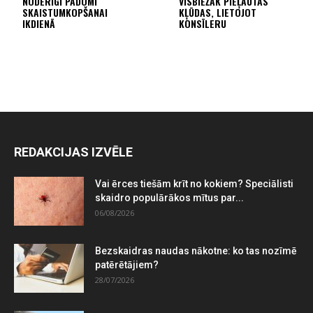
NODERĪGI PADOMI
VISBIEŽĀK PIEĻAUTĀS
SKAISTUMKOPŠANAI
KĻŪDAS, LIETOJOT
IKDIENĀ
KONSĪLERU
REDAKCIJAS IZVĒLE
Vai ērces tiešām krīt no kokiem? Speciālisti
skaidro populārākos mītus par...
06/08/2026
Bezskaidras naudas nākotne: ko tas nozīmē
patērētājiem?
28/07/2026