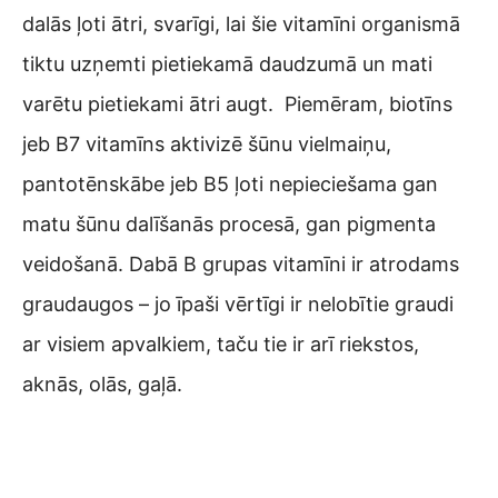
dalās ļoti ātri, svarīgi, lai šie vitamīni organismā
tiktu uzņemti pietiekamā daudzumā un mati
varētu pietiekami ātri augt. Piemēram, biotīns
jeb B7 vitamīns aktivizē šūnu vielmaiņu,
pantotēnskābe jeb B5 ļoti nepieciešama gan
matu šūnu dalīšanās procesā, gan pigmenta
veidošanā. Dabā B grupas vitamīni ir atrodams
graudaugos – jo īpaši vērtīgi ir nelobītie graudi
ar visiem apvalkiem, taču tie ir arī riekstos,
aknās, olās, gaļā.