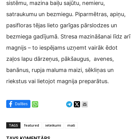
sistēmu, mazina baiļu sajūtu, nemieru,
satraukumu un bezmiegu. Piparmētras, apiņu,
pasifloras tējas lieto garīgas pārslodzes un
bezmiega gadījumā. Stresa mazināšanai līdz arī
magnijs – to iespējams uzņemt vairāk ēdot
zaļos lapu dārzeņus, pākšaugus, avenes,
banānus, rupja maluma maizi, sēkliņas un
riekstus vai lietojot magnija preparātus.
Dalīties
TAGS
featured
ieteikumi
mati
TAVS KOMENTĀRS