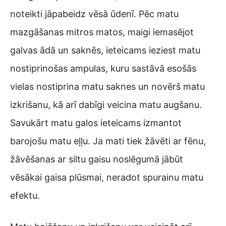
noteikti jāpabeidz vēsā ūdenī. Pēc matu
mazgāšanas mitros matos, maigi iemasējot
galvas ādā un saknēs, ieteicams ieziest matu
nostiprinošas ampulas, kuru sastāvā esošās
vielas nostiprina matu saknes un novērš matu
izkrišanu, kā arī dabīgi veicina matu augšanu.
Savukārt matu galos ieteicams izmantot
barojošu matu eļļu. Ja mati tiek žāvēti ar fēnu,
žāvēšanas ar siltu gaisu noslēgumā jābūt
vēsākai gaisa plūsmai, neradot spurainu matu
efektu.