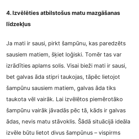
4. Izvēlēties atbilstošus matu mazgāšanas
līdzekļus
Ja mati ir sausi, pirkt šampūnu, kas paredzēts
sausiem matiem, šķiet loģiski. Tomēr tas var
izrādīties aplams solis. Visai bieži mati ir sausi,
bet galvas āda stipri taukojas, tāpēc lietojot
šampūnu sausiem matiem, galvas āda tiks
taukota vēl vairāk. Lai izvēlētos piemērotāko
šampūnu vairāk jāvadās pēc tā, kāds ir galvas
ādas, nevis matu stāvoklis. Šādā situācijā ideāla
izvēle būtu lietot divus šampūnus – vispirms