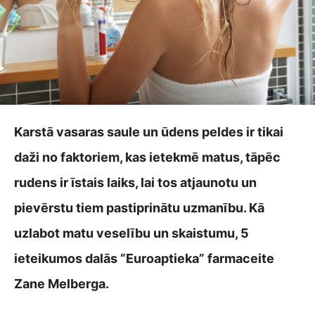
Karstā vasaras saule un ūdens peldes ir tikai
daži no faktoriem, kas ietekmē matus, tāpēc
rudens ir īstais laiks, lai tos atjaunotu un
pievērstu tiem pastiprinātu uzmanību. Kā
uzlabot matu veselību un skaistumu, 5
ieteikumos dalās “Euroaptieka” farmaceite
Zane Melberga.