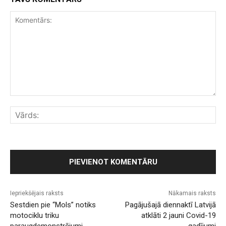
Komentārs:
Vār
Iepriekšējais raksts
Nākamais raksts
Sestdien pie “Mols” notiks
Pagājušajā diennaktī Latvijā
motociklu triku
atklāti 2 jauni Covid-19