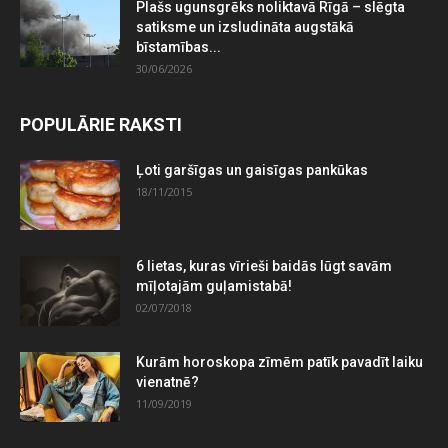
Plašs ugunsgrēks noliktavā Rīgā – slēgta
satiksme un izsludināta augstākā
bīstamības...
30/06/2026
POPULĀRIE RAKSTI
Ļoti garšīgas un gaisīgas pankūkas
18/11/2015
6 lietas, kuras vīrieši baidās lūgt savām
mīļotajām guļamistabā!
02/07/2018
Kurām horoskopa zīmēm patīk pavadīt laiku
vienatnē?
11/09/2019