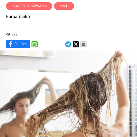
SKAISTUMKOPŠANA
MATI
Euroaptieka
292
Dalīties