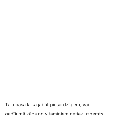
Tajā pašā laikā jābūt piesardzīgiem, vai
gadījumā kāds no vitamīniem netiek uzņemts