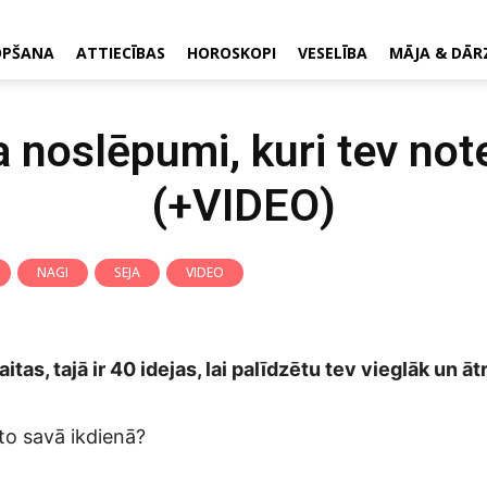
OPŠANA
ATTIECĪBAS
HOROSKOPI
VESELĪBA
MĀJA & DĀR
 noslēpumi, kuri tev note
(+VIDEO)
NAGI
SEJA
VIDEO
tas, tajā ir 40 idejas, lai palīdzētu tev vieglāk un ātr
to savā ikdienā?