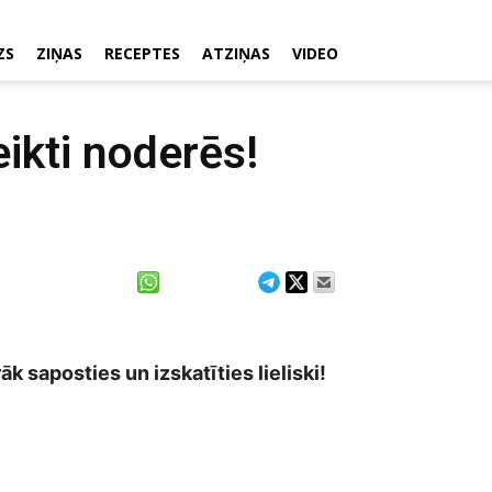
ZS
ZIŅAS
RECEPTES
ATZIŅAS
VIDEO
ikti noderēs!
āk saposties un izskatīties lieliski!