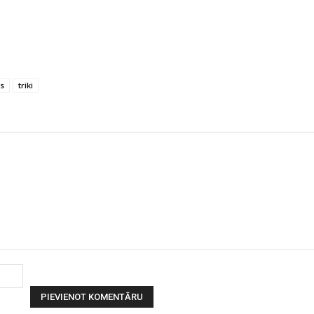
s
triki
Vārds: