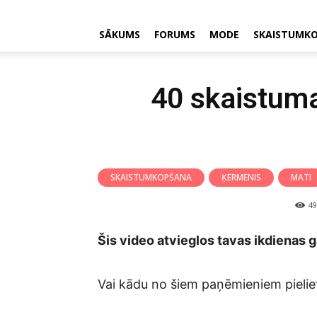
SĀKUMS
FORUMS
MODE
SKAISTUMK
40 skaistuma
SKAISTUMKOPŠANA
ĶERMENIS
MATI
49
Šis video atvieglos tavas ikdienas gai
Vai kādu no šiem paņēmieniem pielie