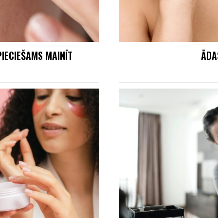
PIECIEŠAMS MAINĪT
ĀDA