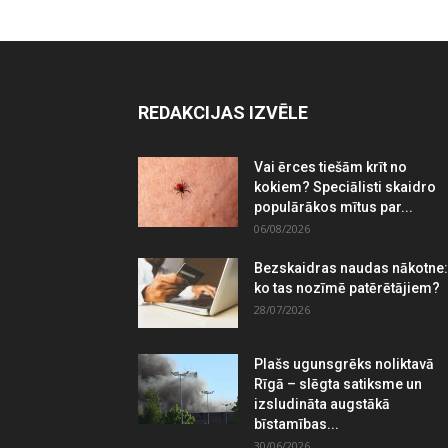
REDAKCIJAS IZVĒLE
Vai ērces tiešām krīt no
kokiem? Speciālisti skaidro
populārākos mītus par...
06/08/2026
Bezskaidras naudas nākotne:
ko tas nozīmē patērētājiem?
28/07/2026
Plašs ugunsgrēks noliktavā
Rīgā – slēgta satiksme un
izsludināta augstākā
bīstamības...
30/06/2026