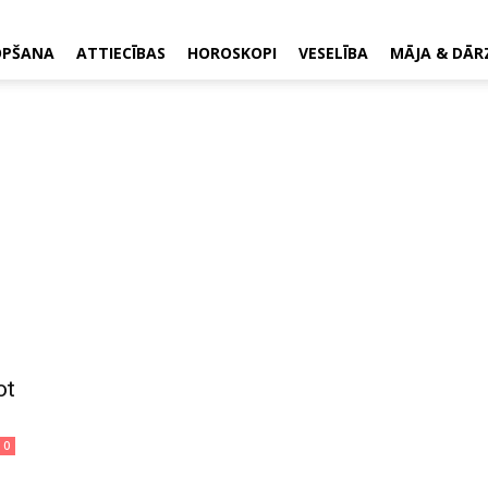
OPŠANA
ATTIECĪBAS
HOROSKOPI
VESELĪBA
MĀJA & DĀR
ot
0