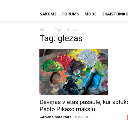
SĀKUMS
FORUMS
MODE
SKAISTUMK
Home
Tagi
Glezas
Tag: glezas
Deviņas vietas pasaulē, kur aplūk
Pablo Pikaso mākslu
Galvenā redaktore
-
03/05/2018