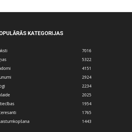
OPULĀRĀS KATEGORIJAS
ksti
7016
iņas
5322
adomi
4151
aunumi
2924
ogi
2234
klaide
2025
tiecības
1954
teresanti
1765
kaistumkopšana
1443