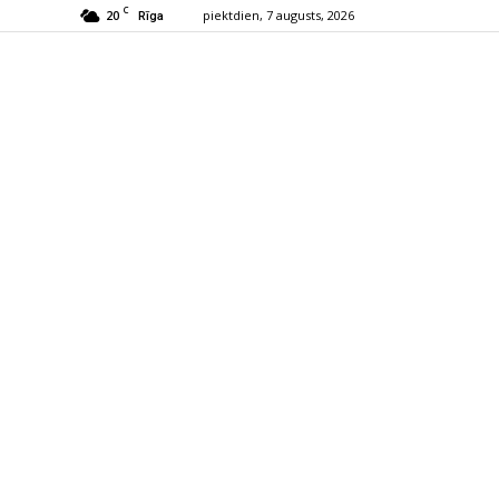
C
20
piektdien, 7 augusts, 2026
Rīga