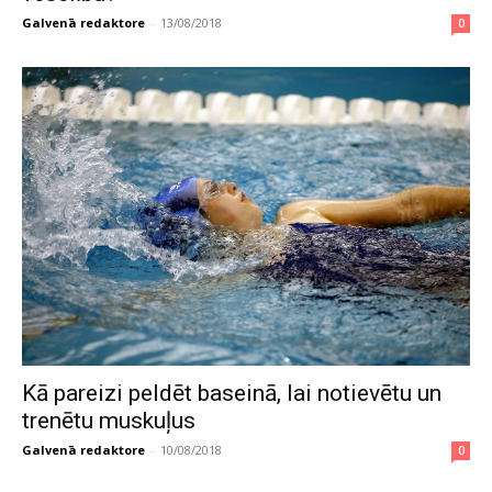
Galvenā redaktore
-
13/08/2018
0
Kā pareizi peldēt baseinā, lai notievētu un
trenētu muskuļus
Galvenā redaktore
-
10/08/2018
0