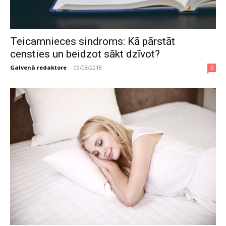
Teicamnieces sindroms: Kā pārstāt
censties un beidzot sākt dzīvot?
Galvenā redaktore
-
09/08/2018
0