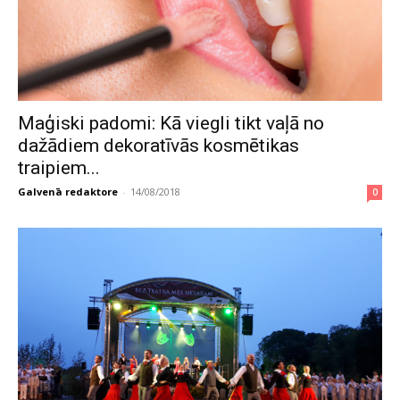
Maģiski padomi: Kā viegli tikt vaļā no
dažādiem dekoratīvās kosmētikas
traipiem...
Galvenā redaktore
-
14/08/2018
0