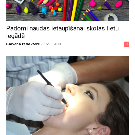
Padomi naudas ietaupīšanai skolas lietu
iegādē
Galvenā redaktore
-
16/08/2018
0