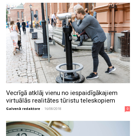
Vecrīgā atklāj vienu no iespaidīgākajiem
virtuālās realitātes tūristu teleskopiem
Galvenā redaktore
-
16/08/2018
0