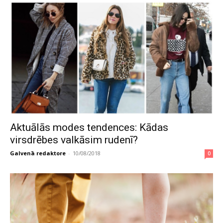
Aktuālās modes tendences: Kādas
virsdrēbes valkāsim rudenī?
Galvenā redaktore
-
10/08/2018
0