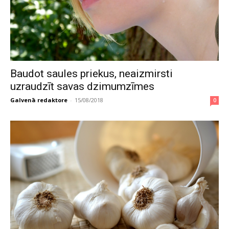
Baudot saules priekus, neaizmirsti
uzraudzīt savas dzimumzīmes
Galvenā redaktore
-
15/08/2018
0