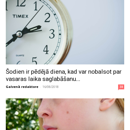
Šodien ir pēdējā diena, kad var nobalsot par
vasaras laika saglabāšanu...
Galvenā redaktore
-
16/08/2018
38