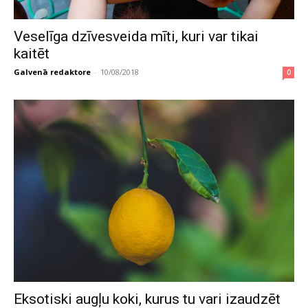
Veselīga dzīvesveida mīti, kuri var tikai
kaitēt
Galvenā redaktore
-
10/08/2018
0
Eksotiski augļu koki, kurus tu vari izaudzēt