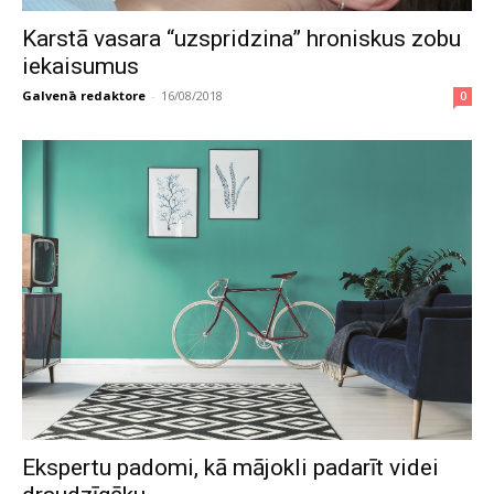
Karstā vasara “uzspridzina” hroniskus zobu
iekaisumus
Galvenā redaktore
-
16/08/2018
0
Ekspertu padomi, kā mājokli padarīt videi