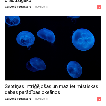
draudzīgāku
Galvenā redaktore
-
16/08/2018
0
Septiņas intriģējošas un mazliet mistiskas
dabas parādības okeānos
Galvenā redaktore
-
16/08/2018
0