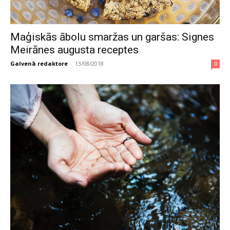
Maģiskās ābolu smaržas un garšas: Signes
Meirānes augusta receptes
Galvenā redaktore
-
13/08/2018
0