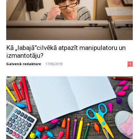
Kā „labajā”cilvēkā atpazīt manipulatoru un
izmantotāju?
Galvenā redaktore
-
17/08/2018
1