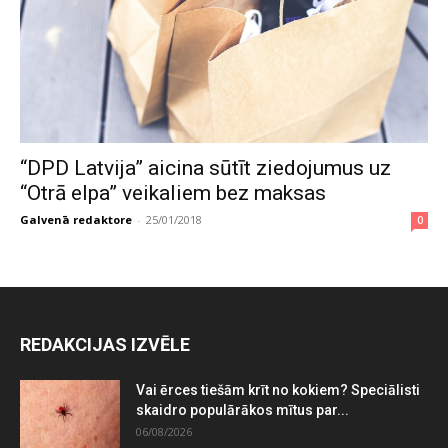
“DPD Latvija” aicina sūtīt ziedojumus uz
“Otrā elpa” veikaliem bez maksas
Galvenā redaktore
-
25/01/2018
0
REDAKCIJAS IZVĒLE
Vai ērces tiešām krīt no kokiem? Speciālisti
skaidro populārākos mītus par...
06/08/2026