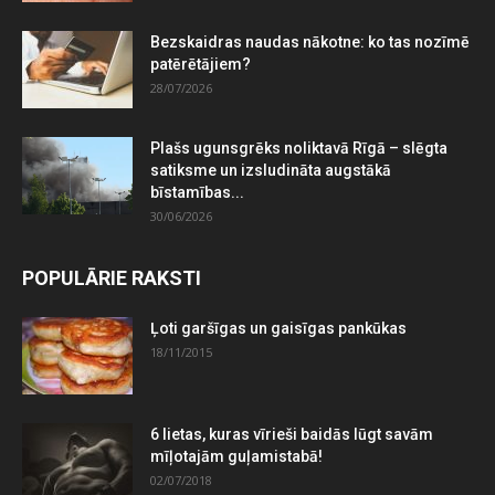
Bezskaidras naudas nākotne: ko tas nozīmē
patērētājiem?
28/07/2026
Plašs ugunsgrēks noliktavā Rīgā – slēgta
satiksme un izsludināta augstākā
bīstamības...
30/06/2026
POPULĀRIE RAKSTI
Ļoti garšīgas un gaisīgas pankūkas
18/11/2015
6 lietas, kuras vīrieši baidās lūgt savām
mīļotajām guļamistabā!
02/07/2018