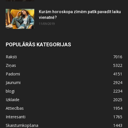
Kurām horoskopa zīmēm patīk pavadīt laiku
vienatnē?
11/09/2019
POPULĀRĀS KATEGORIJAS
Raksti
7016
Ziņas
5322
Padomi
4151
Jaunumi
2924
blogi
2234
Izklaide
2025
Attiecības
1954
Interesanti
1765
Skaistumkopšana
1443