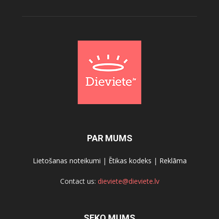
PAR MUMS
Lietošanas noteikumi
|
Ētikas kodeks
|
Reklāma
Contact us:
dieviete@dieviete.lv
SEKO MUMS