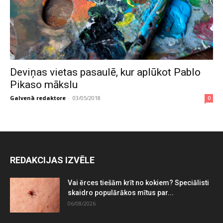
Deviņas vietas pasaulē, kur aplūkot Pablo
Pikaso mākslu
Galvenā redaktore
-
03/05/2018
0
REDAKCIJAS IZVĒLE
Vai ērces tiešām krīt no kokiem? Speciālisti
skaidro populārākos mītus par...
06/08/2026