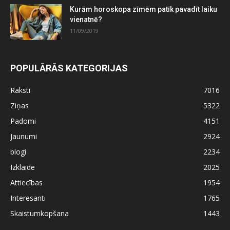
Kurām horoskopa zīmēm patīk pavadīt laiku
vienatnē?
11/09/2019
POPULĀRĀS KATEGORIJAS
Raksti
7016
Ziņas
5322
Padomi
4151
Jaunumi
2924
blogi
2234
Izklaide
2025
Attiecības
1954
Interesanti
1765
Skaistumkopšana
1443