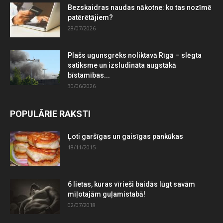
Bezskaidras naudas nākotne: ko tas nozīmē
patērētājiem?
28/07/2026
Plašs ugunsgrēks noliktavā Rīgā – slēgta
satiksme un izsludināta augstākā
bīstamības...
30/06/2026
POPULĀRIE RAKSTI
Ļoti garšīgas un gaisīgas pankūkas
18/11/2015
6 lietas, kuras vīrieši baidās lūgt savām
mīļotajām guļamistabā!
02/07/2018