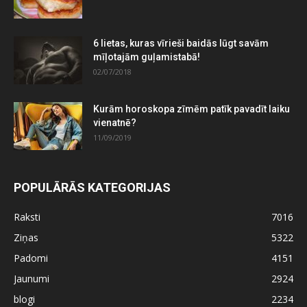
6 lietas, kuras vīrieši baidās lūgt savām
mīļotajām guļamistabā!
02/07/2018
Kurām horoskopa zīmēm patīk pavadīt laiku
vienatnē?
11/09/2019
POPULĀRĀS KATEGORIJAS
Raksti
7016
Ziņas
5322
Padomi
4151
Jaunumi
2924
blogi
2234