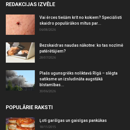
REDAKCIJAS IZVĒLE
Vai ērces tiešām krīt no kokiem? Speciālisti
skaidro populārākos mītus par...
06/08/2026
Bezskaidras naudas nākotne: ko tas nozīmē
patērētājiem?
28/07/2026
Plašs ugunsgrēks noliktavā Rīgā – slēgta
satiksme un izsludināta augstākā
bīstamības...
30/06/2026
POPULĀRIE RAKSTI
Ļoti garšīgas un gaisīgas pankūkas
18/11/2015