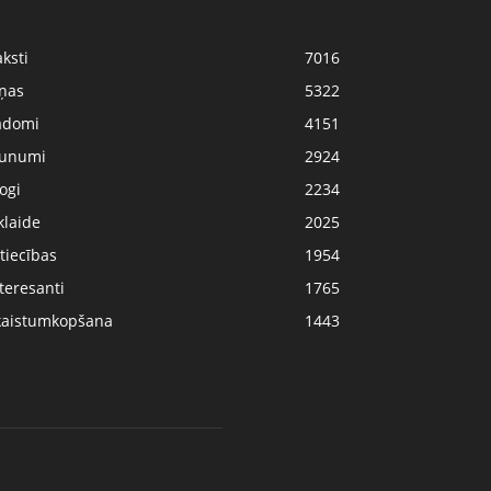
ksti
7016
iņas
5322
adomi
4151
aunumi
2924
ogi
2234
klaide
2025
tiecības
1954
teresanti
1765
kaistumkopšana
1443