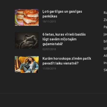
Ļoti garšīgas un gaisīgas
Ra
pankūkas
Z
18/11/2015
P
J
6 lietas, kuras vīrieši baidās
:
lūgt savām mīļotajām
bl
guļamistabā!
Iz
02/07/2018
At
Kurām horoskopa zīmēm patīk
In
pavadīt laiku vienatnē?
11/09/2019
S