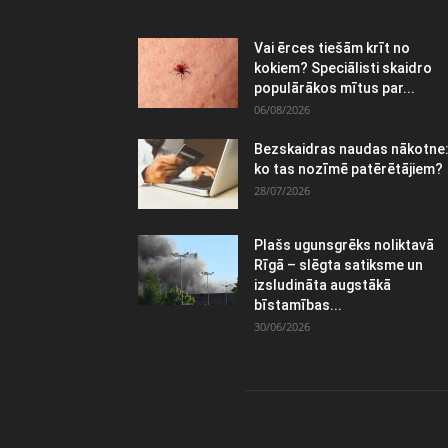
Vai ērces tiešām krīt no
kokiem? Speciālisti skaidro
populārākos mītus par...
06/08/2026
Bezskaidras naudas nākotne
ko tas nozīmē patērētājiem?
28/07/2026
Plašs ugunsgrēks noliktavā
Rīgā – slēgta satiksme un
izsludināta augstākā
bīstamības...
30/06/2026