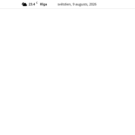
C
23.4
svētdien, 9 augusts, 2026
Rīga