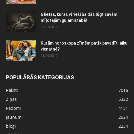
6 lietas, kuras vīrieši baidās lūgt savām
mīļotajām guļamistabā!
02/07/2018
Kurām horoskopa zīmēm patīk pavadīt laiku
vienatnē?
11/09/2019
POPULĀRĀS KATEGORIJAS
Raksti
7016
Ziņas
5322
Padomi
4151
Jaunumi
2924
blogi
2234