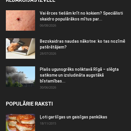
Vai ērces tiešām krīt no kokiem? Speciālisti
skaidro populārākos mītus par...
06/08/2026
Bezskaidras naudas nākotne: ko tas nozīmē
patērētājiem?
28/07/2026
Plašs ugunsgrēks noliktavā Rīgā – slēgta
satiksme un izsludināta augstākā
bīstamības...
30/06/2026
POPULĀRIE RAKSTI
Ļoti garšīgas un gaisīgas pankūkas
18/11/2015